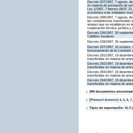
Decreto 207/1997, 7 agosto, de 
en materia de prestación de se
Ley 1/1997, 7 febrero (BOC 23, 
económica a las entidades munic
Decreto 208/1997, 7 agosto, de 
las competencias transferidas 
amparo que se establecen en la
cooperación técnica, jurídica y
Decreto 236/1997, 30 septiembre
Cabildos Insulares
Decreto 239/1997, 30 septiembr
Decreto 257/1997, 16 octubre, d
funcionamiento de la Comisión 
Decreto 291/1997, 19 diciembre,
transferidas en materia de arte
Decreto 292/1997, 19 diciembre,
transferidas en materia de arte
Decreto 293/1997, 19 diciembre,
transferidas en materia de arte
Decreto 294/1997, 19 diciembre,
transferidas en materia de arte
294 documentos encontrados
[
Primero
/
Anterior
]
4
,
5
,
6
,
7
Tipos de exportación:
XLS