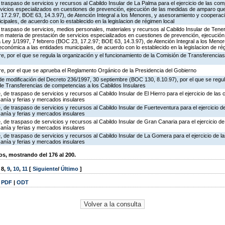
traspaso de servicios y recursos al Cabildo Insular de La Palma para el ejercicio de las com
rvicios especializados en cuestiones de prevención, ejecución de las medidas de amparo que
17.2.97, BOE 63, 14.3.97), de Atención Integral a los Menores, y asesoramiento y cooperació
ipales, de acuerdo con lo establecido en la legislacion de régimen local
traspaso de servicios, medios personales, materiales y recursos al Cabildo Insular de Tenerif
en materia de prestación de servicios especializados en cuestiones de prevención, ejecució
 Ley 1/1997, 7 febrero (BOC 23, 17.2.97; BOE 63, 14.3.97), de Atención Integral a los Meno
 económica a las entidades municipales, de acuerdo con lo establecido en la legislacion de ré
, por el que se regula la organización y el funcionamiento de la Comisión de Transferencia
e, por el que se aprueba el Reglamento Orgánico de la Presidencia del Gobierno
e modificación del Decreto 236/1997, 30 septiembre (BOC 130, 8.10.97), por el que se regula
de Transferencias de competencias a los Cabildos Insulares
 de traspaso de servicios y recursos al Cabildo Insular de El Hierro para el ejercicio de las
sanía y ferias y mercados insulares
 de traspaso de servicios y recursos al Cabildo Insular de Fuerteventura para el ejercicio 
sanía y ferias y mercados insulares
 de traspaso de servicios y recursos al Cabildo Insular de Gran Canaria para el ejercicio d
sanía y ferias y mercados insulares
 de traspaso de servicios y recursos al Cabildo Insular de La Gomera para el ejercicio de 
sanía y ferias y mercados insulares
, mostrando del 176 al 200.
,
8
,
9
,
10
,
11
[
Siguiente
/
Último
]
|
PDF
|
ODT