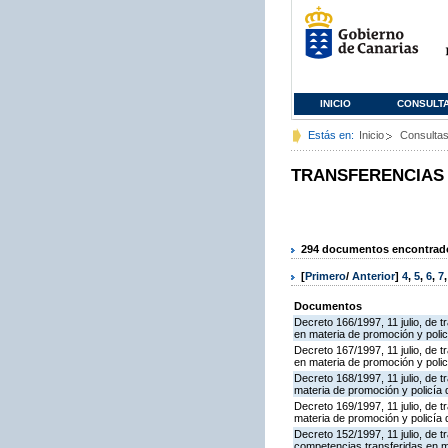
INICIO
CONSULT
Estás en:
Inicio
Consulta
TRANSFERENCIAS
294 documentos encontrados
[
Primero
/
Anterior
]
4
,
5
,
6
,
7
Documentos
Decreto 166/1997, 11 julio, de 
en materia de promoción y policí
Decreto 167/1997, 11 julio, de 
en materia de promoción y policí
Decreto 168/1997, 11 julio, de 
materia de promoción y policía d
Decreto 169/1997, 11 julio, de t
materia de promoción y policía d
Decreto 152/1997, 11 julio, de t
competencias transferidas en m