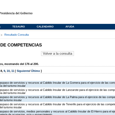
A
TESAURO
CALENDARIO
AYUDA
s
Resultado Consulta
 DE COMPETENCIAS
, mostrando del 176 al 200.
,
8
,
9
,
10
,
11
[
Siguiente
/
Último
]
traspaso de servicios y recursos al Cabildo Insular de La Gomera para el ejercicio de las co
a del turismo insular
traspaso de servicios y recursos al Cabildo Insular de Lanzarote para el ejercicio de las comp
a del turismo insular
traspaso de servicios y recursos al Cabildo Insular de La Palma para el ejercicio de las comp
el turismo insular
raspaso de servicios y recursos al Cabildo Insular de Tenerife para el ejercicio de las compe
el turismo insular
raspaso de servicios, medios personales y recursos al Cabildo Insular de El Hierro para el eje
ateria de ocupacion, ocio y esparcimiento