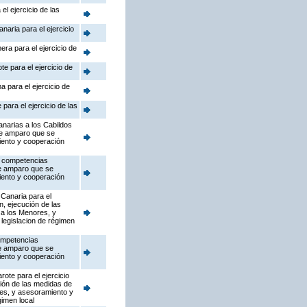
el ejercicio de las
naria para el ejercicio
era para el ejercicio de
te para el ejercicio de
a para el ejercicio de
para el ejercicio de las
anarias a los Cabildos
de amparo que se
iento y cooperación
as competencias
de amparo que se
iento y cooperación
 Canaria para el
n, ejecución de las
 a los Menores, y
 legislacion de régimen
competencias
de amparo que se
iento y cooperación
ote para el ejercicio
ción de las medidas de
res, y asesoramiento y
gimen local