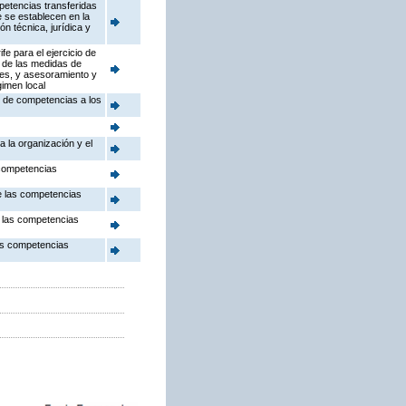
petencias transferidas
 se establecen en la
n técnica, jurídica y
e para el ejercicio de
n de las medidas de
res, y asesoramiento y
gimen local
s de competencias a los
 la organización y el
 competencias
de las competencias
e las competencias
las competencias