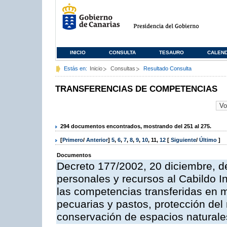
INICIO
CONSULTA
TESAURO
CALEN
Estás en:
Inicio
Consultas
Resultado Consulta
TRANSFERENCIAS DE COMPETENCIAS
294 documentos encontrados, mostrando del 251 al 275.
[
Primero
/
Anterior
]
5
,
6
,
7
,
8
,
9
,
10
,
11
,
12
[
Siguiente
/
Último
]
Documentos
Decreto 177/2002, 20 diciembre, d
personales y recursos al Cabildo In
las competencias transferidas en ma
pecuarias y pastos, protección del
conservación de espacios naturale