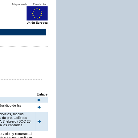
Mapa web
Contacto
Enlace
urídico de las
ervicios, medios
ia de prestación de
7, 7 febrero (BOC 23,
a las entidades
ervicios y recursos al
alizados en cuestiones