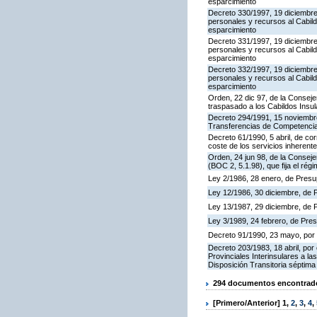
esparcimiento
Decreto 330/1997, 19 diciembre,
personales y recursos al Cabild
esparcimiento
Decreto 331/1997, 19 diciembre,
personales y recursos al Cabild
esparcimiento
Decreto 332/1997, 19 diciembre,
personales y recursos al Cabild
esparcimiento
Orden, 22 dic 97, de la Conseje
traspasado a los Cabildos Insu
Decreto 294/1991, 15 noviembre
Transferencias de Competencias
Decreto 61/1990, 5 abril, de cor
coste de los servicios inherent
Orden, 24 jun 98, de la Conseje
(BOC 2, 5.1.98), que fija el rég
Ley 2/1986, 28 enero, de Presu
Ley 12/1986, 30 diciembre, de 
Ley 13/1987, 29 diciembre, de 
Ley 3/1989, 24 febrero, de Pr
Decreto 91/1990, 23 mayo, por e
Decreto 203/1983, 18 abril, p
Provinciales Interinsulares a l
Disposición Transitoria séptima
294 documentos encontrados
[Primero/Anterior]
1
,
2
,
3
,
4
,