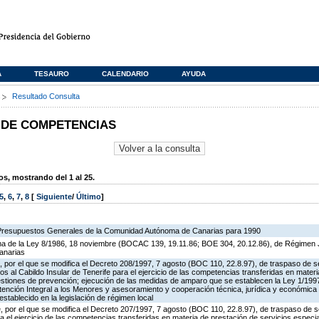
A
TESAURO
CALENDARIO
AYUDA
s
Resultado Consulta
 DE COMPETENCIAS
, mostrando del 1 al 25.
5
,
6
,
7
,
8
[
Siguiente
/
Último
]
 Presupuestos Generales de la Comunidad Autónoma de Canarias para 1990
rma de la Ley 8/1986, 18 noviembre (BOCAC 139, 19.11.86; BOE 304, 20.12.86), de Régimen J
anarias
 por el que se modifica el Decreto 208/1997, 7 agosto (BOC 110, 22.8.97), de traspaso de s
os al Cabildo Insular de Tenerife para el ejercicio de las competencias transferidas en mater
estiones de prevención; ejecución de las medidas de amparo que se establecen la Ley 1/199
tención Integral a los Menores y asesoramiento y cooperación técnica, jurídica y económica 
stablecido en la legislación de régimen local
 por el que se modifica el Decreto 207/1997, 7 agosto (BOC 110, 22.8.97), de traspaso de s
a el ejercicio de las competencias transferidas en materia de prestación de servicios especi