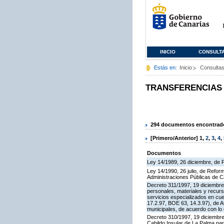
INICIO
CONSULT
Estás en:
Inicio
Consulta
TRANSFERENCIAS
294 documentos encontrados
[Primero/Anterior]
1
,
2
,
3
,
4
,
Documentos
Ley 14/1989, 26 diciembre, de
Ley 14/1990, 26 julio, de Refo
Administraciones Públicas de C
Decreto 311/1997, 19 diciembre,
personales, materiales y recurs
servicios especializados en cu
17.2.97, BOE 63, 14.3.97), de A
municipales, de acuerdo con lo e
Decreto 310/1997, 19 diciembre,
Cabildo Insular de La Palma par