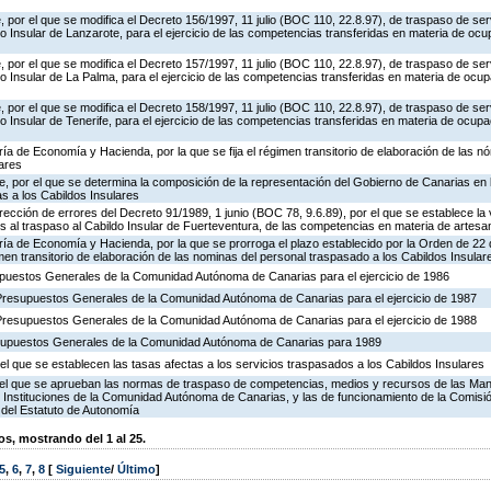
 por el que se modifica el Decreto 156/1997, 11 julio (BOC 110, 22.8.97), de traspaso de ser
o Insular de Lanzarote, para el ejercicio de las competencias transferidas en materia de ocu
 por el que se modifica el Decreto 157/1997, 11 julio (BOC 110, 22.8.97), de traspaso de ser
o Insular de La Palma, para el ejercicio de las competencias transferidas en materia de ocup
 por el que se modifica el Decreto 158/1997, 11 julio (BOC 110, 22.8.97), de traspaso de ser
o Insular de Tenerife, para el ejercicio de las competencias transferidas en materia de ocupa
ría de Economía y Hacienda, por la que se fija el régimen transitorio de elaboración de las n
lares
, por el que se determina la composición de la representación del Gobierno de Canarias en 
 a los Cabildos Insulares
rección de errores del Decreto 91/1989, 1 junio (BOC 78, 9.6.89), por el que se establece la v
es al traspaso al Cabildo Insular de Fuerteventura, de las competencias en materia de artesa
ría de Economía y Hacienda, por la que se prorroga el plazo establecido por la Orden de 22
imen transitorio de elaboración de las nominas del personal traspasado a los Cabildos Insular
puestos Generales de la Comunidad Autónoma de Canarias para el ejercicio de 1986
Presupuestos Generales de la Comunidad Autónoma de Canarias para el ejercicio de 1987
Presupuestos Generales de la Comunidad Autónoma de Canarias para el ejercicio de 1988
esupuestos Generales de la Comunidad Autónoma de Canarias para 1989
l que se establecen las tasas afectas a los servicios traspasados a los Cabildos Insulares
or el que se aprueban las normas de traspaso de competencias, medios y recursos de las M
as Instituciones de la Comunidad Autónoma de Canarias, y las de funcionamiento de la Comisió
 del Estatuto de Autonomía
, mostrando del 1 al 25.
5
,
6
,
7
,
8
[
Siguiente
/
Último
]