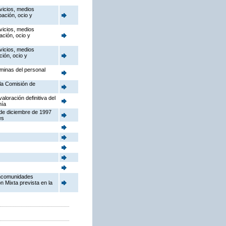
vicios, medios
pación, ocio y
vicios, medios
ación, ocio y
vicios, medios
ción, ocio y
óminas del personal
la Comisión de
aloración definitiva del
nía
 de diciembre de 1997
es
ancomunidades
n Mixta prevista en la