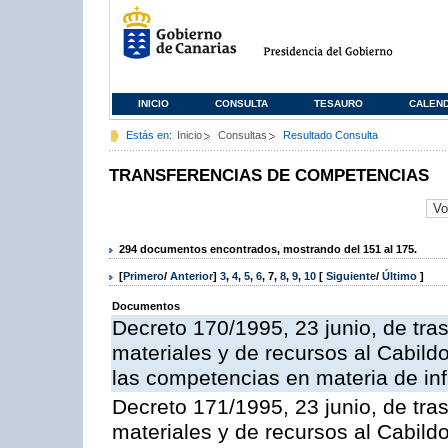
INICIO
CONSULTA
TESAURO
CALEN
Estás en:
Inicio
Consultas
Resultado Consulta
TRANSFERENCIAS DE COMPETENCIAS
294 documentos encontrados, mostrando del 151 al 175.
[
Primero
/
Anterior
]
3
,
4
,
5
,
6
,
7
,
8
,
9
,
10
[
Siguiente
/
Último
]
Documentos
Decreto 170/1995, 23 junio, de tra
materiales y de recursos al Cabildo 
las competencias en materia de infr
Decreto 171/1995, 23 junio, de tra
materiales y de recursos al Cabildo