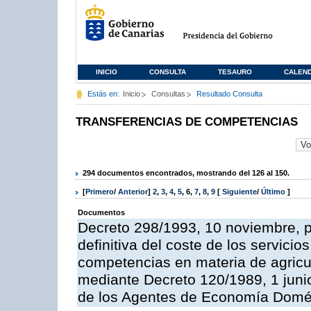
INICIO
CONSULTA
TESAURO
CALEN
Estás en:
Inicio
Consultas
Resultado Consulta
TRANSFERENCIAS DE COMPETENCIAS
294 documentos encontrados, mostrando del 126 al 150.
[
Primero
/
Anterior
]
2
,
3
,
4
,
5
,
6
,
7
,
8
,
9
[
Siguiente
/
Último
]
Documentos
Decreto 298/1993, 10 noviembre, po
definitiva del coste de los servicio
competencias en materia de agricul
mediante Decreto 120/1989, 1 juni
de los Agentes de Economía Domés