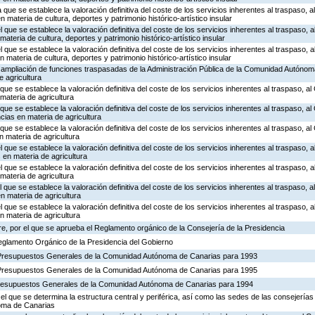
 que se establece la valoración definitiva del coste de los servicios inherentes al traspaso, al
materia de cultura, deportes y patrimonio histórico-artístico insular
l que se establece la valoración definitiva del coste de los servicios inherentes al traspaso, a
teria de cultura, deportes y patrimonio histórico-artístico insular
l que se establece la valoración definitiva del coste de los servicios inherentes al traspaso, a
 materia de cultura, deportes y patrimonio histórico-artístico insular
e ampliación de funciones traspasadas de la Administración Pública de la Comunidad Autónom
e agricultura
que se establece la valoración definitiva del coste de los servicios inherentes al traspaso, al 
materia de agricultura
 que se establece la valoración definitiva del coste de los servicios inherentes al traspaso, al
ias en materia de agricultura
 que se establece la valoración definitiva del coste de los servicios inherentes al traspaso, a
 materia de agricultura
l que se establece la valoración definitiva del coste de los servicios inherentes al traspaso, a
en materia de agricultura
l que se establece la valoración definitiva del coste de los servicios inherentes al traspaso, a
materia de agricultura
l que se establece la valoración definitiva del coste de los servicios inherentes al traspaso, a
 materia de agricultura
l que se establece la valoración definitiva del coste de los servicios inherentes al traspaso, a
n materia de agricultura
e, por el que se aprueba el Reglamento orgánico de la Consejería de la Presidencia
Reglamento Orgánico de la Presidencia del Gobierno
 Presupuestos Generales de la Comunidad Autónoma de Canarias para 1993
 Presupuestos Generales de la Comunidad Autónoma de Canarias para 1995
Presupuestos Generales de la Comunidad Autónoma de Canarias para 1994
el que se determina la estructura central y periférica, así como las sedes de las consejerías
oma de Canarias