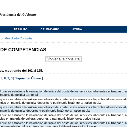
A
TESAURO
CALENDARIO
AYUDA
s
Resultado Consulta
 DE COMPETENCIAS
, mostrando del 101 al 125.
,
5
,
6
,
7
,
8
[
Siguiente
/
Último
]
l que se establece la valoración definitiva del coste de los servicios inherentes al traspaso, a
teria de política territorial
 que se establece la valoración definitiva del coste de los servicios inherentes al traspaso, al
as en materia de cultura, deportes y patrimonio histórico-artístico insular
que se establece la valoración definitiva del coste de los servicios inherentes al traspaso, al 
ateria de cultura, deportes y patrimonio histórico-artístico insular
l que se establece la valoración definitiva del coste de los servicios inherentes al traspaso, a
s en materia de cultura, deportes y patrimonio histórico-artístico insular
l que se establece la valoración definitiva del coste de los servicios inherentes al traspaso, a
n materia de cultura, deportes y patrimonio histórico-artístico insular