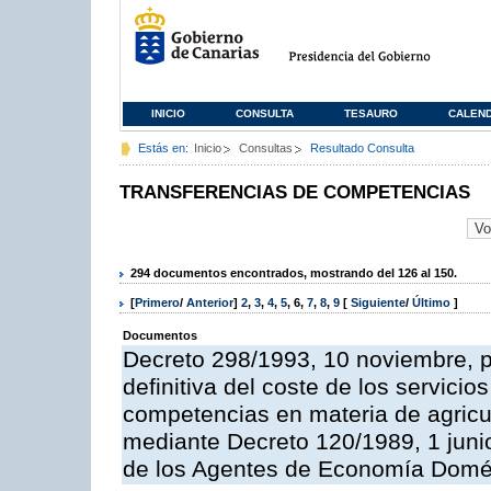
INICIO
CONSULTA
TESAURO
CALEN
Estás en:
Inicio
Consultas
Resultado Consulta
TRANSFERENCIAS DE COMPETENCIAS
294 documentos encontrados, mostrando del 126 al 150.
[
Primero
/
Anterior
]
2
,
3
,
4
,
5
,
6
,
7
,
8
,
9
[
Siguiente
/
Último
]
Documentos
Decreto 298/1993, 10 noviembre, po
definitiva del coste de los servicio
competencias en materia de agricul
mediante Decreto 120/1989, 1 juni
de los Agentes de Economía Domés