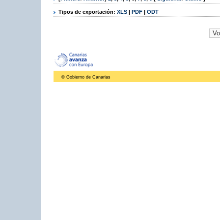
Tipos de exportación:
XLS
|
PDF
|
ODT
© Gobierno de Canarias