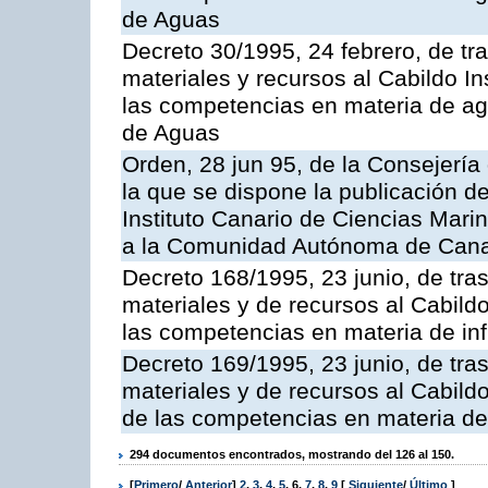
de Aguas
Decreto 30/1995, 24 febrero, de tr
materiales y recursos al Cabildo Ins
las competencias en materia de ag
de Aguas
Orden, 28 jun 95, de la Consejería
la que se dispone la publicación d
Instituto Canario de Ciencias Mari
a la Comunidad Autónoma de Cana
Decreto 168/1995, 23 junio, de tra
materiales y de recursos al Cabildo
las competencias en materia de infr
Decreto 169/1995, 23 junio, de tra
materiales y de recursos al Cabildo
de las competencias en materia de i
294 documentos encontrados, mostrando del 126 al 150.
[
Primero
/
Anterior
]
2
,
3
,
4
,
5
,
6
,
7
,
8
,
9
[
Siguiente
/
Último
]