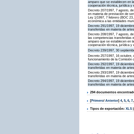
amparo que se establecen en la
cooperación técnica, jurídica y
Decreto 207/1997, 7 agosto, de 
en materia de prestación de se
Ley 1/1997, 7 febrero (BOC 23, 
económica a las entidades munic
Decreto 291/1997, 19 diciembre,
transferidas en materia de arte
Decreto 208/1997, 7 agosto, de 
las competencias transferidas 
amparo que se establecen en la
cooperación técnica, jurídica y
Decreto 239/1997, 30 septiembr
Decreto 257/1997, 16 octubre, d
funcionamiento de la Comisión 
Decreto 292/1997, 19 diciembre,
transferidas en materia de arte
Decreto 293/1997, 19 diciembre,
transferidas en materia de arte
Decreto 294/1997, 19 diciembre,
transferidas en materia de arte
294 documentos encontrados
[
Primero
/
Anterior
]
4
,
5
,
6
,
7
Tipos de exportación:
XLS