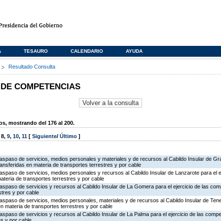
A
TESAURO
CALENDARIO
AYUDA
s
Resultado Consulta
 DE COMPETENCIAS
, mostrando del 176 al 200.
,
8
,
9
,
10
,
11
[
Siguiente
/
Último
]
traspaso de servicios, medios personales y materiales y de recursos al Cabildo Insular de Gr
ransferidas en materia de transportes terrestres y por cable
traspaso de servicios, medios personales y recursos al Cabildo Insular de Lanzarote para el ej
teria de transportes terrestres y por cable
traspaso de servicios y recursos al Cabildo Insular de La Gomera para el ejercicio de las co
stres y por cable
raspaso de servicios, medios personales, materiales y de recursos al Cabildo Insular de Tener
n materia de transportes terrestres y por cable
traspaso de servicios y recursos al Cabildo Insular de La Palma para el ejercicio de las comp
es y por cable