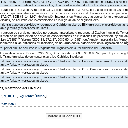
 Ley 1/1997, 7 febrero (BOC 23, 17.2.97; BOE 63, 14.3.97), de Atención Integral a los Meno
 económica a las entidades municipales, de acuerdo con lo establecido en la legislacion de ré
traspaso de servicios y recursos al Cabildo Insular de La Palma para el ejercicio de las com
rvicios especializados en cuestiones de prevención, ejecución de las medidas de amparo que
17.2.97, BOE 63, 14.3.97), de Atención Integral a los Menores, y asesoramiento y cooperació
ipales, de acuerdo con lo establecido en la legislacion de régimen local
 de traspaso de servicios y recursos al Cabildo Insular de El Hierro para el ejercicio de las
sanía y ferias y mercados insulares
traspaso de servicios, medios personales, materiales y recursos al Cabildo Insular de Tenerif
en materia de prestación de servicios especializados en cuestiones de prevención, ejecució
 Ley 1/1997, 7 febrero (BOC 23, 17.2.97; BOE 63, 14.3.97), de Atención Integral a los Meno
 económica a las entidades municipales, de acuerdo con lo establecido en la legislacion de ré
e, por el que se aprueba el Reglamento Orgánico de la Presidencia del Gobierno
e modificación del Decreto 236/1997, 30 septiembre (BOC 130, 8.10.97), por el que se regula
de Transferencias de competencias a los Cabildos Insulares
 de traspaso de servicios y recursos al Cabildo Insular de Fuerteventura para el ejercicio 
sanía y ferias y mercados insulares
 de traspaso de servicios y recursos al Cabildo Insular de Gran Canaria para el ejercicio d
sanía y ferias y mercados insulares
 de traspaso de servicios y recursos al Cabildo Insular de La Gomera para el ejercicio de 
sanía y ferias y mercados insulares
, mostrando del 176 al 200.
,
8
,
9
,
10
,
11
[
Siguiente
/
Último
]
|
PDF
|
ODT