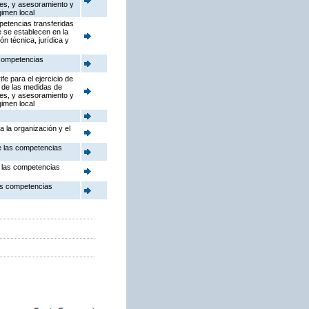
res, y asesoramiento y
gimen local
petencias transferidas
 se establecen en la
n técnica, jurídica y
 competencias
e para el ejercicio de
n de las medidas de
res, y asesoramiento y
gimen local
 la organización y el
de las competencias
e las competencias
las competencias