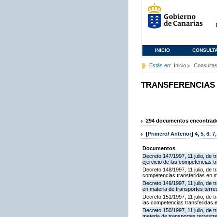
INICIO
CONSULT
Estás en:
Inicio
Consulta
TRANSFERENCIAS
294 documentos encontrados
[
Primero
/
Anterior
]
4
,
5
,
6
,
7
Documentos
Decreto 147/1997, 11 julio, de 
ejercicio de las competencias t
Decreto 148/1997, 11 julio, de 
competencias transferidas en ma
Decreto 149/1997, 11 julio, de 
en materia de transportes terre
Decreto 151/1997, 11 julio, de t
las competencias transferidas e
Decreto 150/1997, 11 julio, de 
materia de transportes terrestr