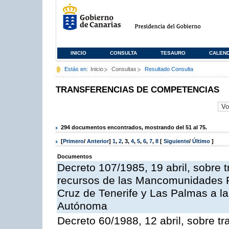
INICIO
CONSULTA
TESAURO
CALEN
Estás en:
Inicio
Consultas
Resultado Consulta
TRANSFERENCIAS DE COMPETENCIAS
294 documentos encontrados, mostrando del 51 al 75.
[
Primero
/
Anterior
]
1
,
2
,
3
,
4
,
5
,
6
,
7
,
8
[
Siguiente
/
Último
]
Documentos
Decreto 107/1985, 19 abril, sobre
recursos de las Mancomunidades Pr
Cruz de Tenerife y Las Palmas a la
Autónoma
Decreto 60/1988, 12 abril, sobre tr