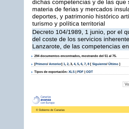
dichas competencias y de las que s
materia de ferias y mercados insular
deportes, y patrimonio histórico artí
turismo y política territorial
Decreto 104/1989, 1 junio, por el q
del coste de los servicios inherente
Lanzarote, de las competencias en
294 documentos encontrados, mostrando del 51 al 75.
[
Primero
/
Anterior
]
1
,
2
,
3
,
4
,
5
,
6
,
7
,
8
[
Siguiente
/
Último
]
Tipos de exportación:
XLS
|
PDF
|
ODT
© Gobierno de Canarias