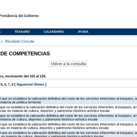
A
TESAURO
CALENDARIO
AYUDA
s
Resultado Consulta
 DE COMPETENCIAS
, mostrando del 101 al 125.
,
5
,
6
,
7
,
8
[
Siguiente
/
Último
]
l que se establece la valoración definitiva del coste de los servicios inherentes al traspaso, a
teria de política territorial
 que se establece la valoración definitiva del coste de los servicios inherentes al traspaso, al
as en materia de cultura, deportes y patrimonio histórico-artístico insular
que se establece la valoración definitiva del coste de los servicios inherentes al traspaso, al 
ateria de cultura, deportes y patrimonio histórico-artístico insular
l que se establece la valoración definitiva del coste de los servicios inherentes al traspaso, a
s en materia de cultura, deportes y patrimonio histórico-artístico insular
l que se establece la valoración definitiva del coste de los servicios inherentes al traspaso, a
n materia de cultura, deportes y patrimonio histórico-artístico insular