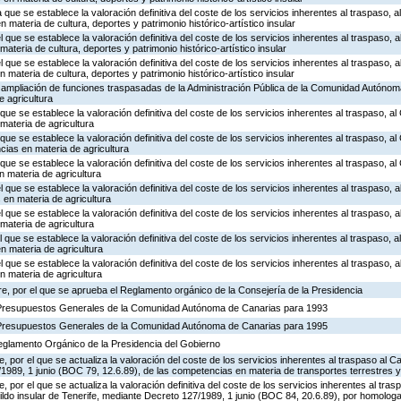
 que se establece la valoración definitiva del coste de los servicios inherentes al traspaso, al
materia de cultura, deportes y patrimonio histórico-artístico insular
l que se establece la valoración definitiva del coste de los servicios inherentes al traspaso, a
teria de cultura, deportes y patrimonio histórico-artístico insular
l que se establece la valoración definitiva del coste de los servicios inherentes al traspaso, a
 materia de cultura, deportes y patrimonio histórico-artístico insular
e ampliación de funciones traspasadas de la Administración Pública de la Comunidad Autónom
e agricultura
que se establece la valoración definitiva del coste de los servicios inherentes al traspaso, al 
materia de agricultura
 que se establece la valoración definitiva del coste de los servicios inherentes al traspaso, al
ias en materia de agricultura
 que se establece la valoración definitiva del coste de los servicios inherentes al traspaso, a
 materia de agricultura
l que se establece la valoración definitiva del coste de los servicios inherentes al traspaso, a
en materia de agricultura
l que se establece la valoración definitiva del coste de los servicios inherentes al traspaso, a
materia de agricultura
l que se establece la valoración definitiva del coste de los servicios inherentes al traspaso, a
 materia de agricultura
l que se establece la valoración definitiva del coste de los servicios inherentes al traspaso, a
n materia de agricultura
e, por el que se aprueba el Reglamento orgánico de la Consejería de la Presidencia
 Presupuestos Generales de la Comunidad Autónoma de Canarias para 1993
 Presupuestos Generales de la Comunidad Autónoma de Canarias para 1995
Reglamento Orgánico de la Presidencia del Gobierno
por el que se actualiza la valoración del coste de los servicios inherentes al traspaso al Ca
1989, 1 junio (BOC 79, 12.6.89), de las competencias en materia de transportes terrestres y
 por el que se actualiza la valoración definitiva del coste de los servicios inherentes al tr
bildo insular de Tenerife, mediante Decreto 127/1989, 1 junio (BOC 84, 20.6.89), por homolog