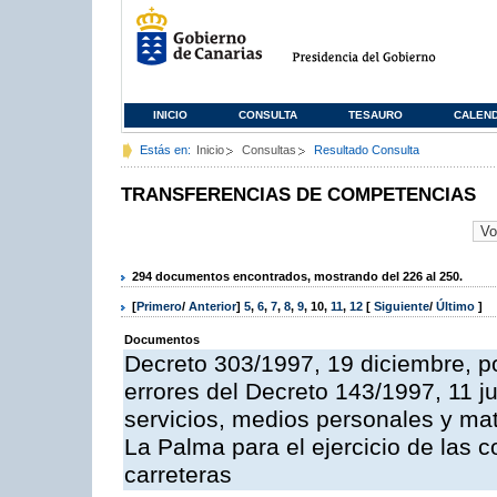
INICIO
CONSULTA
TESAURO
CALEN
Estás en:
Inicio
Consultas
Resultado Consulta
TRANSFERENCIAS DE COMPETENCIAS
294 documentos encontrados, mostrando del 226 al 250.
[
Primero
/
Anterior
]
5
,
6
,
7
,
8
,
9
,
10
,
11
,
12
[
Siguiente
/
Último
]
Documentos
Decreto 303/1997, 19 diciembre, po
errores del Decreto 143/1997, 11 j
servicios, medios personales y mat
La Palma para el ejercicio de las 
carreteras