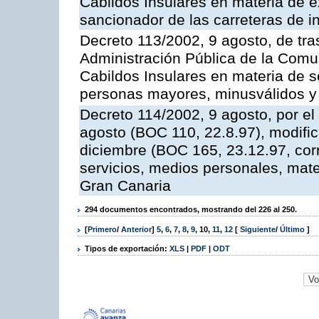
Cabildos Insulares en materia de e
sancionador de las carreteras de in
Decreto 113/2002, 9 agosto, de tra
Administración Pública de la Com
Cabildos Insulares en materia de s
personas mayores, minusválidos y
Decreto 114/2002, 9 agosto, por el
agosto (BOC 110, 22.8.97), modifi
diciembre (BOC 165, 23.12.97, corr
servicios, medios personales, mater
Gran Canaria
294 documentos encontrados, mostrando del 226 al 250.
[
Primero
/
Anterior
]
5
,
6
,
7
,
8
,
9
,
10
,
11
,
12
[
Siguiente
/
Último
]
Tipos de exportación:
XLS
|
PDF
|
ODT