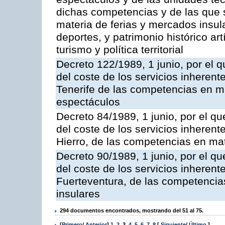
dichas competencias y de las que s
materia de ferias y mercados insular
deportes, y patrimonio histórico artí
turismo y política territorial
Decreto 122/1989, 1 junio, por el q
del coste de los servicios inherent
Tenerife de las competencias en ma
espectáculos
Decreto 84/1989, 1 junio, por el qu
del coste de los servicios inherente
Hierro, de las competencias en mat
Decreto 90/1989, 1 junio, por el qu
del coste de los servicios inherente
Fuerteventura, de las competencia
insulares
294 documentos encontrados, mostrando del 51 al 75.
[
Primero
/
Anterior
]
1
,
2
,
3
,
4
,
5
,
6
,
7
,
8
[
Siguiente
/
Último
]