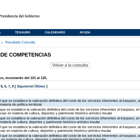
A
TESAURO
CALENDARIO
AYUDA
s
Resultado Consulta
 DE COMPETENCIAS
, mostrando del 101 al 125.
,
5
,
6
,
7
,
8
[
Siguiente
/
Último
]
l que se establece la valoración definitiva del coste de los servicios inherentes al traspaso, a
teria de política territorial
 que se establece la valoración definitiva del coste de los servicios inherentes al traspaso, al
as en materia de cultura, deportes y patrimonio histórico-artístico insular
que se establece la valoración definitiva del coste de los servicios inherentes al traspaso, al 
ateria de cultura, deportes y patrimonio histórico-artístico insular
l que se establece la valoración definitiva del coste de los servicios inherentes al traspaso, a
s en materia de cultura, deportes y patrimonio histórico-artístico insular
l que se establece la valoración definitiva del coste de los servicios inherentes al traspaso, a
n materia de cultura, deportes y patrimonio histórico-artístico insular