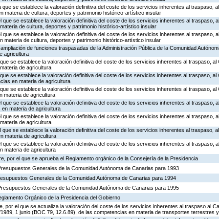
 que se establece la valoración definitiva del coste de los servicios inherentes al traspaso, al
materia de cultura, deportes y patrimonio histórico-artístico insular
l que se establece la valoración definitiva del coste de los servicios inherentes al traspaso, a
teria de cultura, deportes y patrimonio histórico-artístico insular
l que se establece la valoración definitiva del coste de los servicios inherentes al traspaso, a
 materia de cultura, deportes y patrimonio histórico-artístico insular
e ampliación de funciones traspasadas de la Administración Pública de la Comunidad Autónom
e agricultura
que se establece la valoración definitiva del coste de los servicios inherentes al traspaso, al 
materia de agricultura
 que se establece la valoración definitiva del coste de los servicios inherentes al traspaso, al
ias en materia de agricultura
 que se establece la valoración definitiva del coste de los servicios inherentes al traspaso, a
 materia de agricultura
l que se establece la valoración definitiva del coste de los servicios inherentes al traspaso, a
en materia de agricultura
l que se establece la valoración definitiva del coste de los servicios inherentes al traspaso, a
materia de agricultura
l que se establece la valoración definitiva del coste de los servicios inherentes al traspaso, a
 materia de agricultura
l que se establece la valoración definitiva del coste de los servicios inherentes al traspaso, a
n materia de agricultura
e, por el que se aprueba el Reglamento orgánico de la Consejería de la Presidencia
 Presupuestos Generales de la Comunidad Autónoma de Canarias para 1993
Presupuestos Generales de la Comunidad Autónoma de Canarias para 1994
 Presupuestos Generales de la Comunidad Autónoma de Canarias para 1995
Reglamento Orgánico de la Presidencia del Gobierno
por el que se actualiza la valoración del coste de los servicios inherentes al traspaso al Ca
1989, 1 junio (BOC 79, 12.6.89), de las competencias en materia de transportes terrestres y