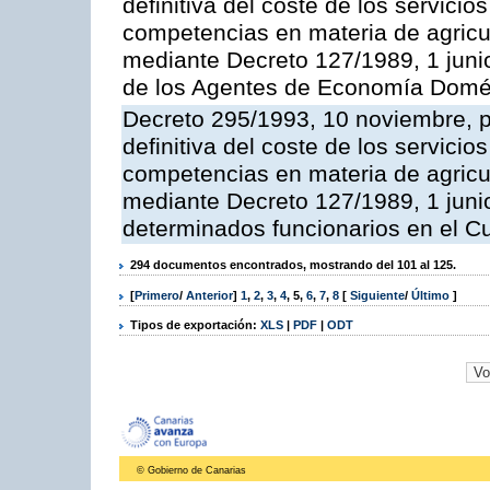
definitiva del coste de los servicio
competencias en materia de agricult
mediante Decreto 127/1989, 1 juni
de los Agentes de Economía Domés
Decreto 295/1993, 10 noviembre, po
definitiva del coste de los servicio
competencias en materia de agricult
mediante Decreto 127/1989, 1 junio
determinados funcionarios en el C
294 documentos encontrados, mostrando del 101 al 125.
[
Primero
/
Anterior
]
1
,
2
,
3
,
4
,
5
,
6
,
7
,
8
[
Siguiente
/
Último
]
Tipos de exportación:
XLS
|
PDF
|
ODT
© Gobierno de Canarias