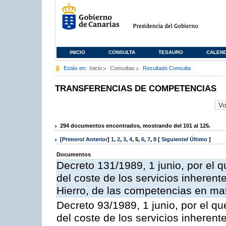
INICIO
CONSULTA
TESAURO
CALEN
Estás en:
Inicio
Consultas
Resultado Consulta
TRANSFERENCIAS DE COMPETENCIAS
294 documentos encontrados, mostrando del 101 al 125.
[
Primero
/
Anterior
]
1
,
2
,
3
,
4
,
5
,
6
,
7
,
8
[
Siguiente
/
Último
]
Documentos
Decreto 131/1989, 1 junio, por el q
del coste de los servicios inherente
Hierro, de las competencias en mater
Decreto 93/1989, 1 junio, por el qu
del coste de los servicios inherente