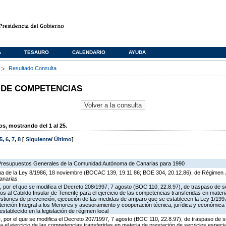
A
TESAURO
CALENDARIO
AYUDA
s
Resultado Consulta
 DE COMPETENCIAS
, mostrando del 1 al 25.
5
,
6
,
7
,
8
[
Siguiente
/
Último
]
 Presupuestos Generales de la Comunidad Autónoma de Canarias para 1990
rma de la Ley 8/1986, 18 noviembre (BOCAC 139, 19.11.86; BOE 304, 20.12.86), de Régimen J
anarias
 por el que se modifica el Decreto 208/1997, 7 agosto (BOC 110, 22.8.97), de traspaso de s
os al Cabildo Insular de Tenerife para el ejercicio de las competencias transferidas en mater
estiones de prevención; ejecución de las medidas de amparo que se establecen la Ley 1/199
tención Integral a los Menores y asesoramiento y cooperación técnica, jurídica y económica 
stablecido en la legislación de régimen local
 por el que se modifica el Decreto 207/1997, 7 agosto (BOC 110, 22.8.97), de traspaso de s
a el ejercicio de las competencias transferidas en materia de prestación de servicios especi