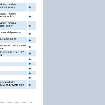
vicios, medios
pación, ocio y
vicios, medios
ación, ocio y
vicios, medios
ción, ocio y
óminas del personal
la Comisión de
aloración definitiva del
nía
 de diciembre de 1997
es
ancomunidades
n Mixta prevista en la