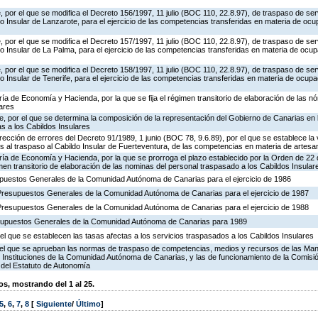
 por el que se modifica el Decreto 156/1997, 11 julio (BOC 110, 22.8.97), de traspaso de ser
o Insular de Lanzarote, para el ejercicio de las competencias transferidas en materia de ocu
 por el que se modifica el Decreto 157/1997, 11 julio (BOC 110, 22.8.97), de traspaso de ser
o Insular de La Palma, para el ejercicio de las competencias transferidas en materia de ocup
 por el que se modifica el Decreto 158/1997, 11 julio (BOC 110, 22.8.97), de traspaso de ser
o Insular de Tenerife, para el ejercicio de las competencias transferidas en materia de ocupa
ría de Economía y Hacienda, por la que se fija el régimen transitorio de elaboración de las n
lares
, por el que se determina la composición de la representación del Gobierno de Canarias en 
 a los Cabildos Insulares
rección de errores del Decreto 91/1989, 1 junio (BOC 78, 9.6.89), por el que se establece la v
es al traspaso al Cabildo Insular de Fuerteventura, de las competencias en materia de artesa
ría de Economía y Hacienda, por la que se prorroga el plazo establecido por la Orden de 22
imen transitorio de elaboración de las nominas del personal traspasado a los Cabildos Insular
puestos Generales de la Comunidad Autónoma de Canarias para el ejercicio de 1986
Presupuestos Generales de la Comunidad Autónoma de Canarias para el ejercicio de 1987
Presupuestos Generales de la Comunidad Autónoma de Canarias para el ejercicio de 1988
esupuestos Generales de la Comunidad Autónoma de Canarias para 1989
l que se establecen las tasas afectas a los servicios traspasados a los Cabildos Insulares
or el que se aprueban las normas de traspaso de competencias, medios y recursos de las M
as Instituciones de la Comunidad Autónoma de Canarias, y las de funcionamiento de la Comisió
 del Estatuto de Autonomía
, mostrando del 1 al 25.
5
,
6
,
7
,
8
[
Siguiente
/
Último
]