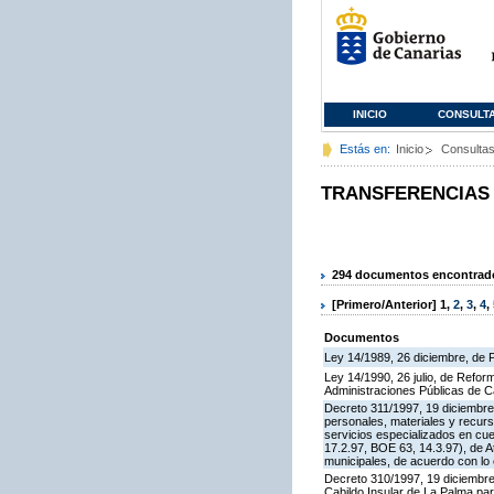
INICIO
CONSULT
Estás en:
Inicio
Consulta
TRANSFERENCIAS
294 documentos encontrados
[Primero/Anterior]
1
,
2
,
3
,
4
,
Documentos
Ley 14/1989, 26 diciembre, de
Ley 14/1990, 26 julio, de Refo
Administraciones Públicas de C
Decreto 311/1997, 19 diciembre,
personales, materiales y recurs
servicios especializados en cu
17.2.97, BOE 63, 14.3.97), de A
municipales, de acuerdo con lo e
Decreto 310/1997, 19 diciembre,
Cabildo Insular de La Palma par