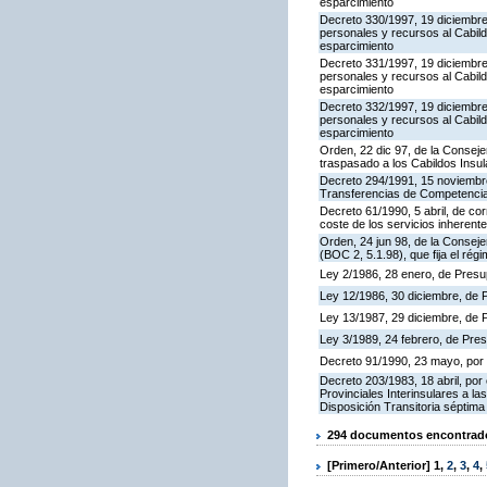
esparcimiento
Decreto 330/1997, 19 diciembre,
personales y recursos al Cabild
esparcimiento
Decreto 331/1997, 19 diciembre,
personales y recursos al Cabild
esparcimiento
Decreto 332/1997, 19 diciembre,
personales y recursos al Cabild
esparcimiento
Orden, 22 dic 97, de la Conseje
traspasado a los Cabildos Insu
Decreto 294/1991, 15 noviembre
Transferencias de Competencias
Decreto 61/1990, 5 abril, de cor
coste de los servicios inherent
Orden, 24 jun 98, de la Conseje
(BOC 2, 5.1.98), que fija el rég
Ley 2/1986, 28 enero, de Presu
Ley 12/1986, 30 diciembre, de 
Ley 13/1987, 29 diciembre, de 
Ley 3/1989, 24 febrero, de Pr
Decreto 91/1990, 23 mayo, por e
Decreto 203/1983, 18 abril, p
Provinciales Interinsulares a l
Disposición Transitoria séptima
294 documentos encontrados
[Primero/Anterior]
1
,
2
,
3
,
4
,