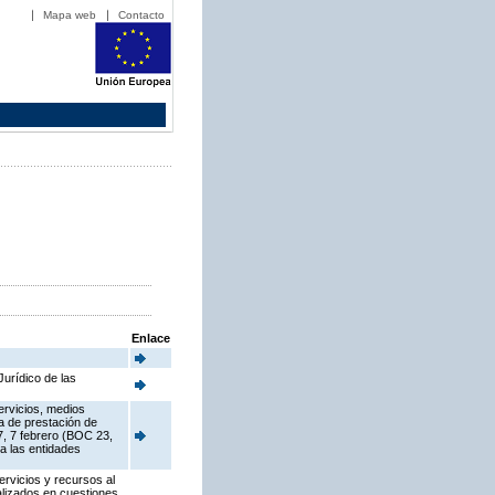
Mapa web
Contacto
Enlace
urídico de las
ervicios, medios
ia de prestación de
7, 7 febrero (BOC 23,
a las entidades
ervicios y recursos al
alizados en cuestiones