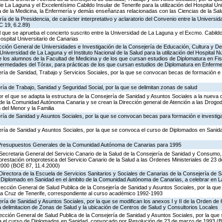
 La Laguna y el Excelentísimo Cabildo Insular de Tenerife para la utilización del Hospital Un
ia de la Medicina, la Enfermería y demás enseñanzas relacionadas con las Ciencias de la Sal
ía de la Presidencia, de carácter interpretativo y aclaratorio del Convenio entre la Universi
C 19, 6.2.89)
el que se aprueba el concierto suscrito entre la Universidad de La Laguna y el Excmo. Cabildo
Hospital Universitario de Canarias
rección General de Universidades e Investigación de la Consejería de Educación, Cultura y De
Universidad de La Laguna y el Instituto Nacional de la Salud para la utilización del Hospital 
e los alumnos de la Facultad de Medicina y de los que cursan estudios de Diplomatura en Fis
nfermedades del Tórax, para prácticas de los que cursan estudios de Diplomatura en Enferme
ría de Sanidad, Trabajo y Servicios Sociales, por la que se convocan becas de formación e 
ría de Trabajo, Sanidad y Seguridad Social, por la que se delimitan zonas de salud
r el que se adapta la estructura de la Consejería de Sanidad y Asuntos Sociales a la nueva 
n de la Comunidad Autónoma Canaria y se crean la Dirección general de Atención a las Drogo
 del Menor y la Familia
ería de Sanidad y Asuntos Sociales, por la que se convocan becas para formación e investig
ería de Sanidad y Asuntos Sociales, por la que se convoca el curso de Diplomados en Sanid
 Presupuestos Generales de la Comunidad Autónoma de Canarias para 1995
Secretaria General del Servicio Canario de la Salud de la Consejería de Sanidad y Consumo,
 prestación ortoprotesica del Servicio Canario de la Salud a las Ordenes Ministeriales de 23 
2000 (BOE 87, 11.4.2000)
Directora de la Escuela de Servicios Sanitarios y Sociales de Canarias de la Consejería de
 Diplomado en Sanidad en el ámbito de la Comunidad Autónoma de Canarias, a celebrar en
irección General de Salud Publica de la Consejería de Sanidad y Asuntos Sociales, por la qu
a Cruz de Tenerife, correspondiente al curso académico 1992-1993
ría de Sanidad y Asuntos Sociales, por la que se modifican los anexos I y II de la Orden de 
la delimitacion de Zonas de Salud y la ubicación de Centros de Salud y Consultorios Locales
rección General de Salud Publica de la Consejería de Sanidad y Asuntos Sociales, por la que 
ra el curso de Diplomados en Sanidad, convocado por Resolución de 23 de marzo de 1993 (