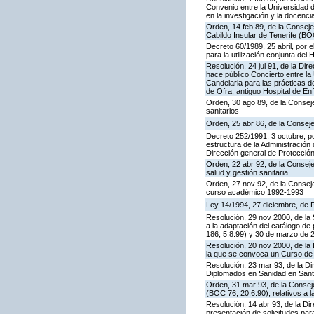
Convenio entre la Universidad de
en la investigación y la docenc
Orden, 14 feb 89, de la Consejer
Cabildo Insular de Tenerife (BO
Decreto 60/1989, 25 abril, por 
para la utilización conjunta del 
Resolución, 24 jul 91, de la Di
hace público Concierto entre la 
Candelaria para las prácticas d
de Ofra, antiguo Hospital de E
Orden, 30 ago 89, de la Conseje
sanitarios
Orden, 25 abr 86, de la Conseje
Decreto 252/1991, 3 octubre, po
estructura de la Administració
Dirección general de Protección
Orden, 22 abr 92, de la Consej
salud y gestión sanitaria
Orden, 27 nov 92, de la Consej
curso académico 1992-1993
Ley 14/1994, 27 diciembre, de
Resolución, 29 nov 2000, de la 
a la adaptación del catálogo de
186, 5.8.99) y 30 de marzo de 
Resolución, 20 nov 2000, de la 
la que se convoca un Curso de
Resolución, 23 mar 93, de la D
Diplomados en Sanidad en Sant
Orden, 31 mar 93, de la Conseje
(BOC 76, 20.6.90), relativos a 
Resolución, 14 abr 93, de la Di
presentación de solicitudes pa