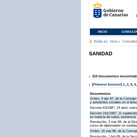
INICIO
CONSULT
Estás en:
Inicio
Consulta
SANIDAD
310 documentos encontrados
[
Primero
/
Anterior
]
1
,
2
,
3
,
4
Documentos
Orden, 9 abr 87, de la Conseje
y asistentes sociales en el área
Decreto 63/1987, 24 abril, sobr
Decreto 191/1987, 11 septiembre
en materia de salud, asistencia 
Resolución, 3 mar 88, de la Dir
curso de diplomados en sanida
Orden, 16 sep 88, de la Conseje
Resolución, 1 feb 89, de la Sec