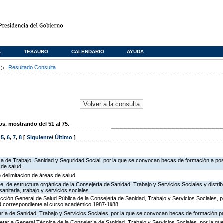
A
TESAURO
CALENDARIO
AYUDA
s
Resultado Consulta
, mostrando del 51 al 75.
,
5
,
6
,
7
,
8
[
Siguiente
/
Último
]
ría de Trabajo, Sanidad y Seguridad Social, por la que se convocan becas de formación a po
 de salud
e delimitacion de áreas de salud
, de estructura orgánica de la Consejería de Sanidad, Trabajo y Servicios Sociales y distr
sanitaria, trabajo y servicios sociales
ección General de Salud Pública de la Consejería de Sanidad, Trabajo y Servicios Sociales, p
d correspondiente al curso académico 1987-1988
ría de Sanidad, Trabajo y Servicios Sociales, por la que se convocan becas de formación par
retaría General Técnica de la Consejería de Sanidad, Trabajo y Servicios Sociales, por la que