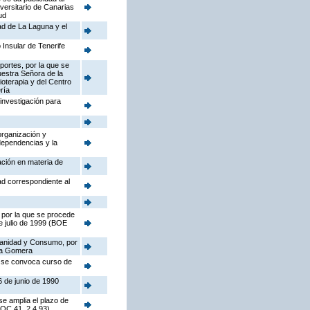
iversitario de Canarias
ud
dad de La Laguna y el
 Insular de Tenerife
portes, por la que se
Nuestra Señora de la
ioterapia y del Centro
ría
investigación para
organización y
dependencias y la
ación en materia de
ad correspondiente al
 por la que se procede
de julio de 1999 (BOE
 Sanidad y Consumo, por
 La Gomera
e se convoca curso de
6 de junio de 1990
se amplia el plazo de
BOC 41, 2.4.93)