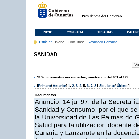
INICIO
CONSULTA
TESAURO
CALEN
Estás en:
Inicio
Consultas
Resultado Consulta
SANIDAD
310 documentos encontrados, mostrando del 101 al 125.
[
Primero
/
Anterior
]
1
,
2
,
3
,
4
,
5
,
6
,
7
,
8
[
Siguiente
/
Último
]
Documentos
Anuncio, 14 jul 97, de la Secretar
Sanidad y Consumo, por el que se h
la Universidad de Las Palmas de Gr
Salud para la utilización docente d
Canaria y Lanzarote en la docencia 