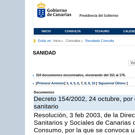
INICIO
CONSULTA
TESAURO
CALEN
Estás en:
Inicio
Consultas
Resultado Consulta
SANIDAD
310 documentos encontrados, mostrando del 151 al 175.
[
Primero
/
Anterior
]
3
,
4
,
5
,
6
,
7
,
8
,
9
,
10
[
Siguiente
/
Último
]
Documentos
Decreto 154/2002, 24 octubre, por e
sanitario
Resolución, 3 feb 2003, de la Direc
Sanitarios y Sociales de Canarias 
Consumo, por la que se convoca u