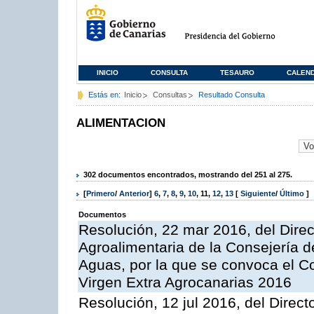
INICIO
CONSULTA
TESAURO
CALEN
Estás en:
Inicio
Consultas
Resultado Consulta
ALIMENTACION
302 documentos encontrados, mostrando del 251 al 275.
[
Primero
/
Anterior
]
6
,
7
,
8
,
9
,
10
,
11
,
12
,
13
[
Siguiente
/
Último
]
Documentos
Resolución, 22 mar 2016, del Direct
Agroalimentaria de la Consejería d
Aguas, por la que se convoca el Co
Virgen Extra Agrocanarias 2016
Resolución, 12 jul 2016, del Direct