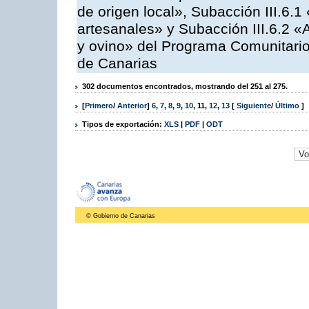
de origen local», Subacción III.6.1
artesanales» y Subacción III.6.2 «
y ovino» del Programa Comunitario
de Canarias
302 documentos encontrados, mostrando del 251 al 275.
[
Primero
/
Anterior
]
6
,
7
,
8
,
9
,
10
,
11
,
12
,
13
[
Siguiente
/
Último
]
Tipos de exportación:
XLS
|
PDF
|
ODT
© Gobierno de Canarias