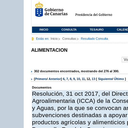
INICIO
CONSULTA
TESAURO
CALEN
Estás en:
Inicio
Consultas
Resultado Consulta
ALIMENTACION
302 documentos encontrados, mostrando del 276 al 300.
[
Primero
/
Anterior
]
6
,
7
,
8
,
9
,
10
,
11
,
12
,
13
[
Siguiente
/
Último
]
Documentos
Resolución, 31 oct 2017, del Direct
Agroalimentaria (ICCA) de la Conse
y Aguas, por la que se convocan an
subvenciones destinadas a apoyar 
productos agrícolas y alimenticios