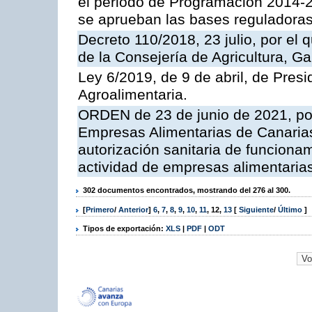
el periodo de Programación 2014-20
se aprueban las bases reguladoras
Decreto 110/2018, 23 julio, por el
de la Consejería de Agricultura, G
Ley 6/2019, de 9 de abril, de Pres
Agroalimentaria.
ORDEN de 23 de junio de 2021, por
Empresas Alimentarias de Canarias
autorización sanitaria de funciona
actividad de empresas alimentaria
302 documentos encontrados, mostrando del 276 al 300.
[
Primero
/
Anterior
]
6
,
7
,
8
,
9
,
10
,
11
,
12
,
13
[
Siguiente
/
Último
]
Tipos de exportación:
XLS
|
PDF
|
ODT