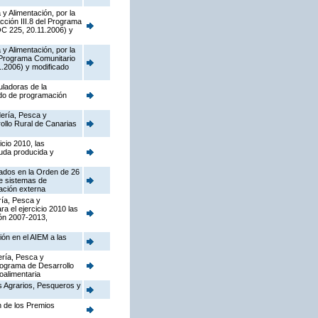
y Alimentación, por la
cción III.8 del Programa
OC 225, 20.11.2006) y
y Alimentación, por la
l Programa Comunitario
.2006) y modificado
uladoras de la
odo de programación
dería, Pesca y
ollo Rural de Canarias
cio 2010, las
ruda producida y
tados en la Orden de 26
de sistemas de
cación externa
ría, Pesca y
a el ejercicio 2010 las
ón 2007-2013,
ión en el AIEM a las
ería, Pesca y
Programa de Desarrollo
oalimentaria
os Agrarios, Pesqueros y
n de los Premios