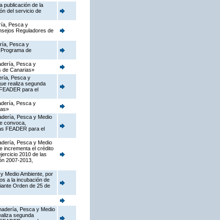
 publicación de la
ón del servicio de
ría, Pesca y
onsejos Reguladores de
ería, Pesca y
l Programa de
nadería, Pesca y
as de Canarias»
ería, Pesca y
que realiza segunda
s FEADER para el
nadería, Pesca y
ias»
nadería, Pesca y Medio
ue convoca,
rias FEADER para el
nadería, Pesca y Medio
e incrementa el crédito
jercicio 2010 de las
ón 2007-2013,
 y Medio Ambiente, por
os a la incubación de
diante Orden de 25 de
Ganadería, Pesca y Medio
ealiza segunda