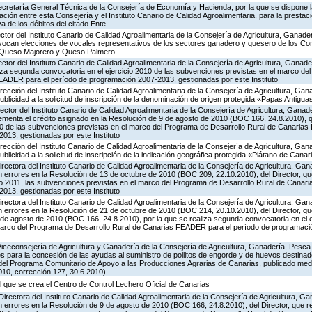
Secretaría General Técnica de la Consejería de Economía y Hacienda, por la que se dispone la
ión entre esta Consejería y el Instituto Canario de Calidad Agroalimentaria, para la prestaci
va de los débitos del citado Ente
ector del Instituto Canario de Calidad Agroalimentaria de la Consejería de Agricultura, Ganade
nvocan elecciones de vocales representativos de los sectores ganadero y quesero de los C
 Queso Majorero y Queso Palmero
ector del Instituto Canario de Calidad Agroalimentaria de la Consejería de Agricultura, Ganad
liza segunda convocatoria en el ejercicio 2010 de las subvenciones previstas en el marco de
EADER para el período de programación 2007-2013, gestionadas por este Instituto
irección del Instituto Canario de Calidad Agroalimentaria de la Consejería de Agricultura, Ga
publicidad a la solicitud de inscripción de la denominación de origen protegida «Papas Antigu
ector del Instituto Canario de Calidad Agroalimentaria de la Consejería de Agricultura, Ganad
rementa el crédito asignado en la Resolución de 9 de agosto de 2010 (BOC 166, 24.8.2010), 
010 de las subvenciones previstas en el marco del Programa de Desarrollo Rural de Canaria
013, gestionadas por este Instituto
irección del Instituto Canario de Calidad Agroalimentaria de la Consejería de Agricultura, Ga
ublicidad a la solicitud de inscripción de la indicación geográfica protegida «Plátano de Canar
irectora del Instituto Canario de Calidad Agroalimentaria de la Consejería de Agricultura, Ga
n errores en la Resolución de 13 de octubre de 2010 (BOC 209, 22.10.2010), del Director, q
cio 2011, las subvenciones previstas en el marco del Programa de Desarrollo Rural de Cana
013, gestionadas por este Instituto
irectora del Instituto Canario de Calidad Agroalimentaria de la Consejería de Agricultura, Ga
n errores en la Resolución de 21 de octubre de 2010 (BOC 214, 20.10.2010), del Director, qu
de agosto de 2010 (BOC 166, 24.8.2010), por la que se realiza segunda convocatoria en el e
marco del Programa de Desarrollo Rural de Canarias FEADER para el período de programaci
Viceconsejería de Agricultura y Ganadería de la Consejería de Agricultura, Ganadería, Pesca
s para la concesión de las ayudas al suministro de pollitos de engorde y de huevos destinad
.8 del Programa Comunitario de Apoyo a las Producciones Agrarias de Canarias, publicado me
10, corrección 127, 30.6.2010)
l que se crea el Centro de Control Lechero Oficial de Canarias
Directora del Instituto Canario de Calidad Agroalimentaria de la Consejería de Agricultura, 
n errores en la Resolución de 9 de agosto de 2010 (BOC 166, 24.8.2010), del Director, que r