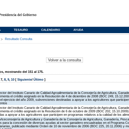
A
TESAURO
CALENDARIO
AYUDA
s
Resultado Consulta
, mostrando del 151 al 175.
,
7
,
8
,
9
,
10
[
Siguiente
/
Último
]
ector del Instituto Canario de Calidad Agroalimentaria de la Consejería de Agricultura, Ganad
rementa el crédito asignado en la Resolución de 4 de diciembre de 2008 (BOC 249, 15.12.2009
l ejercicio del año 2009, subvenciones destinadas a apoyar a los agricultores que particip
mentos
ector del Instituto Canario de Calidad Agroalimentaria de la Consejería de Agricultura, Ganad
rementa el crédito asignado en la Resolución de 6 de octubre de 2009 (BOC 202, 15.10.2009),
 a apoyar a los agricultores que participen en programas relativos a la calidad de los alim
Viceconsejería de Agricultura y Ganadería de la Consejería de Agricultura, Ganadería, Pesca 
es para la concesión de diversas ayudas al sector ganadero encuadradas en el Programa Co
Canarias, publicado mediante Orden de 10 de noviembre de 2006 (BOC 225, 20.11.2006) y mo