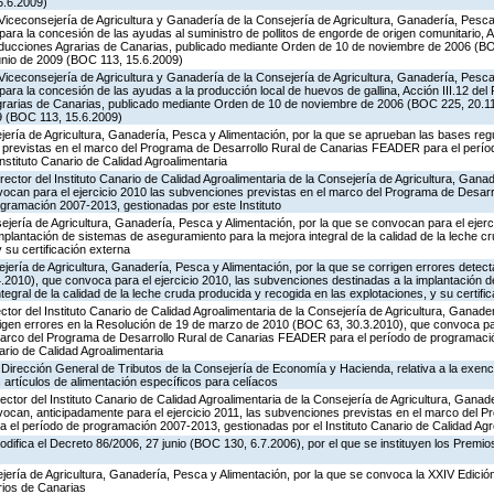
5.6.2009)
Viceconsejería de Agricultura y Ganadería de la Consejería de Agricultura, Ganadería, Pesca 
ara la concesión de las ayudas al suministro de pollitos de engorde de origen comunitario, A
oducciones Agrarias de Canarias, publicado mediante Orden de 10 de noviembre de 2006 (B
unio de 2009 (BOC 113, 15.6.2009)
Viceconsejería de Agricultura y Ganadería de la Consejería de Agricultura, Ganadería, Pesca 
ara la concesión de las ayudas a la producción local de huevos de gallina, Acción III.12 de
grarias de Canarias, publicado mediante Orden de 10 de noviembre de 2006 (BOC 225, 20.11
9 (BOC 113, 15.6.2009)
ería de Agricultura, Ganadería, Pesca y Alimentación, por la que se aprueban las bases reg
 previstas en el marco del Programa de Desarrollo Rural de Canarias FEADER para el perí
nstituto Canario de Calidad Agroalimentaria
rector del Instituto Canario de Calidad Agroalimentaria de la Consejería de Agricultura, Gana
vocan para el ejercicio 2010 las subvenciones previstas en el marco del Programa de Desarr
ramación 2007-2013, gestionadas por este Instituto
jería de Agricultura, Ganadería, Pesca y Alimentación, por la que se convocan para el ejerci
plantación de sistemas de aseguramiento para la mejora integral de la calidad de la leche c
 su certificación externa
jería de Agricultura, Ganadería, Pesca y Alimentación, por la que se corrigen errores detec
2010), que convoca para el ejercicio 2010, las subvenciones destinadas a la implantación 
egral de la calidad de la leche cruda producida y recogida en las explotaciones, y su certifi
ctor del Instituto Canario de Calidad Agroalimentaria de la Consejería de Agricultura, Ganade
rigen errores en la Resolución de 19 de marzo de 2010 (BOC 63, 30.3.2010), que convoca par
marco del Programa de Desarrollo Rural de Canarias FEADER para el período de programaci
ario de Calidad Agroalimentaria
Dirección General de Tributos de la Consejería de Economía y Hacienda, relativa a la exenc
 artículos de alimentación específicos para celíacos
ector del Instituto Canario de Calidad Agroalimentaria de la Consejería de Agricultura, Ganad
vocan, anticipadamente para el ejercicio 2011, las subvenciones previstas en el marco del 
el período de programación 2007-2013, gestionadas por el Instituto Canario de Calidad Agr
odifica el Decreto 86/2006, 27 junio (BOC 130, 6.7.2006), por el que se instituyen los Premi
jería de Agricultura, Ganadería, Pesca y Alimentación, por la que se convoca la XXIV Edició
rios de Canarias