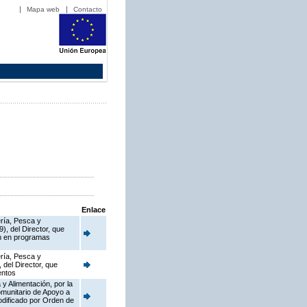
Mapa web
Contacto
Enlace
ería, Pesca y
), del Director, que
en en programas
ería, Pesca y
 del Director, que
entos
y Alimentación, por la
munitario de Apoyo a
dificado por Orden de