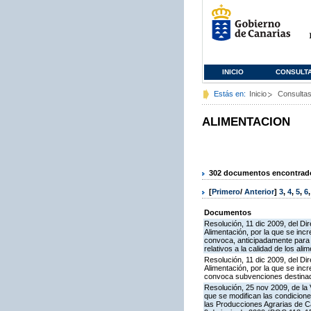
INICIO
CONSULT
Estás en:
Inicio
Consulta
ALIMENTACION
302 documentos encontrados
[
Primero
/
Anterior
]
3
,
4
,
5
,
6
Documentos
Resolución, 11 dic 2009, del Dir
Alimentación, por la que se inc
convoca, anticipadamente para e
relativos a la calidad de los ali
Resolución, 11 dic 2009, del Dir
Alimentación, por la que se inc
convoca subvenciones destinadas
Resolución, 25 nov 2009, de la 
que se modifican las condicion
las Producciones Agrarias de 