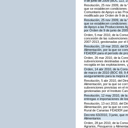
9 de junio de 2009 (BOC 113, 1
Resolución, 25 nov 2009, de la 
que se establecen condiciones p
Comunitario de Apoyo a las Pr
modificado por Orden de 9 de j
Resolución, 25 nov 2009, de la 
que se establecen condiciones p
de Apoyo a las Producciones A
por Orden de 9 de junio de 200
Orden, 5 mar 2010, de la Consej
concesión de las subvenciones
2007-2013, gestionadas por el I
Resolución, 19 mar 2010, del Di
Alimentación, por la que se con
FEADER para el período de prog
Orden, 26 mar 2010, de la Conse
subvenciones destinadas a la im
recogida en las explotaciones, y
Orden, 14 abr 2010, de la Conse
de marzo de 2010 (BOC 69, 9.4.
aseguramiento para la mejora int
Resolución, 5 abr 2010, del Dire
Alimentación, por la que se cor
subvenciones previstas en el 
gestionadas por el Instituto Can
Resolución, 12 may 2010, de la 
entregas e importaciones de los
Resolución, 13 oct 2010, del Dir
Alimentación, por la que se con
Rural de Canarias FEADER para 
Decreto 63/2010, 3 junio, que m
Alimentarios
Orden, 28 jun 2010, de la Conse
Agrarios, Pesqueros y Alimenta