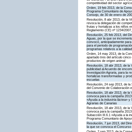
competitividad del sector agríco
Orden, 19 feb 2013, de la Conse
Programa Comunitario de Apoyo a
Consejo, de 30 de enero de 20
Resolución, 8 abr 2013, de la V
revoca la delegación de compete
frutas y hortalizas a los niños
Reglamento (CE) nº 1234/2007,
Resolución, 25 feb 2013, del Dir
Aguas, por la que se increment
convocó, anticipadamente para 
para el periodo de programación
programas relativos a la calidad
Orden, 14 may 2013, de la Cons
apartado tres del artículo cinco
productos de origen animal
Resolución, 18 abr 2013, de la 
publicidad al Acuerdo de encomi
Investigación Agraria, para la re
hortalizas transformadas y prod
escuelas
Resolución, 24 sep 2013, de la 
del Convenio de Colaboración en
Resolución, 18 abr 2013, de la 
convoca para la campaña 2013 l
«Ayuda a la industria láctea» 
Agrarias de Canarias
Resolución, 18 abr 2013, de la 
convoca para la campaña 2013 l
Subacción III.6.1 «Ayuda a la i
Programa Comunitario de Apoyo
Resolución, 7 jun 2013, del Dire
la que se convoca el Concurso
Orden, 2 sep 2013, de la Conse