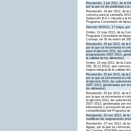
Resolución, 2 jun 2011, de la D
por la que se da publicidad a la
Resolución, 18 abr 2012, de la 
convoca para la campaña 2012 l
Subacción III.6.1 «Ayuda a la i
Programa Comunitario de Apoyo
Decreto 40/2012, 17 mayo, por 
Orden, 31 may 2012, de la Conse
Programa Comunitario de Apoyo a
Consejo, de 30 de enero de 20
Resolución, 25 jun 2012, de la 
por la que se incrementa el cr
para el ejercicio 2011, las su
programación 2007-2013, gestion
la calidad de los alimentos)
Orden, 10 sep 2012, de la Cons
255, 30.12.2012), que convoca 
mejora integral de la calidad de
Resolución, 25 jun 2012, de la 
por la que se incrementa el cr
el ejercicio 2012, las subvenc
2007-2013, gestionadas por este
los alimentos)
Resolución, 25 jun 2012, de la 
por la que se incrementa el cr
el ejercicio 2012, las subvenc
2007-2013, gestionadas por este
información y promoción de prod
competitividad del Programa de
Resolución, 20 nov 2012, de la 
modifican las asignaciones pre
Resolución, 27 nov 2012, de la 
Aguas, por la que se convocan,
de Canarias FEADER para el per