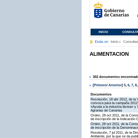
INICIO
CONSULT
Estás en:
Inicio
Consulta
ALIMENTACION
302 documentos encontrados
[
Primero
/
Anterior
]
5
,
6
,
7
,
8
Documentos
Resolución, 18 abr 2012, de la 
convoca para la campaña 2012 l
«Ayuda a la industria láctea» 
Agrarias de Canarias
Orden, 28 oct 2011, de la Conse
de inscripción de la Indicación
Orden, 28 oct 2011, de la Conse
de inscripción de la Denominaci
Resolución, 7 jul 2011, de la Di
Ambiente, por la que se da publi