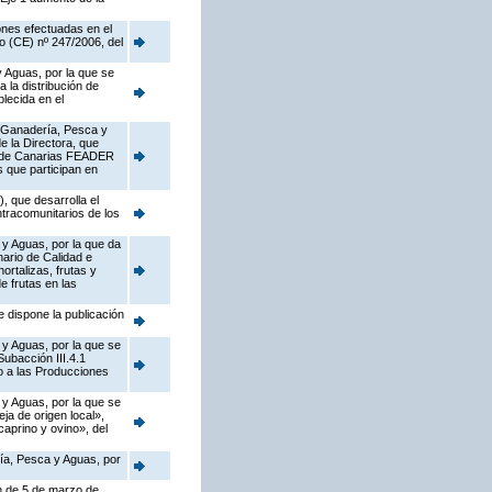
ones efectuadas en el
o (CE) nº 247/2006, del
y Aguas, por la que se
 la distribución de
lecida en el
a, Ganadería, Pesca y
e la Directora, que
al de Canarias FEADER
s que participan en
 que desarrolla el
intracomunitarios de los
 y Aguas, por la que da
nario de Calidad e
ortalizas, frutas y
e frutas en las
e dispone la publicación
 y Aguas, por la que se
ubacción III.4.1
o a las Producciones
 y Aguas, por la que se
a de origen local»,
caprino y ovino», del
ría, Pesca y Aguas, por
en de 5 de marzo de