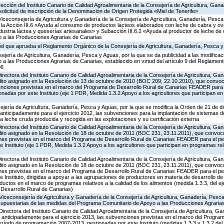
irección del Instituto Canario de Calidad Agroalimentaria de la Consejería de Agricultura, Ga
 solicitud de inscripción de la Denominación de Origen Protegida «Miel de Tenerife»
Viceconsejería de Agricultura y Ganadería de la Consejería de Agricultura, Ganadería, Pesca
a Acción III.6 «Ayuda al consumo de productos lácteos elaborados con leche de cabra y ovej
ndustria láctea y queserías artesanales» y Subacción III.6.2 «Ayuda al productor de leche de 
 a las Producciones Agrarias de Canarias
el que aprueba el Reglamento Orgánico de la Consejería de Agricultura, Ganadería, Pesca 
jería de Agricultura, Ganadería, Pesca y Aguas, por la que se da publicidad a las modificac
 las Producciones Agrarias de Canarias, establecido en virtud del artículo 9 del Reglament
06
Directora del Instituto Canario de Calidad Agroalimentaria de la Consejería de Agricultura, G
édito asignado en la Resolución de 13 de octubre de 2010 (BOC 209, 22.10.2010), que convo
bvenciones previstas en el marco del Programa de Desarrollo Rural de Canarias FEADER para 
adas por este Instituto (eje 1 PDR, Medida 1.3.2 Apoyo a los agricultores que participan en
ejería de Agricultura, Ganadería, Pesca y Aguas, por la que se modifica la Orden de 21 de 
anticipadamente para el ejercicio 2012, las subvenciones para la implantación de sistemas 
 la leche cruda producida y recogida en las explotaciones y su certificación externa
Directora del Instituto Canario de Calidad Agroalimentaria de la Consejería de Agricultura, G
édito asignado en la Resolución de 18 de octubre de 2011 (BOC 231, 23.11.2011), que convoc
iones previstas en el marco del Programa de Desarrollo Rural de Canarias FEADER para el p
 Instituto (eje 1 PDR, Medida 1.3.2 Apoyo a los agricultores que participan en programas rela
Directora del Instituto Canario de Calidad Agroalimentaria de la Consejería de Agricultura, G
édito asignado en la Resolución de 18 de octubre de 2011 (BOC 231, 23.11.2011), que convoc
iones previstas en el marco del Programa de Desarrollo Rural de Canarias FEADER para el p
 Instituto, dirigidas a apoyar a las agrupaciones de productores en materia de desarrollo de
uctos en el marco de programas relativos a la calidad de los alimentos (medida 1.3.3, del ej
 Desarrollo Rural de Canarias)
Viceconsejería de Agricultura y Ganadería de la Consejería de Agricultura, Ganadería, Pesca
supuestarias de las medidas del Programa Comunitario de Apoyo a las Producciones Agrari
Directora del Instituto Canario de Calidad Agroalimentaria de la Consejería de Agricultura, G
 anticipadamente para el ejercicio 2013, las subvenciones previstas en el marco del Program
íodo de programación 2007-2013, gestionadas por este Instituto (medidas 1.3.3 y 1.3.2 del 