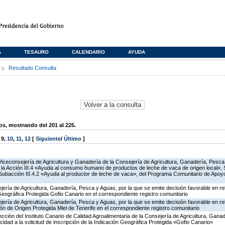
A
TESAURO
CALENDARIO
AYUDA
s
Resultado Consulta
, mostrando del 201 al 225.
,
9
,
10
,
11
,
12
[
Siguiente
/
Último
]
Viceconsejería de Agricultura y Ganadería de la Consejería de Agricultura, Ganadería, Pesca
a Acción III.4 «Ayuda al consumo humano de productos de leche de vaca de origen local», S
y Subacción III.4.2 «Ayuda al productor de leche de vaca», del Programa Comunitario de Apoy
jería de Agricultura, Ganadería, Pesca y Aguas, por la que se emite decisión favorable en rela
 Geográfica Protegida Gofio Canario en el correspondiente registro comunitario
jería de Agricultura, Ganadería, Pesca y Aguas, por la que se emite decisión favorable en rela
ón de Origen Protegida Miel de Tenerife en el correspondiente registro comunitario
rección del Instituto Canario de Calidad Agroalimentaria de la Consejería de Agricultura, Gan
cidad a la solicitud de inscripción de la Indicación Geográfica Protegida «Gofio Canario»