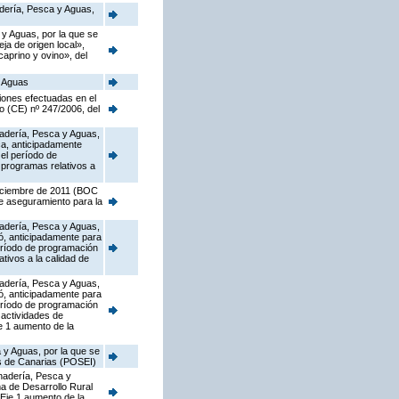
nadería, Pesca y Aguas,
 y Aguas, por la que se
a de origen local»,
caprino y ovino», del
y Aguas
iones efectuadas en el
o (CE) nº 247/2006, del
anadería, Pesca y Aguas,
ca, anticipadamente
el período de
 programas relativos a
diciembre de 2011 (BOC
de aseguramiento para la
anadería, Pesca y Aguas,
ó, anticipadamente para
eríodo de programación
tivos a la calidad de
anadería, Pesca y Aguas,
ó, anticipadamente para
eríodo de programación
 actividades de
e 1 aumento de la
 y Aguas, por la que se
as de Canarias (POSEI)
anadería, Pesca y
a de Desarrollo Rural
Eje 1 aumento de la