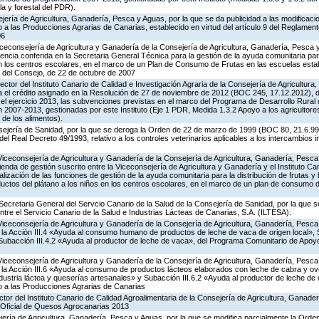
la y forestal del PDR).
jería de Agricultura, Ganadería, Pesca y Aguas, por la que se da publicidad a las modificaci
 las Producciones Agrarias de Canarias, establecido en virtud del artículo 9 del Reglament
06
iceconsejería de Agricultura y Ganadería de la Consejería de Agricultura, Ganadería, Pesca 
ncia conferida en la Secretaria General Técnica para la gestión de la ayuda comunitaria para
 en los centros escolares, en el marco de un Plan de Consumo de Frutas en las escuelas estab
 del Consejo, de 22 de octubre de 2007
ector del Instituto Canario de Calidad e Investigación Agraria de la Consejería de Agricultur
a el crédito asignado en la Resolución de 27 de noviembre de 2012 (BOC 245, 17.12.2012), d
el ejercicio 2013, las subvenciones previstas en el marco del Programa de Desarrollo Rur
 2007-2013, gestionadas por este Instituto (Eje 1 PDR, Medida 1.3.2 Apoyo a los agricultore
 de los alimentos).
ejería de Sanidad, por la que se deroga la Orden de 22 de marzo de 1999 (BOC 80, 21.6.99),
 del Real Decreto 49/1993, relativo a los controles veterinarios aplicables a los intercambios 
Viceconsejería de Agricultura y Ganadería de la Consejería de Agricultura, Ganadería, Pesca
enda de gestión suscrito entre la Viceconsejería de Agricultura y Ganadería y el Instituto Ca
alización de las funciones de gestión de la ayuda comunitaria para la distribución de frutas y h
uctos del plátano a los niños en los centros escolares, en el marco de un plan de consumo d
Secretaria General del Servcio Canario de la Salud de la Consejería de Sanidad, por la que s
tre el Servicio Canario de la Salud e Industrias Lácteas de Canarias, S.A. (ILTESA).
Viceconsejería de Agricultura y Ganadería de la Consejería de Agricultura, Ganadería, Pesca
a Acción III.4 «Ayuda al consumo humano de productos de leche de vaca de origen local», S
y Subacción III.4.2 «Ayuda al productor de leche de vaca», del Programa Comunitario de Apoy
Viceconsejería de Agricultura y Ganadería de la Consejería de Agricultura, Ganadería, Pesca
a Acción III.6 «Ayuda al consumo de productos lácteos elaborados con leche de cabra y ovej
ndustria láctea y queserías artesanales» y Subacción III.6.2 «Ayuda al productor de leche de 
 a las Producciones Agrarias de Canarias
ctor del Instituto Canario de Calidad Agroalimentaria de la Consejería de Agricultura, Ganade
 Oficial de Quesos Agrocanarias 2013
jería de Agricultura, Ganadería, Pesca y Aguas, por la que se modifica parcialmente la Ord