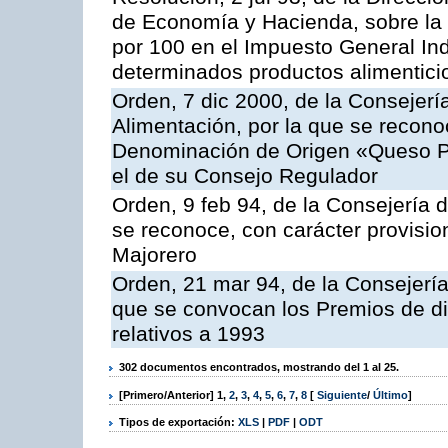
de Economía y Hacienda, sobre la a
por 100 en el Impuesto General Ind
determinados productos alimentici
Orden, 7 dic 2000, de la Consejerí
Alimentación, por la que se reconoc
Denominación de Origen «Queso P
el de su Consejo Regulador
Orden, 9 feb 94, de la Consejería d
se reconoce, con carácter provisi
Majorero
Orden, 21 mar 94, de la Consejería 
que se convocan los Premios de di
relativos a 1993
302 documentos encontrados, mostrando del 1 al 25.
[Primero/Anterior]
1
,
2
,
3
,
4
,
5
,
6
,
7
,
8
[
Siguiente
/
Último
]
Tipos de exportación:
XLS
|
PDF
|
ODT