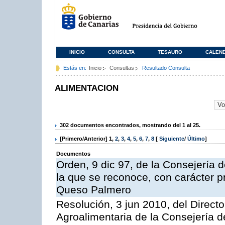
INICIO
CONSULTA
TESAURO
CALEN
Estás en:
Inicio
Consultas
Resultado Consulta
ALIMENTACION
302 documentos encontrados, mostrando del 1 al 25.
[Primero/Anterior]
1
,
2
,
3
,
4
,
5
,
6
,
7
,
8
[
Siguiente
/
Último
]
Documentos
Orden, 9 dic 97, de la Consejería d
la que se reconoce, con carácter p
Queso Palmero
Resolución, 3 jun 2010, del Directo
Agroalimentaria de la Consejería d