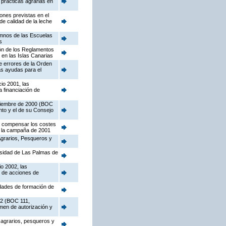
 prácticas agrarias en
ones previstas en el
e calidad de la leche
umnos de las Escuelas
s
ión de los Reglamentos
en las Islas Canarias
e errores de la Orden
as ayudas para el
io 2001, las
a financiación de
diciembre de 2000 (BOC
to y el de su Consejo
ra compensar los costes
n la campaña de 2001
Agrarios, Pesqueros y
versidad de Las Palmas de
io 2002, las
n de acciones de
idades de formación de
02 (BOC 111,
imen de autorización y
 agrarios, pesqueros y