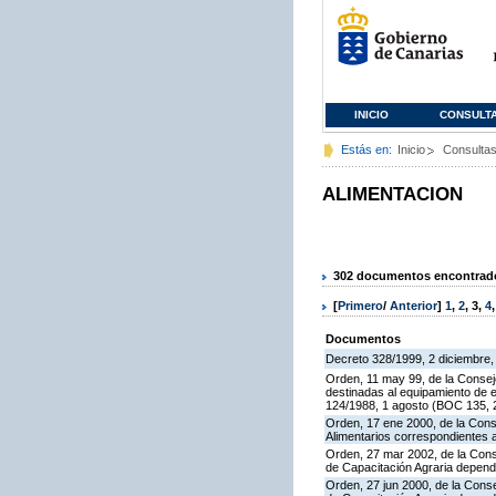
INICIO
CONSULT
Estás en:
Inicio
Consulta
ALIMENTACION
302 documentos encontrados
[
Primero
/
Anterior
]
1
,
2
,
3
,
4
Documentos
Decreto 328/1999, 2 diciembre,
Orden, 11 may 99, de la Conseje
destinadas al equipamiento de e
124/1988, 1 agosto (BOC 135, 2
Orden, 17 ene 2000, de la Cons
Alimentarios correspondientes 
Orden, 27 mar 2002, de la Cons
de Capacitación Agraria dependi
Orden, 27 jun 2000, de la Cons