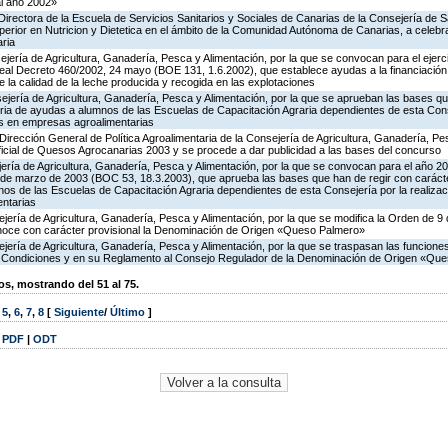
al año 2002»
Directora de la Escuela de Servicios Sanitarios y Sociales de Canarias de la Consejería de
erior en Nutricion y Dietetica en el ámbito de la Comunidad Autónoma de Canarias, a celebr
aria
jería de Agricultura, Ganadería, Pesca y Alimentación, por la que se convocan para el ejerc
eal Decreto 460/2002, 24 mayo (BOE 131, 1.6.2002), que establece ayudas a la financiació
 la calidad de la leche producida y recogida en las explotaciones
jería de Agricultura, Ganadería, Pesca y Alimentación, por la que se aprueban las bases qu
oria de ayudas a alumnos de las Escuelas de Capacitación Agraria dependientes de esta Cons
as en empresas agroalimentarias
Dirección General de Política Agroalimentaria de la Consejería de Agricultura, Ganadería, Pe
cial de Quesos Agrocanarias 2003 y se procede a dar publicidad a las bases del concurso
ería de Agricultura, Ganadería, Pesca y Alimentación, por la que se convocan para el año 2
 de marzo de 2003 (BOC 53, 18.3.2003), que aprueba las bases que han de regir con carácter
os de las Escuelas de Capacitación Agraria dependientes de esta Consejería por la realizac
entarias
jería de Agricultura, Ganadería, Pesca y Alimentación, por la que se modifica la Orden de 9
noce con carácter provisional la Denominación de Origen «Queso Palmero»
jería de Agricultura, Ganadería, Pesca y Alimentación, por la que se traspasan las funciones
Condiciones y en su Reglamento al Consejo Regulador de la Denominación de Origen «Qu
, mostrando del 51 al 75.
,
5
,
6
,
7
,
8
[
Siguiente
/
Último
]
|
PDF
|
ODT