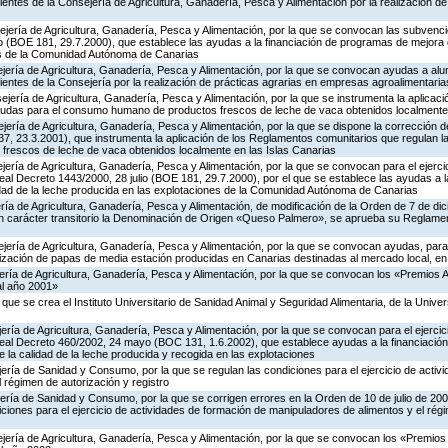
entes de la Consejería de Agricultura, Ganadería, Pesca y Alimentación por la realización de
jería de Agricultura, Ganadería, Pesca y Alimentación, por la que se convocan las subvenci
o (BOE 181, 29.7.2000), que establece las ayudas a la financiación de programas de mejora d
es de la Comunidad Autónoma de Canarias
ejería de Agricultura, Ganadería, Pesca y Alimentación, por la que se convocan ayudas a al
entes de la Consejería por la realización de prácticas agrarias en empresas agroalimentaria
jería de Agricultura, Ganadería, Pesca y Alimentación, por la que se instrumenta la aplicac
yudas para el consumo humano de productos frescos de leche de vaca obtenidos localmente 
ería de Agricultura, Ganadería, Pesca y Alimentación, por la que se dispone la corrección d
, 23.3.2001), que instrumenta la aplicación de los Reglamentos comunitarios que regulan l
rescos de leche de vaca obtenidos localmente en las Islas Canarias
jería de Agricultura, Ganadería, Pesca y Alimentación, por la que se convocan para el ejercic
al Decreto 1443/2000, 28 julio (BOE 181, 29.7.2000), por el que se establece las ayudas a l
dad de la leche producida en las explotaciones de la Comunidad Autónoma de Canarias
ería de Agricultura, Ganadería, Pesca y Alimentación, de modificación de la Orden de 7 de 
n carácter transitorio la Denominación de Origen «Queso Palmero», se aprueba su Reglamen
ejería de Agricultura, Ganadería, Pesca y Alimentación, por la que se convocan ayudas, pa
zación de papas de media estación producidas en Canarias destinadas al mercado local, e
ería de Agricultura, Ganadería, Pesca y Alimentación, por la que se convocan los «Premios 
al año 2001»
l que se crea el Instituto Universitario de Sanidad Animal y Seguridad Alimentaria, de la Uni
jería de Agricultura, Ganadería, Pesca y Alimentación, por la que se convocan para el ejercic
eal Decreto 460/2002, 24 mayo (BOC 131, 1.6.2002), que establece ayudas a la financiació
 la calidad de la leche producida y recogida en las explotaciones
jería de Sanidad y Consumo, por la que se regulan las condiciones para el ejercicio de activ
 régimen de autorización y registro
jería de Sanidad y Consumo, por la que se corrigen errores en la Orden de 10 de julio de 20
iciones para el ejercicio de actividades de formación de manipuladores de alimentos y el rég
jería de Agricultura, Ganadería, Pesca y Alimentación, por la que se convocan los «Premios