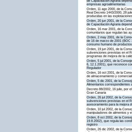
de Capacitación Agraria dependi
empresas agroalimentarias
Orden, 11 ago 2000, de la Conse
Real Decreto 1443/2000, 28 juli
producidas en las explotacion
Orden, 20 jun 2001, de la Cons
de Capacitación Agraria dependi
Orden, 16 mar 2001, de la Conse
comunitarios que regulan las a
Orden, 2 may 2001, de la Consej
de 16 de marzo de 2001 (BOC 37
consumo humano de productos f
Orden, 19 jun 2001, de la Conse
subvenciones previstas en el Re
programas de mejora de la cali
Orden, 5 jul 2001, de la Consej
6, 12.1.2001), que reconoce co
Regulador
Orden, 16 oct 2001, de la Cons
de almacenamiento y comerciali
Orden, 5 dic 2001, de la Consej
Alimentarios correspondientes 
Decreto 88/2002, 16 julio, por e
Gran Canaria
Orden, 26 jul 2002, de la Conse
subvenciones previstas en el R
asesoramiento para la mejora de
Orden, 10 jul 2002, de la Conse
manipuladores de alimentos y el
Orden, 8 oct 2002, de la Conse
19.8.2002), que regula las cond
registro
Orden, 26 dic 2002, de la Conse