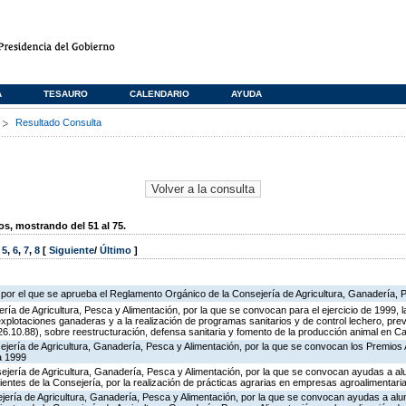
A
TESAURO
CALENDARIO
AYUDA
s
Resultado Consulta
, mostrando del 51 al 75.
,
5
,
6
,
7
,
8
[
Siguiente
/
Último
]
 por el que se aprueba el Reglamento Orgánico de la Consejería de Agricultura, Ganadería, 
ría de Agricultura, Pesca y Alimentación, por la que se convocan para el ejercicio de 1999,
xplotaciones ganaderas y a la realización de programas sanitarios y de control lechero, prev
6.10.88), sobre reestructuración, defensa sanitaria y fomento de la producción animal en C
ejería de Agricultura, Ganadería, Pesca y Alimentación, por la que se convocan los Premios
a 1999
ejería de Agricultura, Ganadería, Pesca y Alimentación, por la que se convocan ayudas a a
entes de la Consejería, por la realización de prácticas agrarias en empresas agroalimentari
ejería de Agricultura, Ganadería, Pesca y Alimentación, por la que se convocan ayudas a al