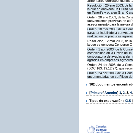
alimentarios correspondientes 
Resolución, 20 ene 2003, de la 
la que se convoca un Curso Sup
en Tenerife y otra en Gran Can
Orden, 28 ene 2003, de la Conse
subvenciones previstas en el R
asesoramiento para la mejora de
Orden, 10 mar 2003, de la Conse
carácter indefinido la convocat
realización de prácticas agrari
Resolución, 12 mar 2003, de la 
la que se convoca Concurso Ofi
Orden, 1 abr 2003, de la Consej
establecidas en la Orden de 10
convocatoria de ayudas a alumn
agrarias en empresas agroalim
Orden, 24 abr 2003, de la Conse
(BOC 163, 19.12.97), que reco
Orden, 24 abr 2003, de la Conse
encomendadas en su Pliego de 
302 documentos encontrados
[
Primero
/
Anterior
]
1
,
2
,
3
,
4
Tipos de exportación:
XLS