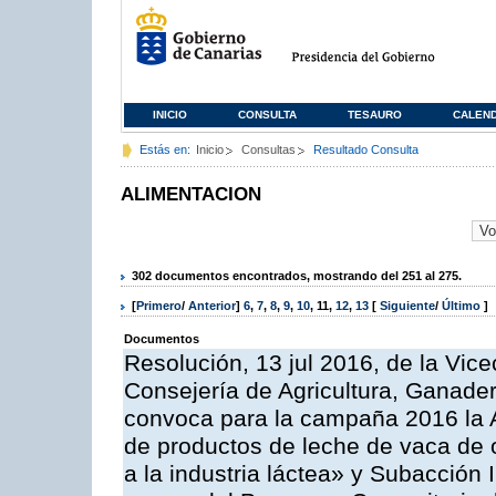
INICIO
CONSULTA
TESAURO
CALEN
Estás en:
Inicio
Consultas
Resultado Consulta
ALIMENTACION
302 documentos encontrados, mostrando del 251 al 275.
[
Primero
/
Anterior
]
6
,
7
,
8
,
9
,
10
,
11
,
12
,
13
[
Siguiente
/
Último
]
Documentos
Resolución, 13 jul 2016, de la Vice
Consejería de Agricultura, Ganader
convoca para la campaña 2016 la 
de productos de leche de vaca de o
a la industria láctea» y Subacción 