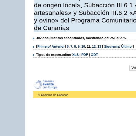
de origen local», Subacción III.6.1
artesanales» y Subacción III.6.2 «
y ovino» del Programa Comunitario
de Canarias
302 documentos encontrados, mostrando del 251 al 275.
[
Primero
/
Anterior
]
6
,
7
,
8
,
9
,
10
,
11
,
12
,
13
[
Siguiente
/
Último
]
Tipos de exportación:
XLS
|
PDF
|
ODT
© Gobierno de Canarias