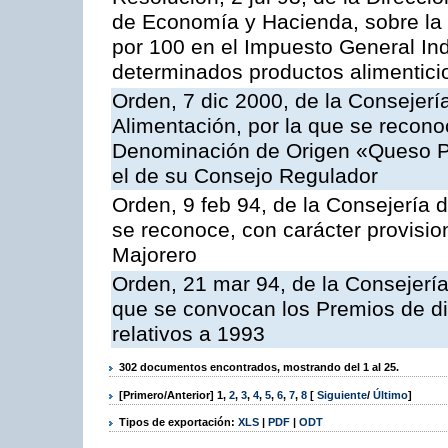
de Economía y Hacienda, sobre la a
por 100 en el Impuesto General Ind
determinados productos alimentici
Orden, 7 dic 2000, de la Consejerí
Alimentación, por la que se reconoc
Denominación de Origen «Queso P
el de su Consejo Regulador
Orden, 9 feb 94, de la Consejería d
se reconoce, con carácter provisi
Majorero
Orden, 21 mar 94, de la Consejería 
que se convocan los Premios de di
relativos a 1993
302 documentos encontrados, mostrando del 1 al 25.
[Primero/Anterior]
1
,
2
,
3
,
4
,
5
,
6
,
7
,
8
[
Siguiente
/
Último
]
Tipos de exportación:
XLS
|
PDF
|
ODT