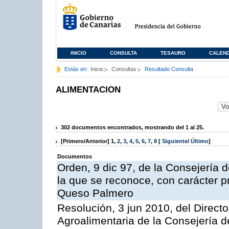
INICIO
CONSULTA
TESAURO
CALEN
Estás en:
Inicio
Consultas
Resultado Consulta
ALIMENTACION
302 documentos encontrados, mostrando del 1 al 25.
[Primero/Anterior]
1
,
2
,
3
,
4
,
5
,
6
,
7
,
8
[
Siguiente
/
Último
]
Documentos
Orden, 9 dic 97, de la Consejería d
la que se reconoce, con carácter p
Queso Palmero
Resolución, 3 jun 2010, del Directo
Agroalimentaria de la Consejería d