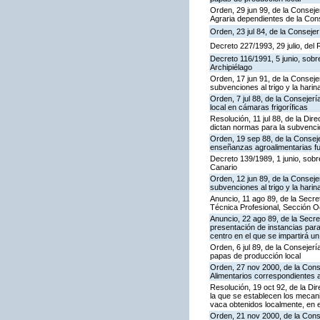
Orden, 29 jun 99, de la Consej
Agraria dependientes de la Cons
Orden, 23 jul 84, de la Conseje
Decreto 227/1993, 29 julio, del
Decreto 116/1991, 5 junio, sobre
Archipiélago
Orden, 17 jun 91, de la Conseje
subvenciones al trigo y la hari
Orden, 7 jul 88, de la Consejer
local en cámaras frigoríficas
Resolución, 11 jul 88, de la Di
dictan normas para la subvenció
Orden, 19 sep 88, de la Consej
enseñanzas agroalimentarias fu
Decreto 139/1989, 1 junio, sobre
Canario
Orden, 12 jun 89, de la Conseje
subvenciones al trigo y la harin
Anuncio, 11 ago 89, de la Secr
Técnica Profesional, Sección O
Anuncio, 22 ago 89, de la Secre
presentación de instancias para
centro en el que se impartirá u
Orden, 6 jul 89, de la Consejer
papas de producción local
Orden, 27 nov 2000, de la Cons
Alimentarios correspondientes 
Resolución, 19 oct 92, de la Di
la que se establecen los mecan
vaca obtenidos localmente, en 
Orden, 21 nov 2000, de la Cons