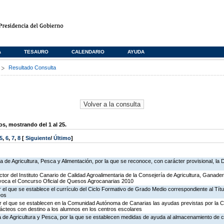
A
TESAURO
CALENDARIO
AYUDA
s
Resultado Consulta
, mostrando del 1 al 25.
5
,
6
,
7
,
8
[
Siguiente
/
Último
]
ía de Agricultura, Pesca y Alimentación, por la que se reconoce, con carácter provisional, l
ctor del Instituto Canario de Calidad Agroalimentaria de la Consejería de Agricultura, Ganade
nvoca el Concurso Oficial de Quesos Agrocanarias 2010
 el que se establece el currículo del Ciclo Formativo de Grado Medio correspondiente al Tít
eos
r el que se establecen en la Comunidad Autónoma de Canarias las ayudas previstas por la
ácteos con destino a los alumnos en los centros escolares
ía de Agricultura y Pesca, por la que se establecen medidas de ayuda al almacenamiento de c