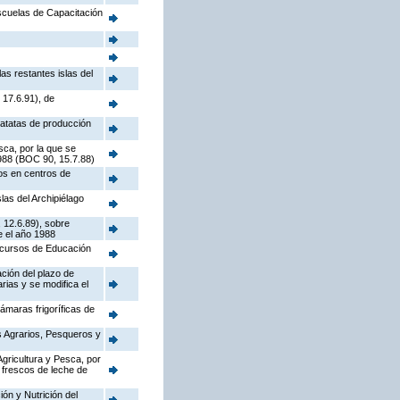
Escuelas de Capacitación
as restantes islas del
 17.6.91), de
patatas de producción
sca, por la que se
1988 (BOC 90, 15.7.88)
os en centros de
las del Archipiélago
 12.6.89), sobre
e el año 1988
e cursos de Educación
ación del plazo de
rias y se modifica el
ámaras frigoríficas de
s Agrarios, Pesqueros y
Agricultura y Pesca, por
 frescos de leche de
ón y Nutrición del