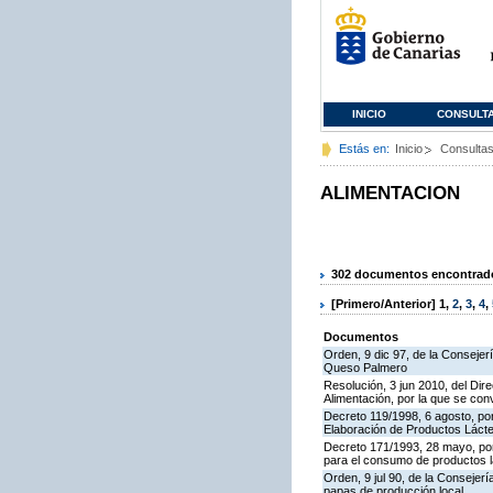
INICIO
CONSULT
Estás en:
Inicio
Consulta
ALIMENTACION
302 documentos encontrados
[Primero/Anterior]
1
,
2
,
3
,
4
,
Documentos
Orden, 9 dic 97, de la Consejer
Queso Palmero
Resolución, 3 jun 2010, del Dire
Alimentación, por la que se co
Decreto 119/1998, 6 agosto, por
Elaboración de Productos Láct
Decreto 171/1993, 28 mayo, po
para el consumo de productos l
Orden, 9 jul 90, de la Consejer
papas de producción local