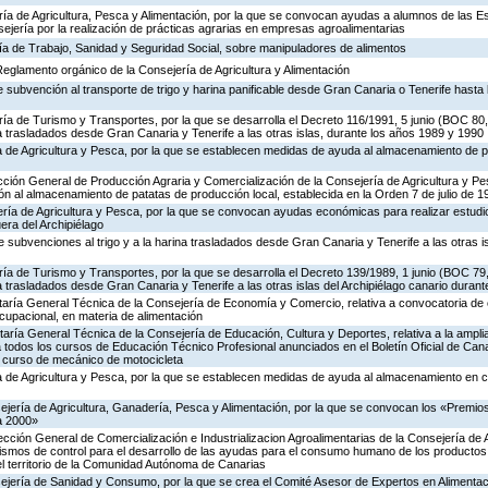
ería de Agricultura, Pesca y Alimentación, por la que se convocan ayudas a alumnos de las 
ejería por la realización de prácticas agrarias en empresas agroalimentarias
ría de Trabajo, Sanidad y Seguridad Social, sobre manipuladores de alimentos
 Reglamento orgánico de la Consejería de Agricultura y Alimentación
 subvención al transporte de trigo y harina panificable desde Gran Canaria o Tenerife hasta l
ría de Turismo y Transportes, por la que se desarrolla el Decreto 116/1991, 5 junio (BOC 80,
na trasladados desde Gran Canaria y Tenerife a las otras islas, durante los años 1989 y 1990
ía de Agricultura y Pesca, por la que se establecen medidas de ayuda al almacenamiento de 
rección General de Producción Agraria y Comercialización de la Consejería de Agricultura y Pe
n al almacenamiento de patatas de producción local, establecida en la Orden 7 de julio de 
ería de Agricultura y Pesca, por la que se convocan ayudas económicas para realizar estudi
era del Archipiélago
 subvenciones al trigo y a la harina trasladados desde Gran Canaria y Tenerife a las otras is
ría de Turismo y Transportes, por la que se desarrolla el Decreto 139/1989, 1 junio (BOC 79,
a trasladados desde Gran Canaria y Tenerife a las otras islas del Archipiélago canario durant
etaría General Técnica de la Consejería de Economía y Comercio, relativa a convocatoria d
cupacional, en materia de alimentación
taría General Técnica de la Consejería de Educación, Cultura y Deportes, relativa a la ampli
 todos los cursos de Educación Técnico Profesional anunciados en el Boletín Oficial de Cana
n curso de mecánico de motocicleta
ía de Agricultura y Pesca, por la que se establecen medidas de ayuda al almacenamiento en c
ejería de Agricultura, Ganadería, Pesca y Alimentación, por la que se convocan los «Premio
a 2000»
rección General de Comercialización e Industrializacion Agroalimentarias de la Consejería de 
ismos de control para el desarrollo de las ayudas para el consumo humano de los productos
el territorio de la Comunidad Autónoma de Canarias
ejería de Sanidad y Consumo, por la que se crea el Comité Asesor de Expertos en Alimentaci