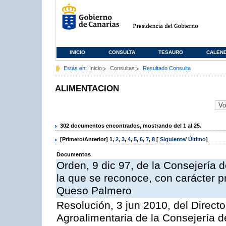
INICIO
CONSULTA
TESAURO
CALEN
Estás en:
Inicio
Consultas
Resultado Consulta
ALIMENTACION
302 documentos encontrados, mostrando del 1 al 25.
[Primero/Anterior]
1
,
2
,
3
,
4
,
5
,
6
,
7
,
8
[
Siguiente
/
Último
]
Documentos
Orden, 9 dic 97, de la Consejería d
la que se reconoce, con carácter p
Queso Palmero
Resolución, 3 jun 2010, del Directo
Agroalimentaria de la Consejería d