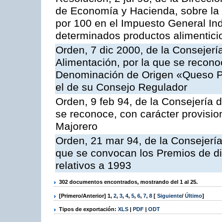
de Economía y Hacienda, sobre la a
por 100 en el Impuesto General Ind
determinados productos alimentici
Orden, 7 dic 2000, de la Consejerí
Alimentación, por la que se reconoc
Denominación de Origen «Queso P
el de su Consejo Regulador
Orden, 9 feb 94, de la Consejería d
se reconoce, con carácter provisi
Majorero
Orden, 21 mar 94, de la Consejería 
que se convocan los Premios de di
relativos a 1993
302 documentos encontrados, mostrando del 1 al 25.
[Primero/Anterior]
1
,
2
,
3
,
4
,
5
,
6
,
7
,
8
[
Siguiente
/
Último
]
Tipos de exportación:
XLS
|
PDF
|
ODT