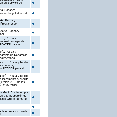
ón del servicio de
ría, Pesca y
onsejos Reguladores de
ería, Pesca y
l Programa de
nadería, Pesca y
ias»
ería, Pesca y
que realiza segunda
s FEADER para el
ería, Pesca y
Programa de Desarrollo
oalimentaria
nadería, Pesca y Medio
ue convoca,
rias FEADER para el
nadería, Pesca y Medio
e incrementa el crédito
jercicio 2010 de las
ón 2007-2013,
 y Medio Ambiente, por
os a la incubación de
diante Orden de 25 de
ble en relación con la
io