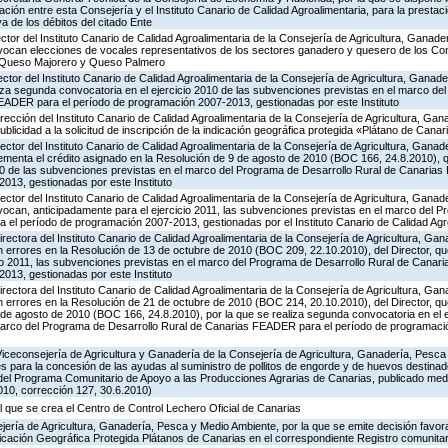
ión entre esta Consejería y el Instituto Canario de Calidad Agroalimentaria, para la prestaci
va de los débitos del citado Ente
ector del Instituto Canario de Calidad Agroalimentaria de la Consejería de Agricultura, Ganade
nvocan elecciones de vocales representativos de los sectores ganadero y quesero de los C
 Queso Majorero y Queso Palmero
ector del Instituto Canario de Calidad Agroalimentaria de la Consejería de Agricultura, Ganad
liza segunda convocatoria en el ejercicio 2010 de las subvenciones previstas en el marco de
EADER para el período de programación 2007-2013, gestionadas por este Instituto
irección del Instituto Canario de Calidad Agroalimentaria de la Consejería de Agricultura, Ga
ublicidad a la solicitud de inscripción de la indicación geográfica protegida «Plátano de Canar
ector del Instituto Canario de Calidad Agroalimentaria de la Consejería de Agricultura, Ganad
rementa el crédito asignado en la Resolución de 9 de agosto de 2010 (BOC 166, 24.8.2010), 
010 de las subvenciones previstas en el marco del Programa de Desarrollo Rural de Canaria
013, gestionadas por este Instituto
ector del Instituto Canario de Calidad Agroalimentaria de la Consejería de Agricultura, Ganad
vocan, anticipadamente para el ejercicio 2011, las subvenciones previstas en el marco del 
el período de programación 2007-2013, gestionadas por el Instituto Canario de Calidad Agr
irectora del Instituto Canario de Calidad Agroalimentaria de la Consejería de Agricultura, Ga
n errores en la Resolución de 13 de octubre de 2010 (BOC 209, 22.10.2010), del Director, q
cio 2011, las subvenciones previstas en el marco del Programa de Desarrollo Rural de Cana
013, gestionadas por este Instituto
irectora del Instituto Canario de Calidad Agroalimentaria de la Consejería de Agricultura, Ga
n errores en la Resolución de 21 de octubre de 2010 (BOC 214, 20.10.2010), del Director, qu
de agosto de 2010 (BOC 166, 24.8.2010), por la que se realiza segunda convocatoria en el e
marco del Programa de Desarrollo Rural de Canarias FEADER para el período de programaci
Viceconsejería de Agricultura y Ganadería de la Consejería de Agricultura, Ganadería, Pesca
s para la concesión de las ayudas al suministro de pollitos de engorde y de huevos destinad
.8 del Programa Comunitario de Apoyo a las Producciones Agrarias de Canarias, publicado me
10, corrección 127, 30.6.2010)
l que se crea el Centro de Control Lechero Oficial de Canarias
jería de Agricultura, Ganadería, Pesca y Medio Ambiente, por la que se emite decisión favora
Indicación Geográfica Protegida Plátanos de Canarias en el correspondiente Registro comunitar