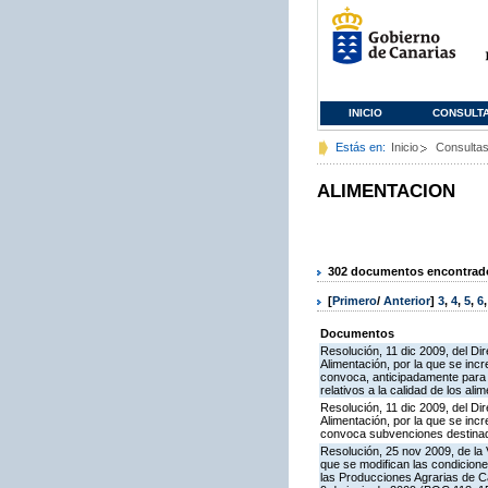
INICIO
CONSULT
Estás en:
Inicio
Consulta
ALIMENTACION
302 documentos encontrados
[
Primero
/
Anterior
]
3
,
4
,
5
,
6
Documentos
Resolución, 11 dic 2009, del Dir
Alimentación, por la que se inc
convoca, anticipadamente para e
relativos a la calidad de los ali
Resolución, 11 dic 2009, del Dir
Alimentación, por la que se inc
convoca subvenciones destinadas
Resolución, 25 nov 2009, de la 
que se modifican las condicion
las Producciones Agrarias de 