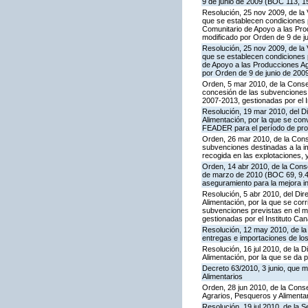
9 de junio de 2009 (BOC 113, 1
Resolución, 25 nov 2009, de la 
que se establecen condiciones p
Comunitario de Apoyo a las Pr
modificado por Orden de 9 de j
Resolución, 25 nov 2009, de la 
que se establecen condiciones p
de Apoyo a las Producciones A
por Orden de 9 de junio de 200
Orden, 5 mar 2010, de la Consej
concesión de las subvenciones
2007-2013, gestionadas por el I
Resolución, 19 mar 2010, del Di
Alimentación, por la que se con
FEADER para el período de prog
Orden, 26 mar 2010, de la Conse
subvenciones destinadas a la im
recogida en las explotaciones, y
Orden, 14 abr 2010, de la Conse
de marzo de 2010 (BOC 69, 9.4.
aseguramiento para la mejora int
Resolución, 5 abr 2010, del Dire
Alimentación, por la que se cor
subvenciones previstas en el 
gestionadas por el Instituto Can
Resolución, 12 may 2010, de la 
entregas e importaciones de los
Resolución, 16 jul 2010, de la D
Alimentación, por la que se da 
Decreto 63/2010, 3 junio, que m
Alimentarios
Orden, 28 jun 2010, de la Conse
Agrarios, Pesqueros y Alimenta
Resolución, 19 jul 2010, de la 