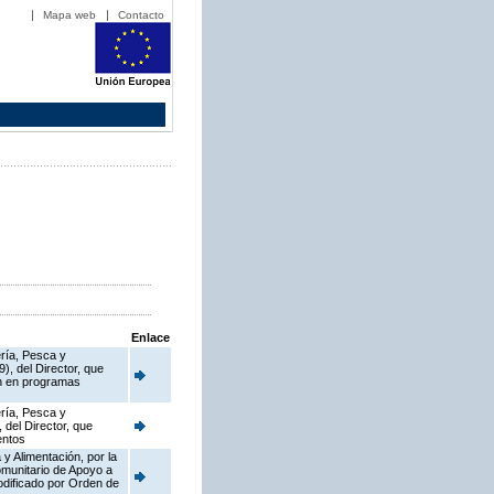
Mapa web
Contacto
Enlace
ería, Pesca y
), del Director, que
en en programas
ería, Pesca y
 del Director, que
entos
y Alimentación, por la
munitario de Apoyo a
dificado por Orden de