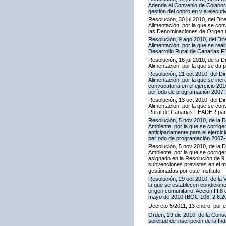
Adenda al Convenio de Colaborac
gestión del cobro en vía ejecuti
Resolución, 30 jul 2010, del Dir
Alimentación, por la que se co
las Denominaciones de Origen
Resolución, 9 ago 2010, del Dir
Alimentación, por la que se rea
Desarrollo Rural de Canarias F
Resolución, 16 jul 2010, de la D
Alimentación, por la que se da p
Resolución, 21 oct 2010, del Dir
Alimentación, por la que se inc
convocatoria en el ejercicio 2
período de programación 2007-2
Resolución, 13 oct 2010, del Dir
Alimentación, por la que se con
Rural de Canarias FEADER para 
Resolución, 5 nov 2010, de la D
Ambiente, por la que se corrige
anticipadamente para el ejerci
período de programación 2007-2
Resolución, 5 nov 2010, de la D
Ambiente, por la que se corrige
asignado en la Resolución de 9 
subvenciones previstas en el 
gestionadas por este Instituto
Resolución, 29 oct 2010, de la 
la que se establecen condicione
origen comunitario, Acción III
mayo de 2010 (BOC 106, 2.6.20
Decreto 5/2011, 13 enero, por e
Orden, 29 dic 2010, de la Conse
solicitud de inscripción de la 