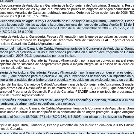
5.6.2009)
Viceconsejería de Agricultura y Ganadería de la Consejería de Agricultura, Ganadería, Pesca 
ara la concesión de las ayudas al suministro de pollitos de engorde de origen comunitario, A
oducciones Agrarias de Canarias, publicado mediante Orden de 10 de noviembre de 2006 (B
unio de 2009 (BOC 113, 15.6.2009)
Viceconsejería de Agricultura y Ganadería de la Consejería de Agricultura, Ganadería, Pesca 
ara la concesión de las ayudas a la producción local de huevos de gallina, Acción III.12 de
grarias de Canarias, publicado mediante Orden de 10 de noviembre de 2006 (BOC 225, 20.11
9 (BOC 113, 15.6.2009)
ería de Agricultura, Ganadería, Pesca y Alimentación, por la que se aprueban las bases reg
 previstas en el marco del Programa de Desarrollo Rural de Canarias FEADER para el perí
nstituto Canario de Calidad Agroalimentaria
rector del Instituto Canario de Calidad Agroalimentaria de la Consejería de Agricultura, Gana
vocan para el ejercicio 2010 las subvenciones previstas en el marco del Programa de Desarr
ramación 2007-2013, gestionadas por este Instituto
jería de Agricultura, Ganadería, Pesca y Alimentación, por la que se convocan para el ejerci
plantación de sistemas de aseguramiento para la mejora integral de la calidad de la leche c
 su certificación externa
jería de Agricultura, Ganadería, Pesca y Alimentación, por la que se corrigen errores detec
2010), que convoca para el ejercicio 2010, las subvenciones destinadas a la implantación 
egral de la calidad de la leche cruda producida y recogida en las explotaciones, y su certifi
ctor del Instituto Canario de Calidad Agroalimentaria de la Consejería de Agricultura, Ganade
rigen errores en la Resolución de 19 de marzo de 2010 (BOC 63, 30.3.2010), que convoca par
marco del Programa de Desarrollo Rural de Canarias FEADER para el período de programaci
ario de Calidad Agroalimentaria
Dirección General de Tributos de la Consejería de Economía y Hacienda, relativa a la exenc
 artículos de alimentación específicos para celíacos
irección del Instituto Canario de Calidad Agroalimentaria de la Consejería de Agricultura, Ga
publicidad a la solicitud de inscripción de la denominación de origen protegida «Papas Antigu
odifica el Decreto 86/2006, 27 junio (BOC 130, 6.7.2006), por el que se instituyen los Premi
jería de Agricultura, Ganadería, Pesca y Alimentación, por la que se convoca la XXIV Edició
rios de Canarias
Secretaría General Técnica de la Consejería de Economía y Hacienda, por la que se dispone la