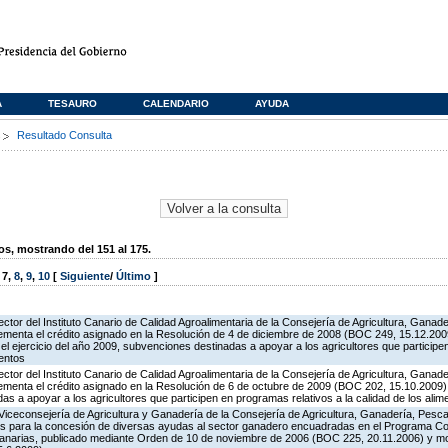
A
TESAURO
CALENDARIO
AYUDA
s
Resultado Consulta
, mostrando del 151 al 175.
,
7
,
8
,
9
,
10
[
Siguiente
/
Último
]
ector del Instituto Canario de Calidad Agroalimentaria de la Consejería de Agricultura, Ganad
rementa el crédito asignado en la Resolución de 4 de diciembre de 2008 (BOC 249, 15.12.2009
l ejercicio del año 2009, subvenciones destinadas a apoyar a los agricultores que particip
mentos
ector del Instituto Canario de Calidad Agroalimentaria de la Consejería de Agricultura, Ganad
rementa el crédito asignado en la Resolución de 6 de octubre de 2009 (BOC 202, 15.10.2009),
 a apoyar a los agricultores que participen en programas relativos a la calidad de los alim
Viceconsejería de Agricultura y Ganadería de la Consejería de Agricultura, Ganadería, Pesca 
es para la concesión de diversas ayudas al sector ganadero encuadradas en el Programa Co
Canarias, publicado mediante Orden de 10 de noviembre de 2006 (BOC 225, 20.11.2006) y mo