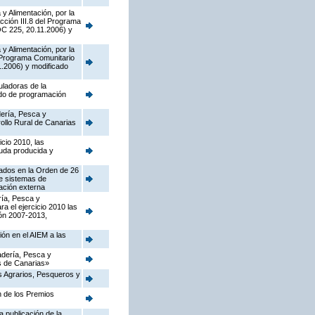
y Alimentación, por la
cción III.8 del Programa
OC 225, 20.11.2006) y
y Alimentación, por la
l Programa Comunitario
.2006) y modificado
uladoras de la
odo de programación
dería, Pesca y
ollo Rural de Canarias
cio 2010, las
ruda producida y
tados en la Orden de 26
de sistemas de
cación externa
ría, Pesca y
a el ejercicio 2010 las
ón 2007-2013,
ión en el AIEM a las
nadería, Pesca y
as de Canarias»
os Agrarios, Pesqueros y
n de los Premios
 publicación de la