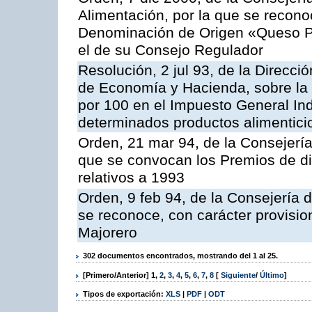
Alimentación, por la que se reconoc
Denominación de Origen «Queso P
el de su Consejo Regulador
Resolución, 2 jul 93, de la Direcci
de Economía y Hacienda, sobre la a
por 100 en el Impuesto General Ind
determinados productos alimentici
Orden, 21 mar 94, de la Consejería 
que se convocan los Premios de di
relativos a 1993
Orden, 9 feb 94, de la Consejería d
se reconoce, con carácter provisi
Majorero
302 documentos encontrados, mostrando del 1 al 25.
[Primero/Anterior]
1
,
2
,
3
,
4
,
5
,
6
,
7
,
8
[
Siguiente
/
Último
]
Tipos de exportación:
XLS
|
PDF
|
ODT