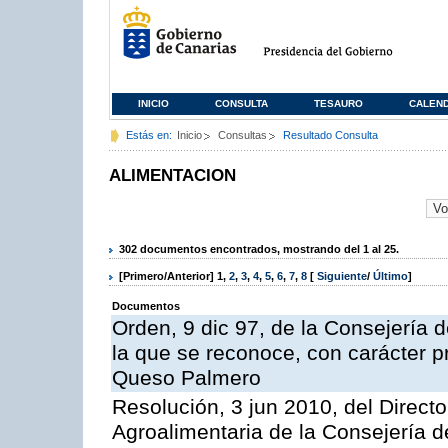
INICIO
CONSULTA
TESAURO
CALEN
Estás en:
Inicio
Consultas
Resultado Consulta
ALIMENTACION
302 documentos encontrados, mostrando del 1 al 25.
[Primero/Anterior]
1
,
2
,
3
,
4
,
5
,
6
,
7
,
8
[
Siguiente
/
Último
]
Documentos
Orden, 9 dic 97, de la Consejería d
la que se reconoce, con carácter p
Queso Palmero
Resolución, 3 jun 2010, del Directo
Agroalimentaria de la Consejería d