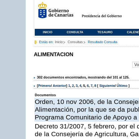
INICIO
CONSULTA
TESAURO
CALEN
Estás en:
Inicio
Consultas
Resultado Consulta
ALIMENTACION
302 documentos encontrados, mostrando del 101 al 125.
[
Primero
/
Anterior
]
1
,
2
,
3
,
4
,
5
,
6
,
7
,
8
[
Siguiente
/
Último
]
Documentos
Orden, 10 nov 2006, de la Consejer
Alimentación, por la que se da publ
Programa Comunitario de Apoyo a 
Decreto 31/2007, 5 febrero, por e
de la Consejería de Agricultura, G