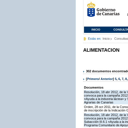
INICIO
CONSULT
Estás en:
Inicio
Consulta
ALIMENTACION
302 documentos encontrados
[
Primero
/
Anterior
]
5
,
6
,
7
,
8
Documentos
Resolución, 18 abr 2012, de la 
convoca para la campaña 2012 l
«Ayuda a la industria láctea» 
Agrarias de Canarias
Orden, 28 oct 2011, de la Conse
de inscripción de la Indicación
Resolución, 18 abr 2012, de la 
convoca para la campaña 2012 l
Subacción III.6.1 «Ayuda a la i
Programa Comunitario de Apoyo