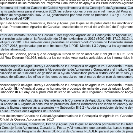
supuestarias de las medidas del Programa Comunitario de Apoyo a las Producciones Agrari
Directora del Instituto Canario de Calidad Agroalimentaria de la Consejería de Agricultura, G
 anticipadamente para el ejercicio 2013, las subvenciones previstas en el marco del Program
íodo de programación 2007-2013, gestionadas por este Instituto (medidas 1.3.3 y 1.3.2 del 
la y forestal del PDR).
jería de Agricultura, Ganadería, Pesca y Aguas, por la que se da publicidad a las modificaci
 las Producciones Agrarias de Canarias, establecido en virtud del artículo 9 del Reglament
06
ector del Instituto Canario de Calidad e Investigación Agraria de la Consejería de Agricultur
a el crédito asignado en la Resolución de 27 de noviembre de 2012 (BOC 245, 17.12.2012), d
el ejercicio 2013, las subvenciones previstas en el marco del Programa de Desarrollo Rur
 2007-2013, gestionadas por este Instituto (Eje 1 PDR, Medida 1.3.2 Apoyo a los agricultore
 de los alimentos).
ejería de Sanidad, por la que se deroga la Orden de 22 de marzo de 1999 (BOC 80, 21.6.99),
 del Real Decreto 49/1993, relativo a los controles veterinarios aplicables a los intercambios 
Viceconsejería de Agricultura y Ganadería de la Consejería de Agricultura, Ganadería, Pesca
enda de gestión suscrito entre la Viceconsejería de Agricultura y Ganadería y el Instituto Ca
alización de las funciones de gestión de la ayuda comunitaria para la distribución de frutas y h
uctos del plátano a los niños en los centros escolares, en el marco de un plan de consumo d
Viceconsejería de Agricultura y Ganadería de la Consejería de Agricultura, Ganadería, Pesca
a Acción III.4 «Ayuda al consumo humano de productos de leche de vaca de origen local», S
y Subacción III.4.2 «Ayuda al productor de leche de vaca», del Programa Comunitario de Apoy
Viceconsejería de Agricultura y Ganadería de la Consejería de Agricultura, Ganadería, Pesca
a Acción III.6 «Ayuda al consumo de productos lácteos elaborados con leche de cabra y ovej
ndustria láctea y queserías artesanales» y Subacción III.6.2 «Ayuda al productor de leche de 
 a las Producciones Agrarias de Canarias
ctor del Instituto Canario de Calidad Agroalimentaria de la Consejería de Agricultura, Ganade
 Oficial de Quesos Agrocanarias 2013
jería de Agricultura, Ganadería, Pesca y Aguas, por la que se modifica parcialmente la Ord
a Consejería de Agricultura, Ganadería, Pesca y Alimentación, que aprueba las bases regula
 en el marco del Programa de Desarrollo Rural de Canarias FEADER, para el período de pro