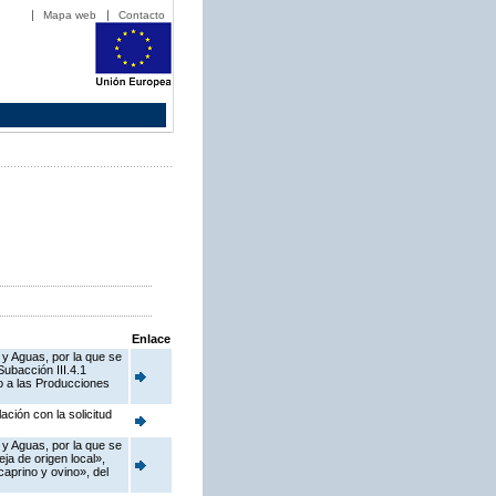
Mapa web
Contacto
Enlace
 y Aguas, por la que se
ubacción III.4.1
o a las Producciones
ción con la solicitud
 y Aguas, por la que se
a de origen local»,
caprino y ovino», del