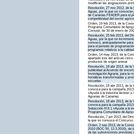
modifican las asignaciones pre
Resolución, 27 nov 2012, de la 
Aguas, por la que se convocan,
de Canarias FEADER para el per
competitividad del sector agríco
Orden, 19 feb 2013, de la Conse
Programa Comunitario de Apoyo a
Consejo, de 30 de enero de 20
Resolución, 25 feb 2013, del Dir
Aguas, por la que se increment
convocó, anticipadamente para 
para el periodo de programación
programas relativos a la calidad
Orden, 14 may 2013, de la Cons
apartado tres del artículo cinco
productos de origen animal
Resolución, 18 abr 2013, de la 
publicidad al Acuerdo de encomi
Investigación Agraria, para la re
hortalizas transformadas y prod
escuelas
Resolución, 18 abr 2013, de la 
convoca para la campaña 2013 l
«Ayuda a la industria láctea» 
Agrarias de Canarias
Resolución, 18 abr 2013, de la 
convoca para la campaña 2013 l
Subacción III.6.1 «Ayuda a la i
Programa Comunitario de Apoyo
Resolución, 7 jun 2013, del Dire
la que se convoca el Concurso
Orden, 2 sep 2013, de la Conse
2010 (BOC 50, 12.3.2010), de l
de las subvenciones previstas