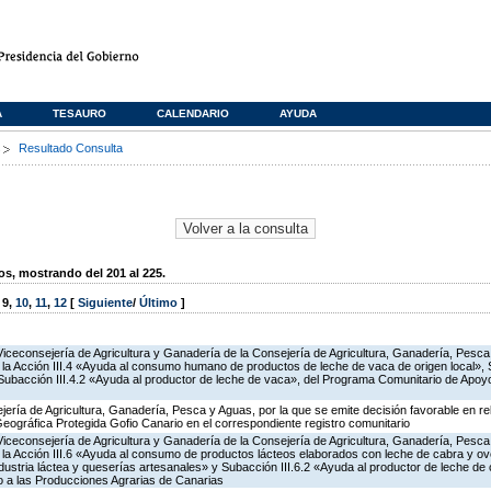
A
TESAURO
CALENDARIO
AYUDA
s
Resultado Consulta
, mostrando del 201 al 225.
,
9
,
10
,
11
,
12
[
Siguiente
/
Último
]
Viceconsejería de Agricultura y Ganadería de la Consejería de Agricultura, Ganadería, Pesca
a Acción III.4 «Ayuda al consumo humano de productos de leche de vaca de origen local», S
y Subacción III.4.2 «Ayuda al productor de leche de vaca», del Programa Comunitario de Apoy
jería de Agricultura, Ganadería, Pesca y Aguas, por la que se emite decisión favorable en rela
 Geográfica Protegida Gofio Canario en el correspondiente registro comunitario
Viceconsejería de Agricultura y Ganadería de la Consejería de Agricultura, Ganadería, Pesca
a Acción III.6 «Ayuda al consumo de productos lácteos elaborados con leche de cabra y ovej
ndustria láctea y queserías artesanales» y Subacción III.6.2 «Ayuda al productor de leche de 
 a las Producciones Agrarias de Canarias