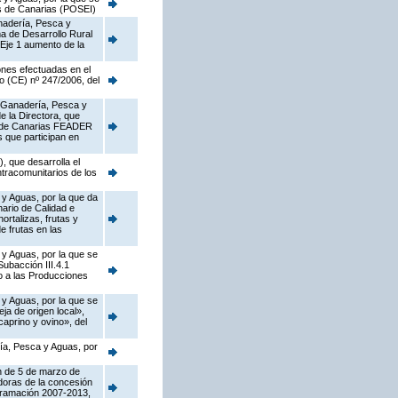
as de Canarias (POSEI)
anadería, Pesca y
a de Desarrollo Rural
Eje 1 aumento de la
ones efectuadas en el
o (CE) nº 247/2006, del
a, Ganadería, Pesca y
e la Directora, que
al de Canarias FEADER
s que participan en
 que desarrolla el
intracomunitarios de los
 y Aguas, por la que da
nario de Calidad e
ortalizas, frutas y
e frutas en las
 y Aguas, por la que se
ubacción III.4.1
o a las Producciones
 y Aguas, por la que se
a de origen local»,
caprino y ovino», del
ría, Pesca y Aguas, por
en de 5 de marzo de
doras de la concesión
gramación 2007-2013,