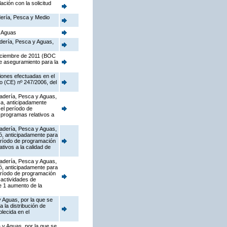
ción con la solicitud
adería, Pesca y Medio
y Aguas
nadería, Pesca y Aguas,
diciembre de 2011 (BOC
de aseguramiento para la
iones efectuadas en el
o (CE) nº 247/2006, del
anadería, Pesca y Aguas,
ca, anticipadamente
el período de
 programas relativos a
anadería, Pesca y Aguas,
ó, anticipadamente para
eríodo de programación
tivos a la calidad de
anadería, Pesca y Aguas,
ó, anticipadamente para
eríodo de programación
 actividades de
e 1 aumento de la
y Aguas, por la que se
 la distribución de
lecida en el
 y Aguas, por la que se