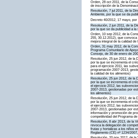
Orden, 28 oct 2011, de la Conse
de inscripción de la Denominaci
Resolución, 7 jul 2011, de la Di
Ambiente, por la que se da publi
Decreto 40/2012, 17 mayo, por 
Resolución, 2 jun 2011, de la D
por la que se da publicidad a la
Orden, 10 sep 2012, de la Cons
255, 30.12.2012), que convoca 
mejora integral de la calidad de
Orden, 31 may 2012, de la Conse
Programa Comunitario de Apoyo a
Consejo, de 30 de enero de 20
Resolución, 25 jun 2012, de la 
por la que se incrementa el cr
para el ejercicio 2011, las su
programación 2007-2013, gestion
la calidad de los alimentos)
Resolución, 25 jun 2012, de la 
por la que se incrementa el cr
el ejercicio 2012, las subvenc
2007-2013, gestionadas por este
los alimentos)
Resolución, 25 jun 2012, de la 
por la que se incrementa el cr
el ejercicio 2012, las subvenc
2007-2013, gestionadas por este
información y promoción de prod
competitividad del Programa de
Resolución, 8 abr 2013, de la V
revoca la delegación de compete
frutas y hortalizas a los niños
Reglamento (CE) nº 1234/2007,
Resolución, 20 nov 2012, de la 