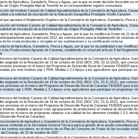
jería de Agricultura, Ganadería, Pesca y Aguas, por la que se emite decisión favorable en rela
ón de Origen Protegida Miel de Tenerife en el correspondiente registro comunitario
rección del Instituto Canario de Calidad Agroalimentaria de la Consejería de Agricultura, Gan
cidad a la solicitud de inscripción de la Indicación Geográfica Protegida «Gofio Canario»
el que aprueba el Reglamento Orgánico de la Consejería de Agricultura, Ganadería, Pesca 
irección del Instituto Canario de Calidad Agroalimentaria de la Consejería de Agricultura, Ga
 solicitud de inscripción de la Denominación de Origen Protegida «Miel de Tenerife»
ejería de Agricultura, Ganadería, Pesca y Aguas, por la que se modifica la Orden de 21 de 
anticipadamente para el ejercicio 2012, las subvenciones para la implantación de sistemas 
 la leche cruda producida y recogida en las explotaciones y su certificación externa
jería de Agricultura, Ganadería, Pesca y Aguas, por la que se da publicidad a las modificac
 las Producciones Agrarias de Canarias, establecido en virtud del artículo 9 del Reglament
06
Directora del Instituto Canario de Calidad Agroalimentaria de la Consejería de Agricultura, G
édito asignado en la Resolución de 13 de octubre de 2010 (BOC 209, 22.10.2010), que convo
bvenciones previstas en el marco del Programa de Desarrollo Rural de Canarias FEADER para 
adas por este Instituto (eje 1 PDR, Medida 1.3.2 Apoyo a los agricultores que participan en
Directora del Instituto Canario de Calidad Agroalimentaria de la Consejería de Agricultura, G
édito asignado en la Resolución de 18 de octubre de 2011 (BOC 231, 23.11.2011), que convoc
iones previstas en el marco del Programa de Desarrollo Rural de Canarias FEADER para el p
 Instituto (eje 1 PDR, Medida 1.3.2 Apoyo a los agricultores que participan en programas rela
Directora del Instituto Canario de Calidad Agroalimentaria de la Consejería de Agricultura, G
édito asignado en la Resolución de 18 de octubre de 2011 (BOC 231, 23.11.2011), que convoc
iones previstas en el marco del Programa de Desarrollo Rural de Canarias FEADER para el p
 Instituto, dirigidas a apoyar a las agrupaciones de productores en materia de desarrollo de
uctos en el marco de programas relativos a la calidad de los alimentos (medida 1.3.3, del ej
 Desarrollo Rural de Canarias)
iceconsejería de Agricultura y Ganadería de la Consejería de Agricultura, Ganadería, Pesca 
ncia conferida en la Secretaria General Técnica para la gestión de la ayuda comunitaria para
 en los centros escolares, en el marco de un Plan de Consumo de Frutas en las escuelas estab
 del Consejo, de 22 de octubre de 2007
Viceconsejería de Agricultura y Ganadería de la Consejería de Agricultura, Ganadería, Pesca