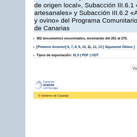
de origen local», Subacción III.6.1
artesanales» y Subacción III.6.2 «
y ovino» del Programa Comunitario
de Canarias
302 documentos encontrados, mostrando del 251 al 275.
[
Primero
/
Anterior
]
6
,
7
,
8
,
9
,
10
,
11
,
12
,
13
[
Siguiente
/
Último
]
Tipos de exportación:
XLS
|
PDF
|
ODT
© Gobierno de Canarias