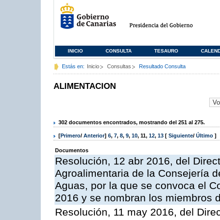
INICIO
CONSULTA
TESAURO
CALEN
Estás en:
Inicio
Consultas
Resultado Consulta
ALIMENTACION
302 documentos encontrados, mostrando del 251 al 275.
[
Primero
/
Anterior
]
6
,
7
,
8
,
9
,
10
,
11
,
12
,
13
[
Siguiente
/
Último
]
Documentos
Resolución, 12 abr 2016, del Direct
Agroalimentaria de la Consejería d
Aguas, por la que se convoca el C
2016 y se nombran los miembros d
Resolución, 11 may 2016, del Direct