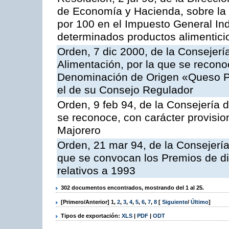
de Economía y Hacienda, sobre la a
por 100 en el Impuesto General Ind
determinados productos alimentici
Orden, 7 dic 2000, de la Consejerí
Alimentación, por la que se reconoc
Denominación de Origen «Queso P
el de su Consejo Regulador
Orden, 9 feb 94, de la Consejería d
se reconoce, con carácter provisi
Majorero
Orden, 21 mar 94, de la Consejería 
que se convocan los Premios de di
relativos a 1993
302 documentos encontrados, mostrando del 1 al 25.
[Primero/Anterior]
1
,
2
,
3
,
4
,
5
,
6
,
7
,
8
[
Siguiente
/
Último
]
Tipos de exportación:
XLS
|
PDF
|
ODT