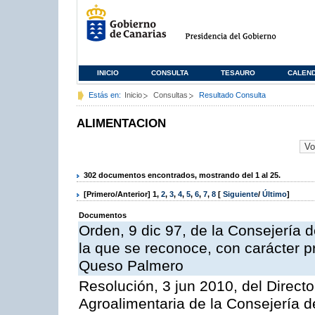
INICIO
CONSULTA
TESAURO
CALEN
Estás en:
Inicio
Consultas
Resultado Consulta
ALIMENTACION
302 documentos encontrados, mostrando del 1 al 25.
[Primero/Anterior]
1
,
2
,
3
,
4
,
5
,
6
,
7
,
8
[
Siguiente
/
Último
]
Documentos
Orden, 9 dic 97, de la Consejería d
la que se reconoce, con carácter p
Queso Palmero
Resolución, 3 jun 2010, del Directo
Agroalimentaria de la Consejería d