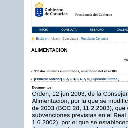
INICIO
CONSULTA
TESAURO
CALEN
Estás en:
Inicio
Consultas
Resultado Consulta
ALIMENTACION
302 documentos encontrados, mostrando del 76 al 100.
[
Primero
/
Anterior
]
1
,
2
,
3
,
4
,
5
,
6
,
7
,
8
[
Siguiente
/
Último
]
Documentos
Orden, 12 jun 2003, de la Consejer
Alimentación, por la que se modifi
de 2003 (BOC 28, 11.2.2003), que c
subvenciones previstas en el Rea
1.6.2002), por el que se establece