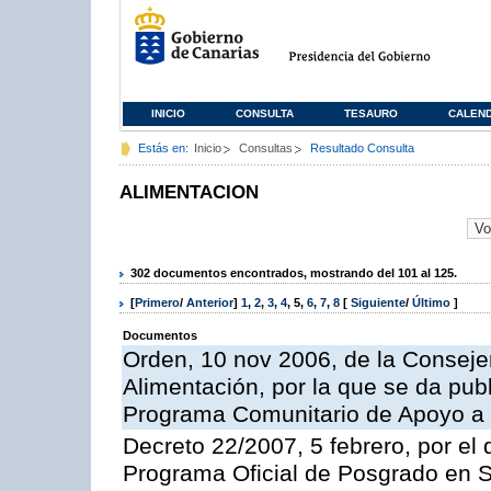
INICIO
CONSULTA
TESAURO
CALEN
Estás en:
Inicio
Consultas
Resultado Consulta
ALIMENTACION
302 documentos encontrados, mostrando del 101 al 125.
[
Primero
/
Anterior
]
1
,
2
,
3
,
4
,
5
,
6
,
7
,
8
[
Siguiente
/
Último
]
Documentos
Orden, 10 nov 2006, de la Consejer
Alimentación, por la que se da publ
Programa Comunitario de Apoyo a 
Decreto 22/2007, 5 febrero, por el 
Programa Oficial de Posgrado en S