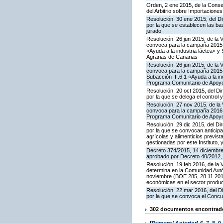
Orden, 2 ene 2015, de la Consej
del Arbitrio sobre Importacione
Resolución, 30 ene 2015, del Di
por la que se establecen las ba
jurado
Resolución, 26 jun 2015, de la 
convoca para la campaña 2015 l
«Ayuda a la industria láctea» 
Agrarias de Canarias
Resolución, 26 jun 2015, de la 
convoca para la campaña 2015 l
Subacción III.6.1 «Ayuda a la i
Programa Comunitario de Apoyo
Resolución, 20 oct 2015, del Di
por la que se delega el control 
Resolución, 27 nov 2015, de la 
convoca para la campaña 2016 la
Programa Comunitario de Apoyo
Resolución, 29 dic 2015, del Di
por la que se convocan anticip
agrícolas y alimenticios previs
gestionadas por este Instituto
Decreto 374/2015, 14 diciembre
aprobado por Decreto 40/2012,
Resolución, 19 feb 2016, de la 
determina en la Comunidad Autó
noviembre (BOE 285, 28.11.2015
económicas en el sector produ
Resolución, 22 mar 2016, del Di
por la que se convoca el Concur
302 documentos encontrados
[
Primero
/
Anterior
]
6
,
7
,
8
,
9