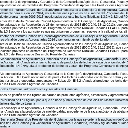
iceconsejería de Agricultura y Ganadería de la Consejería de Agricultura, Ganadería, Pesca y
supuestarias de las medidas del Programa Comunitario de Apoyo a las Producciones Agrari
rector del Instituto Canario de Calidad Agroalimentaria de la Consejería de Agricultura, Gana
adamente para el ejercicio 2014, las subvenciones previstas en el marco del Programa de De
o de programación 2007-2013, gestionadas por este Instituto (Medidas 1.3.2 y 1.3.3 del P
rector del Instituto Canario de Calidad Agroalimentaria de la Consejería de Agricultura, Gana
édito asignado en la Resolución de 28 de noviembre de 2013 (BOC 240, 13-12-2013), que co
bvenciones previstas en el marco del Programa de Desarrollo Rural de Canarias FEADER para 
1.3.2 apoyo a los agricultores que participan en programas relativos a la calidad de los al
rector del Instituto Canario de Calidad Agroalimentaria de la Consejería de Agricultura, Gan
rso oficial de quesos Agrocanarias 2014 y se nombran los miembros del jurado
rector del Instituto Canario de Calidad Agroalimentaria de la Consejería de Agricultura, Gan
édito asignado en la Resolución de 28 de noviembre de 2013 (BOC 240, 13.12.2013), que con
bvenciones previstas en el marco del Programa de Desarrollo Rural de Canarias FEADER para 
a 1.3.3 del Programa de Desarrollo Rural de Canarias
Viceconsejería de Agricultura y Ganadería de la Consejería de Agricultura, Ganadería, Pesc
a Acción III.4 «Ayuda al consumo humano de productos de leche de vaca de origen local», S
y Subacción III.4.2 «Ayuda al productor de leche de vaca», del Programa Comunitario de Apoy
Viceconsejería de Agricultura y Ganadería de la Consejería de Agricultura, Ganadería, Pesc
a Acción III.6 «Ayuda al consumo de productos lácteos elaborados con leche de cabra y ovej
ndustria láctea y queserías artesanales» y Subacción III.6.2 «Ayuda al productor de leche de 
 a las Producciones Agrarias de Canarias
idas tributarias, administrativas y sociales de Canarias
anos de gestión de las figuras de calidad de productos agrícolas, alimenticios y agroalimenta
Universidad de La Laguna, por la que se hace público el plan de estudios de Máster Universit
 Universidad de La Laguna
Viceconsejería de Agricultura y Ganadería de la Consejería de Agricultura, Ganadería, Pesca
 «Ayuda para la producción de miel de calidad procedente de la raza autóctona de abeja neg
 a las Producciones Agrarias de Canarias
Secretaría General de Presidencia del Gobierno, por la que se ordena la publicación del Co
lmas de Gran Canaria y la Consejería de Agricultura, Ganadería, Pesca y Aguas para el Desar
mentaria