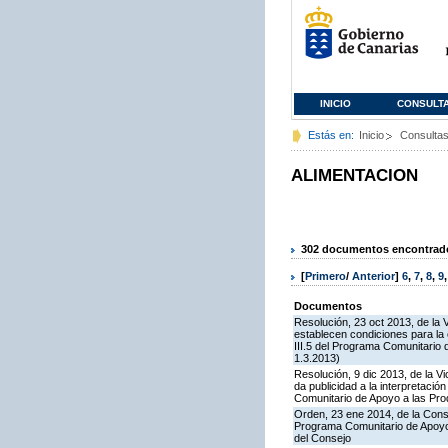
INICIO
CONSULT
Estás en:
Inicio
Consulta
ALIMENTACION
302 documentos encontrados
[
Primero
/
Anterior
]
6
,
7
,
8
,
9
Documentos
Resolución, 23 oct 2013, de la 
establecen condiciones para la
III.5 del Programa Comunitario
1.3.2013)
Resolución, 9 dic 2013, de la V
da publicidad a la interpretaci
Comunitario de Apoyo a las Pr
Orden, 23 ene 2014, de la Conse
Programa Comunitario de Apoyo 
del Consejo