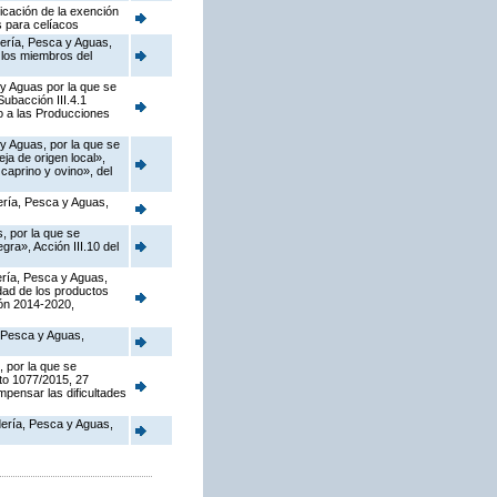
icación de la exención
s para celíacos
dería, Pesca y Aguas,
 los miembros del
 y Aguas por la que se
ubacción III.4.1
o a las Producciones
 y Aguas, por la que se
a de origen local»,
caprino y ovino», del
dería, Pesca y Aguas,
, por la que se
ra», Acción III.10 del
dería, Pesca y Aguas,
dad de los productos
ión 2014-2020,
, Pesca y Aguas,
, por la que se
to 1077/2015, 27
pensar las dificultades
adería, Pesca y Aguas,