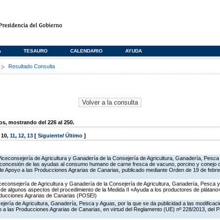
A
TESAURO
CALENDARIO
AYUDA
s
Resultado Consulta
, mostrando del 226 al 250.
,
10
,
11
,
12
,
13
[
Siguiente
/
Último
]
Viceconsejería de Agricultura y Ganadería de la Consejería de Agricultura, Ganadería, Pesca
 concesión de las ayudas al consumo humano de carne fresca de vacuno, porcino y conejo de
 de Apoyo a las Producciones Agrarias de Canarias, publicado mediante Orden de 19 de febr
iceconsejería de Agricultura y Ganadería de la Consejería de Agricultura, Ganadería, Pesca y
ón de algunos aspectos del procedimiento de la Medida II «Ayuda a los productores de plátan
oducciones Agrarias de Canarias (POSEI)
jería de Agricultura, Ganadería, Pesca y Aguas, por la que se da publicidad a las modificac
a las Producciones Agrarias de Canarias, en virtud del Reglamento (UE) nº 228/2013, del 