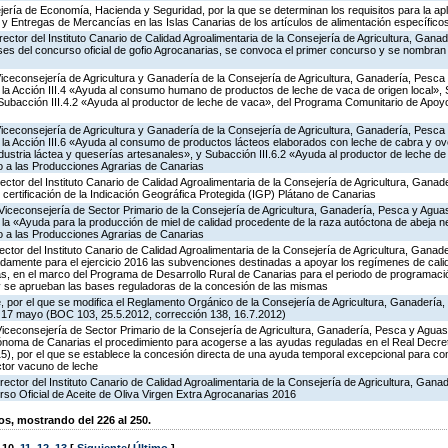
ería de Economía, Hacienda y Seguridad, por la que se determinan los requisitos para la apl
s y Entregas de Mercancías en las Islas Canarias de los artículos de alimentación específico
rector del Instituto Canario de Calidad Agroalimentaria de la Consejería de Agricultura, Gana
ses del concurso oficial de gofio Agrocanarias, se convoca el primer concurso y se nombran
Viceconsejería de Agricultura y Ganadería de la Consejería de Agricultura, Ganadería, Pesca
a Acción III.4 «Ayuda al consumo humano de productos de leche de vaca de origen local», S
y Subacción III.4.2 «Ayuda al productor de leche de vaca», del Programa Comunitario de Apoy
Viceconsejería de Agricultura y Ganadería de la Consejería de Agricultura, Ganadería, Pesca
a Acción III.6 «Ayuda al consumo de productos lácteos elaborados con leche de cabra y ovej
ndustria láctea y queserías artesanales», y Subacción III.6.2 «Ayuda al productor de leche de 
 a las Producciones Agrarias de Canarias
rector del Instituto Canario de Calidad Agroalimentaria de la Consejería de Agricultura, Gana
y certificación de la Indicación Geográfica Protegida (IGP) Plátano de Canarias
Viceconsejería de Sector Primario de la Consejería de Agricultura, Ganadería, Pesca y Aguas
 «Ayuda para la producción de miel de calidad procedente de la raza autóctona de abeja neg
 a las Producciones Agrarias de Canarias
rector del Instituto Canario de Calidad Agroalimentaria de la Consejería de Agricultura, Gana
adamente para el ejercicio 2016 las subvenciones destinadas a apoyar los regímenes de cali
tas, en el marco del Programa de Desarrollo Rural de Canarias para el periodo de programac
, y se aprueban las bases reguladoras de la concesión de las mismas
, por el que se modifica el Reglamento Orgánico de la Consejería de Agricultura, Ganadería
 17 mayo (BOC 103, 25.5.2012, corrección 138, 16.7.2012)
Viceconsejería de Sector Primario de la Consejería de Agricultura, Ganadería, Pesca y Aguas
noma de Canarias el procedimiento para acogerse a las ayudas reguladas en el Real Decre
), por el que se establece la concesión directa de una ayuda temporal excepcional para com
ctor vacuno de leche
rector del Instituto Canario de Calidad Agroalimentaria de la Consejería de Agricultura, Gan
so Oficial de Aceite de Oliva Virgen Extra Agrocanarias 2016
, mostrando del 226 al 250.
,
10
,
11
,
12
,
13
[
Siguiente
/
Último
]