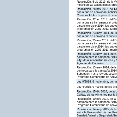
Resolución, 5 dic 2013, de la V
modifican las asignaciones pre
Resolución, 28 nov 2013, del Di
por la que se convocan, anticip
Canarias FEADER para el period
Resolución, 27 feb 2014, del Di
por la que se incrementa el cr
para el ejercicio 2014, las su
programación 2007-2013, Medida 
Resolución, 23 may 2014, del Di
por la que se convoca el concu
Resolución, 25 mar 2014, del Di
por la que se incrementa el cr
para el ejercicio 2014, las su
programación 2007-2013, medid
Resolución, 13 may 2014, de la 
convoca para la campaña 2014 l
«Ayuda a la industria láctea» 
Agrarias de Canarias
Resolución, 13 may 2014, de la 
convoca para la campaña 2014 l
Subacción III.6.1 «Ayuda a la i
Programa Comunitario de Apoyo
Ley 9/2014, 6 noviembre, de med
Ley 4/2015, 9 marzo, de los órg
Resolución, 15 dic 2014, de la 
Calidad de los Alimentos por la
Resolución, 10 nov 2014, de la 
convoca para la campaña 2015 la
Programa Comunitario de Apoyo
Resolución, 14 may 2015, de la 
entre la Universidad de Las Pa
Sanidad Animal y Seguridad Ali