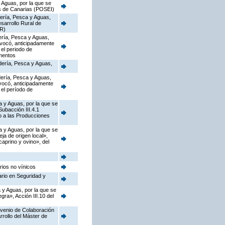
 Aguas, por la que se
as de Canarias (POSEI)
dería, Pesca y Aguas,
sarrollo Rural de
DR)
dería, Pesca y Aguas,
nvocó, anticipadamente
el periodo de
imentos
adería, Pesca y Aguas,
adería, Pesca y Aguas,
vocó, anticipadamente
el período de
a y Aguas, por la que se
ubacción III.4.1
o a las Producciones
a y Aguas, por la que se
a de origen local»,
caprino y ovino», del
rios no vínicos
ario en Seguridad y
 y Aguas, por la que se
ra», Acción III.10 del
nvenio de Colaboración
rollo del Máster de