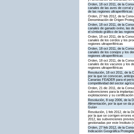
Orden, 18 oct 2011, de la Conse
canales de las aves de corral y
de las regiones ultraperiféricas
Orden, 27 feb 2012, de la Conse
Denominación de Origen Protegi
Orden, 18 oct 2011, de la Conse
canales de ganado ovino, las de
el símbolo gráfico de las regione
Orden, 18 oct 2011, de la Conse
canales de los cerdos y los pro
regiones ultraperiféricas
Orden, 18 oct 2011, de la Conse
canales de los conejos y los de
regiones ultraperiféricas
Orden, 18 oct 2011, de la Conse
canales de los vacunos y los de
regiones ultraperiféricas
Resolución, 18 oct 2011, de la 
por la que se convocan, anticip
Canarias FEADER para el períod
competitividad del sector agríco
Orden, 21 dic 2011, de la Conse
subvenciones para la implantaci
explotaciones y su certificación
Resolución, 8 sep 2006, de la D
Alimentación, por la que se da 
Guía»
Resolución, 1 feb 2012, de la D
por la que se corrigen errores 
2012, las subvenciones previs
gestionadas por este Instituto (
Orden, 27 feb 2012, de la Conse
Indicación Geográfica Protegid