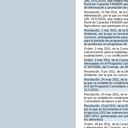
166, 24.8.2010), que realiza se
Rural de Canarias FEADER para 
de información y promoción de 
Resolución, 21 feb 2011, de la D
Alimentación, por la que se mod
166, 24.8.2010), que realiza se
Rural de Canarias FEADER para 
Agricultores que participan en p
Resolución, 1 mar 2011, de la D
Ambiente, por la que se increme
convoca, anticipadamente para 
para el periodo de programació
de productos en programas de c
Orden, 2 may 2011, de la Consej
subvenciones para la implantaci
explotaciones, y su certificació
Orden, 3 mar 2011, de la Consej
efectuadas en el Programa Comu
nº 247/2006, del Consejo, de 3
Resolución, 9 jun 2011, de la D
Ambiente, por la que se convoc
Resolución, 24 may 2011, de la 
la que se establecen condicion
III.5 del Programa Comunitario
21.3.2011)
Resolución, 24 may 2011, de la 
la que se establecen condicione
Comunitario de Apoyo a las Pro
Resolución, 13 jul 2011, de la D
por la que se incrementa el cr
el ejercicio 2011 las subvenci
2007-2013, gestionadas por este
los alimentos)
Orden, 28 jun 2011, de la Cons
y Alimentarios de Canarias, en