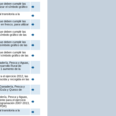
que deben cumplir las
izar el símbolo gráfico
transitoria a la
que deben cumplir las
n fresco, para utilizar
que deben cumplir las
símbolo gráfico de las
que deben cumplir las
 símbolo gráfico de las
que deben cumplir las
 símbolo gráfico de las
anadería, Pesca y Aguas,
sarrollo Rural de
 1 aumento de la
 el ejercicio 2012, las
ducida y recogida en las
, Ganadería, Pesca y
de Guía y Queso de
nadería, Pesca y Aguas,
nte para el ejercicio
programación 2007-2013,
l PDR)
transitoria a la