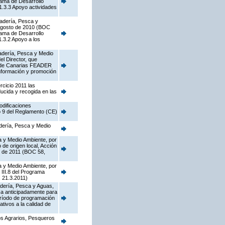
rama de Desarrollo
1.3.3 Apoyo actividades
nadería, Pesca y
e agosto de 2010 (BOC
rama de Desarrollo
.3.2 Apoyo a los
nadería, Pesca y Medio
l Director, que
al de Canarias FEADER
información y promoción
rcicio 2011 las
ducida y recogida en las
odificaciones
o 9 del Reglamento (CE)
adería, Pesca y Medio
a y Medio Ambiente, por
de origen local, Acción
o de 2011 (BOC 58,
a y Medio Ambiente, por
 III.8 del Programa
 21.3.2011)
nadería, Pesca y Aguas,
ca anticipadamente para
eríodo de programación
tivos a la calidad de
os Agrarios, Pesqueros