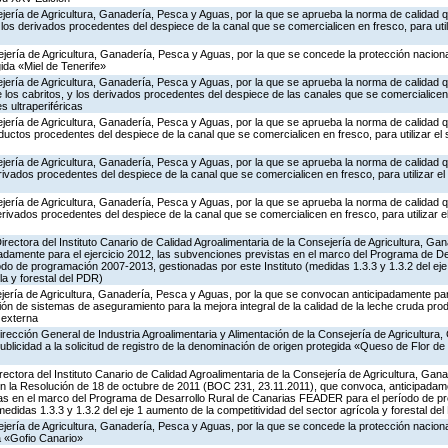
jería de Agricultura, Ganadería, Pesca y Aguas, por la que se aprueba la norma de calidad 
 los derivados procedentes del despiece de la canal que se comercialicen en fresco, para util
jería de Agricultura, Ganadería, Pesca y Aguas, por la que se concede la protección nacional 
da «Miel de Tenerife»
jería de Agricultura, Ganadería, Pesca y Aguas, por la que se aprueba la norma de calidad 
 los cabritos, y los derivados procedentes del despiece de las canales que se comercialicen e
s ultraperiféricas
jería de Agricultura, Ganadería, Pesca y Aguas, por la que se aprueba la norma de calidad 
ductos procedentes del despiece de la canal que se comercialicen en fresco, para utilizar el 
jería de Agricultura, Ganadería, Pesca y Aguas, por la que se aprueba la norma de calidad 
rivados procedentes del despiece de la canal que se comercialicen en fresco, para utilizar el
jería de Agricultura, Ganadería, Pesca y Aguas, por la que se aprueba la norma de calidad 
rivados procedentes del despiece de la canal que se comercialicen en fresco, para utilizar el
Directora del Instituto Canario de Calidad Agroalimentaria de la Consejería de Agricultura, G
adamente para el ejercicio 2012, las subvenciones previstas en el marco del Programa de De
o de programación 2007-2013, gestionadas por este Instituto (medidas 1.3.3 y 1.3.2 del eje
la y forestal del PDR)
jería de Agricultura, Ganadería, Pesca y Aguas, por la que se convocan anticipadamente para
ón de sistemas de aseguramiento para la mejora integral de la calidad de la leche cruda pro
 externa
irección General de Industria Agroalimentaria y Alimentación de la Consejería de Agricultura
publicidad a la solicitud de registro de la denominación de origen protegida «Queso de Flor 
irectora del Instituto Canario de Calidad Agroalimentaria de la Consejería de Agricultura, Ga
en la Resolución de 18 de octubre de 2011 (BOC 231, 23.11.2011), que convoca, anticipadame
tas en el marco del Programa de Desarrollo Rural de Canarias FEADER para el período de 
medidas 1.3.3 y 1.3.2 del eje 1 aumento de la competitividad del sector agrícola y forestal de
jería de Agricultura, Ganadería, Pesca y Aguas, por la que se concede la protección nacional 
a «Gofio Canario»