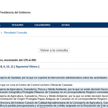
A
TESAURO
CALENDARIO
AYUDA
s
Resultado Consulta
, mostrando del 176 al 200.
,
8
,
9
,
10
,
11
[
Siguiente
/
Último
]
jería de Sanidad, por la que se suprime la intervención administrativa sobre las actividades
l que se crea el Centro de Control Lechero Oficial de Canarias
jería de Agricultura, Ganadería, Pesca y Medio Ambiente, por la que se emite decisión favora
Indicación Geográfica Protegida Plátanos de Canarias en el correspondiente Registro comunitar
jería de Agricultura, Ganadería, Pesca y Medio Ambiente, por la que se emite decisión favor
Denominación de Origen Protegida Papas Antiguas de Canarias en el correspondiente Registro
Directora del Instituto Canario de Calidad Agroalimentaria de la Consejería de Agricultura, G
ifica la partida presupuestaria y el incremento de crédito asignado en la Resolución de 9 d