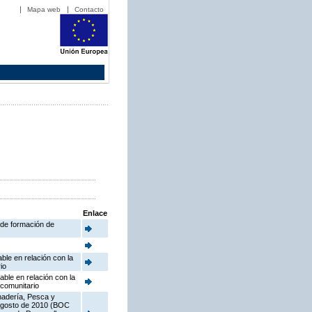
Mapa web
Contacto
Enlace
 de formación de
ble en relación con la
io
able en relación con la
 comunitario
anadería, Pesca y
e agosto de 2010 (BOC