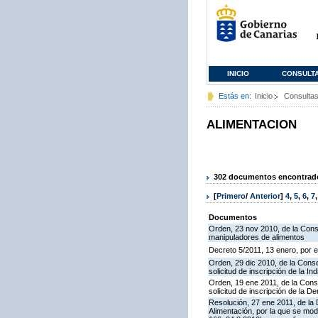
INICIO
CONSULT
Estás en:
Inicio
Consulta
ALIMENTACION
302 documentos encontrados
[
Primero
/
Anterior
]
4
,
5
,
6
,
7
Documentos
Orden, 23 nov 2010, de la Conse
manipuladores de alimentos
Decreto 5/2011, 13 enero, por e
Orden, 29 dic 2010, de la Conse
solicitud de inscripción de la 
Orden, 19 ene 2011, de la Conse
solicitud de inscripción de la 
Resolución, 27 ene 2011, de la 
Alimentación, por la que se mod