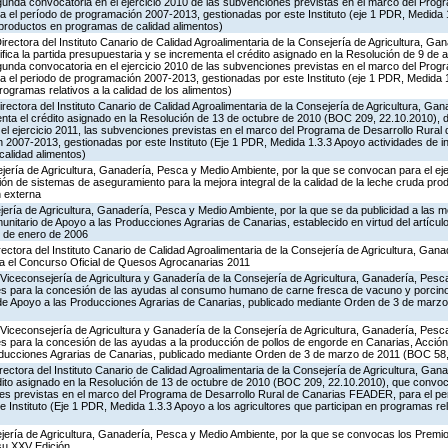
gunda convocatoria en el ejercicio 2010 de las subvenciones previstas en el marco del Prog
el período de programación 2007-2013, gestionadas por este Instituto (eje 1 PDR, Medida 
productos en programas de calidad alimentos)
irectora del Instituto Canario de Calidad Agroalimentaria de la Consejería de Agricultura, Ga
ifica la partida presupuestaria y se incrementa el crédito asignado en la Resolución de 9 d
gunda convocatoria en el ejercicio 2010 de las subvenciones previstas en el marco del Prog
el periodo de programación 2007-2013, gestionadas por este Instituto (eje 1 PDR, Medida 1
rogramas relativos a la calidad de los alimentos)
irectora del Instituto Canario de Calidad Agroalimentaria de la Consejería de Agricultura, Ga
nta el crédito asignado en la Resolución de 13 de octubre de 2010 (BOC 209, 22.10.2010), de
el ejercicio 2011, las subvenciones previstas en el marco del Programa de Desarrollo Rur
n 2007-2013, gestionadas por este Instituto (Eje 1 PDR, Medida 1.3.3 Apoyo actividades de 
alidad alimentos)
ería de Agricultura, Ganadería, Pesca y Medio Ambiente, por la que se convocan para el eje
ón de sistemas de aseguramiento para la mejora integral de la calidad de la leche cruda pro
n externa
ería de Agricultura, Ganadería, Pesca y Medio Ambiente, por la que se da publicidad a las m
nitario de Apoyo a las Producciones Agrarias de Canarias, establecido en virtud del artícul
0 de enero de 2006
irectora del Instituto Canario de Calidad Agroalimentaria de la Consejería de Agricultura, Gan
a el Concurso Oficial de Quesos Agrocanarias 2011
Viceconsejería de Agricultura y Ganadería de la Consejería de Agricultura, Ganadería, Pesc
es para la concesión de las ayudas al consumo humano de carne fresca de vacuno y porcino 
 de Apoyo a las Producciones Agrarias de Canarias, publicado mediante Orden de 3 de marz
Viceconsejería de Agricultura y Ganadería de la Consejería de Agricultura, Ganadería, Pesc
s para la concesión de las ayudas a la producción de pollos de engorde en Canarias, Acción
ducciones Agrarias de Canarias, publicado mediante Orden de 3 de marzo de 2011 (BOC 58,
irectora del Instituto Canario de Calidad Agroalimentaria de la Consejería de Agricultura, Ga
édito asignado en la Resolución de 13 de octubre de 2010 (BOC 209, 22.10.2010), que convo
ones previstas en el marco del Programa de Desarrollo Rural de Canarias FEADER, para el p
 Instituto (Eje 1 PDR, Medida 1.3.3 Apoyo a los agricultores que participan en programas rela
ejería de Agricultura, Ganadería, Pesca y Medio Ambiente, por la que se convocas los Premi
 su XXV Edición