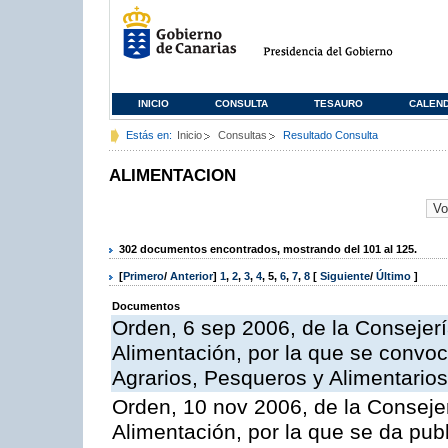
INICIO
CONSULTA
TESAURO
CALEN
Estás en:
Inicio
Consultas
Resultado Consulta
ALIMENTACION
302 documentos encontrados, mostrando del 101 al 125.
[
Primero
/
Anterior
]
1
,
2
,
3
,
4
,
5
,
6
,
7
,
8
[
Siguiente
/
Último
]
Documentos
Orden, 6 sep 2006, de la Consejerí
Alimentación, por la que se convoc
Agrarios, Pesqueros y Alimentario
Orden, 10 nov 2006, de la Consejer
Alimentación, por la que se da publ