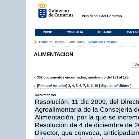
INICIO
CONSULTA
TESAURO
CALEN
Estás en:
Inicio
Consultas
Resultado Consulta
ALIMENTACION
302 documentos encontrados, mostrando del 151 al 175.
[
Primero
/
Anterior
]
3
,
4
,
5
,
6
,
7
,
8
,
9
,
10
[
Siguiente
/
Último
]
Documentos
Resolución, 11 dic 2009, del Direct
Agroalimentaria de la Consejería d
Alimentación, por la que se increm
Resolución de 4 de diciembre de 2
Director, que convoca, anticipadam