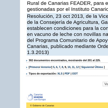
Rural de Canarias FEADER, para e
gestionadas por el Instituto Canar
Resolución, 23 oct 2013, de la Vic
de la Consejería de Agricultura, G
establecen condiciones para la con
en vacuno de leche con novillas na
del Programa Comunitario de Apoyo
Canarias, publicado mediante Ord
1.3.2013)
302 documentos encontrados, mostrando del 201 al 225.
[
Primero
/
Anterior
]
5
,
6
,
7
,
8
,
9
,
10
,
11
,
12
[
Siguiente
/
Último
]
Tipos de exportación:
XLS
|
PDF
|
ODT
© Gobierno de Canarias