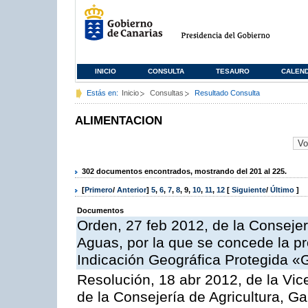
INICIO
CONSULTA
TESAURO
CALEN
Estás en:
Inicio
Consultas
Resultado Consulta
ALIMENTACION
302 documentos encontrados, mostrando del 201 al 225.
[
Primero
/
Anterior
]
5
,
6
,
7
,
8
,
9
,
10
,
11
,
12
[
Siguiente
/
Último
]
Documentos
Orden, 27 feb 2012, de la Consejer
Aguas, por la que se concede la pro
Indicación Geográfica Protegida «
Resolución, 18 abr 2012, de la Vic
de la Consejería de Agricultura, G