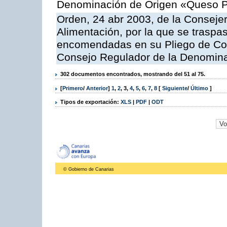
Denominación de Origen «Queso 
Orden, 24 abr 2003, de la Consejer
Alimentación, por la que se traspa
encomendadas en su Pliego de Con
Consejo Regulador de la Denomin
302 documentos encontrados, mostrando del 51 al 75.
[
Primero
/
Anterior
]
1
,
2
,
3
,
4
,
5
,
6
,
7
,
8
[
Siguiente
/
Último
]
Tipos de exportación:
XLS
|
PDF
|
ODT
© Gobierno de Canarias