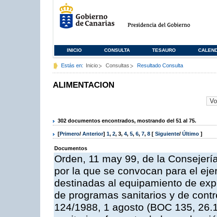
INICIO
CONSULTA
TESAURO
CALEN
Estás en:
Inicio
Consultas
Resultado Consulta
ALIMENTACION
302 documentos encontrados, mostrando del 51 al 75.
[
Primero
/
Anterior
]
1
,
2
,
3
,
4
,
5
,
6
,
7
,
8
[
Siguiente
/
Último
]
Documentos
Orden, 11 may 99, de la Consejería
por la que se convocan para el eje
destinadas al equipamiento de expl
de programas sanitarios y de contro
124/1988, 1 agosto (BOC 135, 26.1