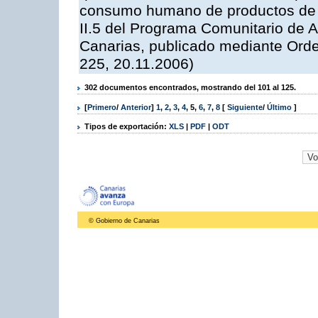
consumo humano de productos de l
II.5 del Programa Comunitario de 
Canarias, publicado mediante Ord
225, 20.11.2006)
302 documentos encontrados, mostrando del 101 al 125.
[
Primero
/
Anterior
]
1
,
2
,
3
,
4
,
5
,
6
,
7
,
8
[
Siguiente
/
Último
]
Tipos de exportación:
XLS
|
PDF
|
ODT
© Gobierno de Canarias