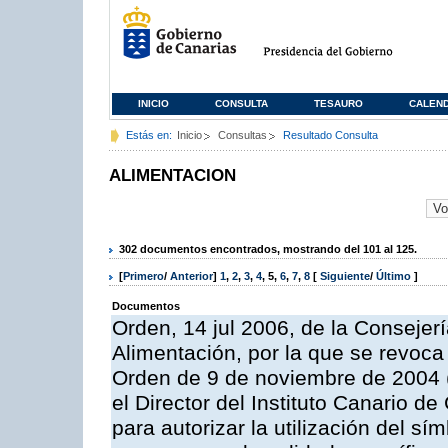
INICIO
CONSULTA
TESAURO
CALEN
Estás en:
Inicio
Consultas
Resultado Consulta
ALIMENTACION
302 documentos encontrados, mostrando del 101 al 125.
[
Primero
/
Anterior
]
1
,
2
,
3
,
4
,
5
,
6
,
7
,
8
[
Siguiente
/
Último
]
Documentos
Orden, 14 jul 2006, de la Consejer
Alimentación, por la que se revoca
Orden de 9 de noviembre de 2004 
el Director del Instituto Canario d
para autorizar la utilización del sí