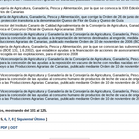
jería de Agricultura, Ganadería, Pesca y Alimentación, por la que se convoca la XXII Edició
rios de Canarias
jería de Agricultura, Ganadería, Pesca y Alimentación, que corrige la Orden de 26 de junio 
ga protección transitoria a la denominación Queso de Flor de Guía y Queso de Guía
rector del Instituto Canario de Calidad Agroalimentaria de la Consejería de Agricultura, Gana
nvoca el Concurso Oficial de Quesos Agrocanarias 2008
Viceconsejería de Agricultura y Ganadería de la Consejería de Agricultura, Ganadería, Pesca
ara la concesión de las ayudas a la importación de terneros destinados al engorde, medida 
oducciones Agrarias de Canarias, publicado mediante Orden de 10 de noviembre de 2006 (B
jería de Agricultura, Ganadería, Pesca y Alimentación, por la que se convocan las subvenci
 (BOE 131, 1.6.2002), que establece ayudas a la financiación de acciones de asesoramiento
recogida en las explotaciones, para el ejercicio 2008
Viceconsejería de Agricultura y Ganadería de la Consejería de Agricultura, Ganadería, Pesca
ara la concesión de las ayudas a la reposición en vacuno de leche con novillas nacidas en 
poyo a las Producciones Agrarias de Canarias, publicado mediante Orden de 10 de noviemb
Viceconsejería de Agricultura y Ganadería de la Consejería de Agricultura, Ganadería, Pesca
para la concesión de las ayudas al consumo humano de productos de leche de vaca de origen
 a las Producciones Agrarias Canarias, publicado mediante Orden de 10 de noviembre de 
Viceconsejería de Agricultura y Ganadería de la Consejería de Agricultura, Ganadería, Pesca
para la concesión de las ayudas al consumo humano de productos de leche de vaca de origen
 a las Producciones Agrarias Canarias, publicado mediante Orden de 10 de noviembre de 
, mostrando del 101 al 125.
,
5
,
6
,
7
,
8
[
Siguiente
/
Último
]
|
PDF
|
ODT