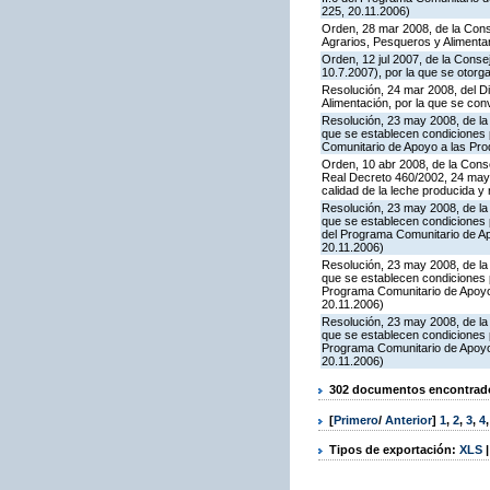
225, 20.11.2006)
Orden, 28 mar 2008, de la Conse
Agrarios, Pesqueros y Alimenta
Orden, 12 jul 2007, de la Conse
10.7.2007), por la que se otor
Resolución, 24 mar 2008, del Di
Alimentación, por la que se co
Resolución, 23 may 2008, de la 
que se establecen condiciones p
Comunitario de Apoyo a las Pr
Orden, 10 abr 2008, de la Conse
Real Decreto 460/2002, 24 mayo
calidad de la leche producida y 
Resolución, 23 may 2008, de la 
que se establecen condiciones p
del Programa Comunitario de A
20.11.2006)
Resolución, 23 may 2008, de la 
que se establecen condiciones 
Programa Comunitario de Apoyo
20.11.2006)
Resolución, 23 may 2008, de la 
que se establecen condiciones 
Programa Comunitario de Apoyo
20.11.2006)
302 documentos encontrados
[
Primero
/
Anterior
]
1
,
2
,
3
,
4
Tipos de exportación:
XLS