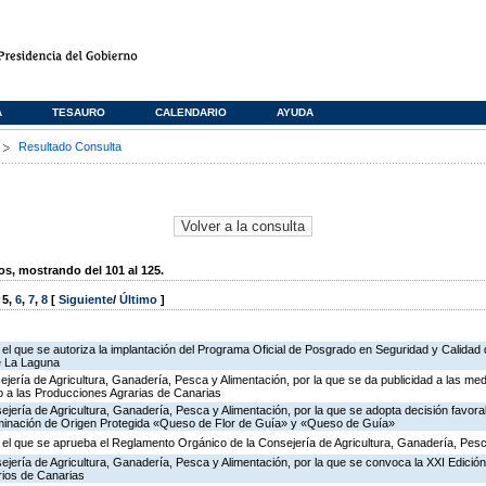
A
TESAURO
CALENDARIO
AYUDA
s
Resultado Consulta
, mostrando del 101 al 125.
,
5
,
6
,
7
,
8
[
Siguiente
/
Último
]
 el que se autoriza la implantación del Programa Oficial de Posgrado en Seguridad y Calidad 
e La Laguna
jería de Agricultura, Ganadería, Pesca y Alimentación, por la que se da publicidad a las med
 a las Producciones Agrarias de Canarias
jería de Agricultura, Ganadería, Pesca y Alimentación, por la que se adopta decisión favorab
nominación de Origen Protegida «Queso de Flor de Guía» y «Queso de Guía»
r el que se aprueba el Reglamento Orgánico de la Consejería de Agricultura, Ganadería, Pesc
jería de Agricultura, Ganadería, Pesca y Alimentación, por la que se convoca la XXI Edició
rios de Canarias