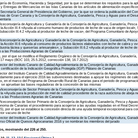
ería de Economía, Hacienda y Seguridad, por la que se determinan los requisitos para la apl
s y Entregas de Mercancías en las Islas Canarias de los artículos de alimentación específico
Secretaría General de Presidencia del Gobierno, por la que se ordena la publicación del Co
lmas de Gran Canaria y la Consejería de Agricultura, Ganadería, Pesca y Aguas para el Desar
mentaria
Viceconsejería de Agricultura y Ganadería de la Consejería de Agricultura, Ganadería, Pesca
a Acción III.4 «Ayuda al consumo humano de productos de leche de vaca de origen local», S
y Subacción III.4.2 «Ayuda al productor de leche de vaca», del Programa Comunitario de Apoy
Viceconsejería de Agricultura y Ganadería de la Consejería de Agricultura, Ganadería, Pesca
a Acción III.6 «Ayuda al consumo de productos lácteos elaborados con leche de cabra y ovej
ndustria láctea y queserías artesanales», y Subacción III.6.2 «Ayuda al productor de leche de 
 a las Producciones Agrarias de Canarias
, por el que se modifica el Reglamento Orgánico de la Consejería de Agricultura, Ganadería
 17 mayo (BOC 103, 25.5.2012, corrección 138, 16.7.2012)
rector del Instituto Canario de Calidad Agroalimentaria de la Consejería de Agricultura, Gana
y certificación de la Indicación Geográfica Protegida (IGP) Plátano de Canarias
rector del Instituto Canario de Calidad Agroalimentaria de la Consejería de Agricultura, Gana
adamente para el ejercicio 2016 las subvenciones destinadas a apoyar los regímenes de cali
tas, en el marco del Programa de Desarrollo Rural de Canarias para el periodo de programac
, y se aprueban las bases reguladoras de la concesión de las mismas
Viceconsejería de Sector Primario de la Consejería de Agricultura, Ganadería, Pesca y Aguas
 «Ayuda para la producción de miel de calidad procedente de la raza autóctona de abeja neg
 a las Producciones Agrarias de Canarias
Viceconsejería de Sector Primario de la Consejería de Agricultura, Ganadería, Pesca y Aguas
noma de Canarias el procedimiento para acogerse a las ayudas reguladas en el Real Decre
), por el que se establece la concesión directa de una ayuda temporal excepcional para com
ctor vacuno de leche
rector del Instituto Canario de Calidad Agroalimentaria de la Consejería de Agricultura, Gana
rso Oficial de Quesos Agrocanarias 2016 y se nombran los miembros del jurado
, mostrando del 226 al 250.
,
10
,
11
,
12
,
13
[
Siguiente
/
Último
]