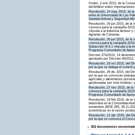
Orden, 2 ene 2015, de la Consej
del Arbitrio sobre Importacione
Resolución, 14 may 2015, de la 
entre la Universidad de Las Pa
Sanidad Animal y Seguridad Ali
Resolución, 26 jun 2015, de la 
convoca para la campaña 2015 l
«Ayuda a la industria láctea» 
Agrarias de Canarias
Resolución, 26 jun 2015, de la 
convoca para la campaña 2015 l
Subacción III.6.1 «Ayuda a la i
Programa Comunitario de Apoyo
Decreto 374/2015, 14 diciembre
aprobado por Decreto 40/2012,
Resolución, 20 oct 2015, del Di
por la que se delega el control 
Resolución, 29 dic 2015, del Di
por la que se convocan anticip
agrícolas y alimenticios previs
gestionadas por este Instituto
Resolución, 27 nov 2015, de la 
convoca para la campaña 2016 la
Programa Comunitario de Apoyo
Resolución, 19 feb 2016, de la 
determina en la Comunidad Autó
noviembre (BOE 285, 28.11.2015
económicas en el sector produ
Resolución, 12 abr 2016, del Di
por la que se convoca el Concu
302 documentos encontrados
[
Primero
/
Anterior
]
6
,
7
,
8
,
9