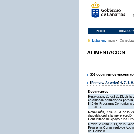
INICIO
CONSULT
Estás en:
Inicio
Consulta
ALIMENTACION
302 documentos encontrados
[
Primero
/
Anterior
]
6
,
7
,
8
,
9
Documentos
Resolución, 23 oct 2013, de la 
establecen condiciones para la
III.5 del Programa Comunitario
1.3.2013)
Resolución, 9 dic 2013, de la V
da publicidad a la interpretaci
Comunitario de Apoyo a las Pr
Orden, 23 ene 2014, de la Conse
Programa Comunitario de Apoyo 
del Consejo