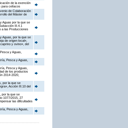
icación de la exención
s para celíacos
nvenio de Colaboración
rollo del Máster de
 y Aguas por la que se
ubacción III.4.1
o a las Producciones
 y Aguas, por la que se
a de origen local»,
caprino y ovino», del
, Pesca y Aguas,
dería, Pesca y Aguas,
dería, Pesca y Aguas,
dad de los productos
ión 2014-2020,
, por la que se
ra», Acción III.10 del
, por la que se
to 1077/2015, 27
pensar las dificultades
dería, Pesca y Aguas,