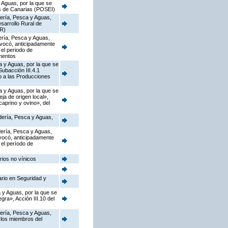
 Aguas, por la que se
as de Canarias (POSEI)
dería, Pesca y Aguas,
sarrollo Rural de
DR)
dería, Pesca y Aguas,
nvocó, anticipadamente
el periodo de
imentos
a y Aguas, por la que se
ubacción III.4.1
o a las Producciones
a y Aguas, por la que se
a de origen local»,
caprino y ovino», del
adería, Pesca y Aguas,
adería, Pesca y Aguas,
vocó, anticipadamente
el período de
rios no vínicos
ario en Seguridad y
 y Aguas, por la que se
ra», Acción III.10 del
dería, Pesca y Aguas,
 los miembros del