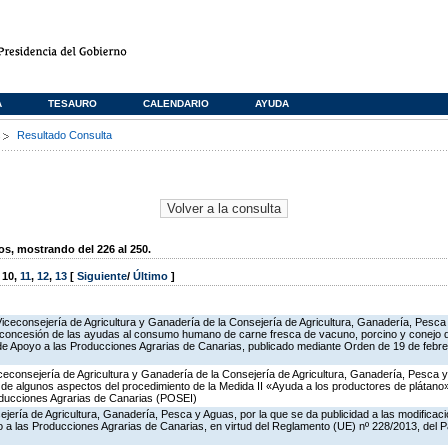
A
TESAURO
CALENDARIO
AYUDA
s
Resultado Consulta
, mostrando del 226 al 250.
,
10
,
11
,
12
,
13
[
Siguiente
/
Último
]
Viceconsejería de Agricultura y Ganadería de la Consejería de Agricultura, Ganadería, Pesca
 concesión de las ayudas al consumo humano de carne fresca de vacuno, porcino y conejo de
 de Apoyo a las Producciones Agrarias de Canarias, publicado mediante Orden de 19 de febr
iceconsejería de Agricultura y Ganadería de la Consejería de Agricultura, Ganadería, Pesca y
ón de algunos aspectos del procedimiento de la Medida II «Ayuda a los productores de plátan
oducciones Agrarias de Canarias (POSEI)
jería de Agricultura, Ganadería, Pesca y Aguas, por la que se da publicidad a las modificac
a las Producciones Agrarias de Canarias, en virtud del Reglamento (UE) nº 228/2013, del 