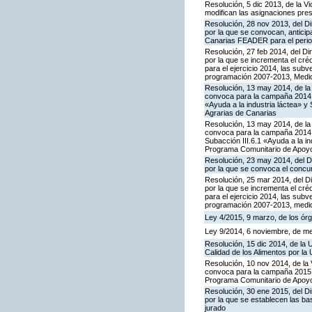
Resolución, 5 dic 2013, de la V
modifican las asignaciones pre
Resolución, 28 nov 2013, del Di
por la que se convocan, anticip
Canarias FEADER para el period
Resolución, 27 feb 2014, del Di
por la que se incrementa el cr
para el ejercicio 2014, las su
programación 2007-2013, Medida 
Resolución, 13 may 2014, de la 
convoca para la campaña 2014 l
«Ayuda a la industria láctea» 
Agrarias de Canarias
Resolución, 13 may 2014, de la 
convoca para la campaña 2014 l
Subacción III.6.1 «Ayuda a la i
Programa Comunitario de Apoyo
Resolución, 23 may 2014, del Di
por la que se convoca el concu
Resolución, 25 mar 2014, del Di
por la que se incrementa el cr
para el ejercicio 2014, las su
programación 2007-2013, medid
Ley 4/2015, 9 marzo, de los órg
Ley 9/2014, 6 noviembre, de med
Resolución, 15 dic 2014, de la 
Calidad de los Alimentos por la
Resolución, 10 nov 2014, de la 
convoca para la campaña 2015 la
Programa Comunitario de Apoyo
Resolución, 30 ene 2015, del Di
por la que se establecen las ba
jurado