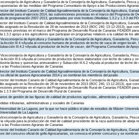
iceconsejería de Agricultura y Ganadería de la Consejería de Agricultura, Ganadería, Pesca y
supuestarias de las medidas del Programa Comunitario de Apoyo a las Producciones Agrari
rector del Instituto Canario de Calidad Agroalimentaria de la Consejería de Agricultura, Gana
adamente para el ejercicio 2014, las subvenciones previstas en el marco del Programa de De
o de programación 2007-2013, gestionadas por este Instituto (Medidas 1.3.2 y 1.3.3 del P
rector del Instituto Canario de Calidad Agroalimentaria de la Consejería de Agricultura, Gana
édito asignado en la Resolución de 28 de noviembre de 2013 (BOC 240, 13-12-2013), que co
bvenciones previstas en el marco del Programa de Desarrollo Rural de Canarias FEADER para 
1.3.2 apoyo a los agricultores que participan en programas relativos a la calidad de los al
Viceconsejería de Agricultura y Ganadería de la Consejería de Agricultura, Ganadería, Pesc
a Acción III.4 «Ayuda al consumo humano de productos de leche de vaca de origen local», S
y Subacción III.4.2 «Ayuda al productor de leche de vaca», del Programa Comunitario de Apoy
Viceconsejería de Agricultura y Ganadería de la Consejería de Agricultura, Ganadería, Pesc
a Acción III.6 «Ayuda al consumo de productos lácteos elaborados con leche de cabra y ovej
ndustria láctea y queserías artesanales» y Subacción III.6.2 «Ayuda al productor de leche de 
 a las Producciones Agrarias de Canarias
rector del Instituto Canario de Calidad Agroalimentaria de la Consejería de Agricultura, Gan
rso oficial de quesos Agrocanarias 2014 y se nombran los miembros del jurado
rector del Instituto Canario de Calidad Agroalimentaria de la Consejería de Agricultura, Gan
édito asignado en la Resolución de 28 de noviembre de 2013 (BOC 240, 13.12.2013), que con
bvenciones previstas en el marco del Programa de Desarrollo Rural de Canarias FEADER para 
a 1.3.3 del Programa de Desarrollo Rural de Canarias
anos de gestión de las figuras de calidad de productos agrícolas, alimenticios y agroalimenta
idas tributarias, administrativas y sociales de Canarias
Universidad de La Laguna, por la que se hace público el plan de estudios de Máster Universit
 Universidad de La Laguna
Viceconsejería de Agricultura y Ganadería de la Consejería de Agricultura, Ganadería, Pesca
 «Ayuda para la producción de miel de calidad procedente de la raza autóctona de abeja neg
 a las Producciones Agrarias de Canarias
rector del Instituto Canario de Calidad Agroalimentaria de la Consejería de Agricultura, Gana
ses del concurso oficial de gofio Agrocanarias, se convoca el primer concurso y se nombran