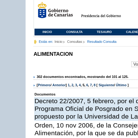
INICIO
CONSULTA
TESAURO
CALEN
Estás en:
Inicio
Consultas
Resultado Consulta
ALIMENTACION
302 documentos encontrados, mostrando del 101 al 125.
[
Primero
/
Anterior
]
1
,
2
,
3
,
4
,
5
,
6
,
7
,
8
[
Siguiente
/
Último
]
Documentos
Decreto 22/2007, 5 febrero, por el 
Programa Oficial de Posgrado en S
propuesto por la Universidad de L
Orden, 10 nov 2006, de la Consejer
Alimentación, por la que se da publ