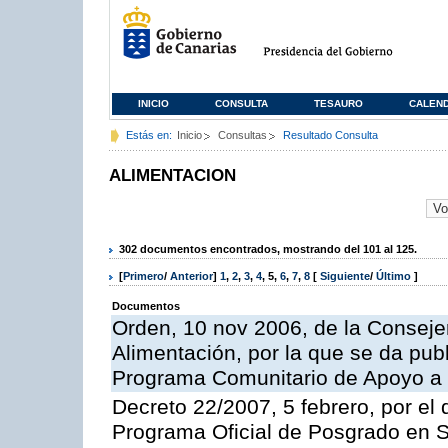
INICIO
CONSULTA
TESAURO
CALEN
Estás en:
Inicio
Consultas
Resultado Consulta
ALIMENTACION
302 documentos encontrados, mostrando del 101 al 125.
[
Primero
/
Anterior
]
1
,
2
,
3
,
4
,
5
,
6
,
7
,
8
[
Siguiente
/
Último
]
Documentos
Orden, 10 nov 2006, de la Consejer
Alimentación, por la que se da publ
Programa Comunitario de Apoyo a 
Decreto 22/2007, 5 febrero, por el 
Programa Oficial de Posgrado en S