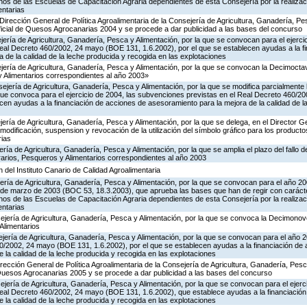
os de las Escuelas de Capacitación Agraria dependientes de esta Consejería por la realizac
entarias
Dirección General de Política Agroalimentaria de la Consejería de Agricultura, Ganadería, Pe
cial de Quesos Agrocanarias 2004 y se procede a dar publicidad a las bases del concurso
ería de Agricultura, Ganadería, Pesca y Alimentación, por la que se convocan para el ejerci
eal Decreto 460/2002, 24 mayo (BOE 131, 1.6.2002), por el que se establecen ayudas a la f
 de la calidad de la leche producida y recogida en las explotaciones
jería de Agricultura, Ganadería, Pesca y Alimentación, por la que se convocan la Decimoctav
 Alimentarios correspondientes al año 2003»
ejería de Agricultura, Ganadería, Pesca y Alimentación, por la que se modifica parcialmente
ue convoca para el ejercicio de 2004, las subvenciones previstas en el Real Decreto 460/
ecen ayudas a la financiación de acciones de asesoramiento para la mejora de la calidad de l
ería de Agricultura, Ganadería, Pesca y Alimentación, por la que se delega, en el Director Ge
, modificación, suspension y revocación de la utilización del símbolo gráfico para los produc
rias
ría de Agricultura, Ganadería, Pesca y Alimentación, por la que se amplia el plazo del fallo d
rarios, Pesqueros y Alimentarios correspondientes al año 2003
n del Instituto Canario de Calidad Agroalimentaria
ería de Agricultura, Ganadería, Pesca y Alimentación, por la que se convocan para el año 2
 de marzo de 2003 (BOC 53, 18.3.2003), que aprueba las bases que han de regir con carácter
os de las Escuelas de Capacitación Agraria dependientes de esta Consejería por la realizac
entarias
ejería de Agricultura, Ganadería, Pesca y Alimentación, por la que se convoca la Decimonov
Alimentarios
jería de Agricultura, Ganadería, Pesca y Alimentación, por la que se convocan para el año 
60/2002, 24 mayo (BOE 131, 1.6.2002), por el que se establecen ayudas a la financiación de
 la calidad de la leche producida y recogida en las explotaciones
irección General de Política Agroalimentaria de la Consejería de Agricultura, Ganadería, Pesc
esos Agrocanarias 2005 y se procede a dar publicidad a las bases del concurso
jería de Agricultura, Ganadería, Pesca y Alimentación, por la que se convocan para el ejerci
eal Decreto 460/2002, 24 mayo (BOE 131, 1.6.2002), que establece ayudas a la financiació
 la calidad de la leche producida y recogida en las explotaciones