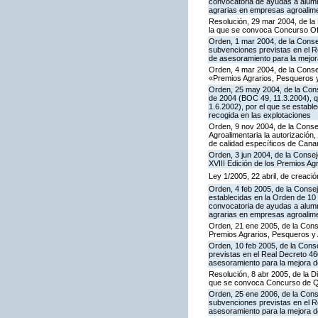
convocatoria de ayudas a alumn
agrarias en empresas agroalim
Resolución, 29 mar 2004, de la 
la que se convoca Concurso Ofi
Orden, 1 mar 2004, de la Consej
subvenciones previstas en el R
de asesoramiento para la mejora
Orden, 4 mar 2004, de la Conse
«Premios Agrarios, Pesqueros y
Orden, 25 may 2004, de la Cons
de 2004 (BOC 49, 11.3.2004), q
1.6.2002), por el que se establ
recogida en las explotaciones
Orden, 9 nov 2004, de la Consej
Agroalimentaria la autorización
de calidad específicos de Cana
Orden, 3 jun 2004, de la Conseje
XVIII Edición de los Premios Ag
Ley 1/2005, 22 abril, de creació
Orden, 4 feb 2005, de la Consej
establecidas en la Orden de 10
convocatoria de ayudas a alumn
agrarias en empresas agroalim
Orden, 21 ene 2005, de la Cons
Premios Agrarios, Pesqueros y 
Orden, 10 feb 2005, de la Conse
previstas en el Real Decreto 4
asesoramiento para la mejora de
Resolución, 8 abr 2005, de la D
que se convoca Concurso de Qu
Orden, 25 ene 2006, de la Conse
subvenciones previstas en el R
asesoramiento para la mejora de