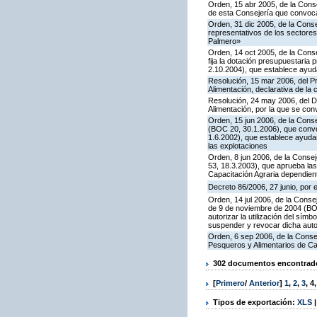
Orden, 15 abr 2005, de la Cons
de esta Consejería que convoca
Orden, 31 dic 2005, de la Conse
representativos de los sector
Palmero»
Orden, 14 oct 2005, de la Conse
fija la dotación presupuestaria
2.10.2004), que establece ayuda
Resolución, 15 mar 2006, del Pr
Alimentación, declarativa de la c
Resolución, 24 may 2006, del Di
Alimentación, por la que se co
Orden, 15 jun 2006, de la Conse
(BOC 20, 30.1.2006), que convo
1.6.2002), que establece ayudas
las explotaciones
Orden, 8 jun 2006, de la Conse
53, 18.3.2003), que aprueba la
Capacitación Agraria dependient
Decreto 86/2006, 27 junio, por 
Orden, 14 jul 2006, de la Conse
de 9 de noviembre de 2004 (BOC 
autorizar la utilización del sím
suspender y revocar dicha auto
Orden, 6 sep 2006, de la Consej
Pesqueros y Alimentarios de C
302 documentos encontrados
[
Primero
/
Anterior
]
1
,
2
,
3
,
4
Tipos de exportación:
XLS