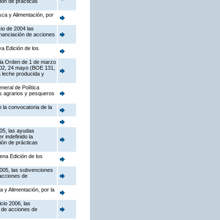
ión de prácticas
sca y Alimentación, por
cio de 2004 las
inanciación de acciones
a Edición de los
 la Orden de 1 de marzo
2002, 24 mayo (BOE 131,
a leche producida y
neral de Política
tos agrarios y pesqueros
e la convocatoria de la
005, las ayudas
 indefinido la
ión de prácticas
ena Edición de los
2005, las subvenciones
 acciones de
a y Alimentación, por la
cio 2006, las
n de acciones de