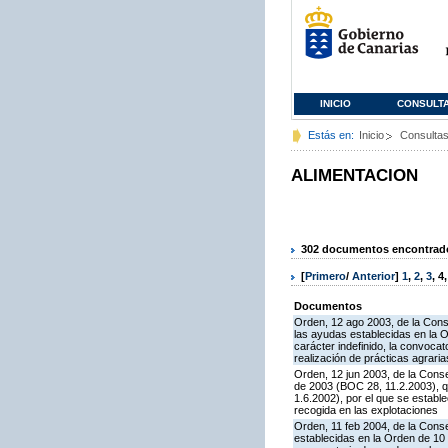
INICIO
CONSULT
Estás en:
Inicio
Consulta
ALIMENTACION
302 documentos encontrados
[
Primero
/
Anterior
]
1
,
2
,
3
,
4
Documentos
Orden, 12 ago 2003, de la Cons
las ayudas establecidas en la 
carácter indefinido, la convoca
realización de prácticas agrari
Orden, 12 jun 2003, de la Conse
de 2003 (BOC 28, 11.2.2003), q
1.6.2002), por el que se establ
recogida en las explotaciones
Orden, 11 feb 2004, de la Conse
establecidas en la Orden de 10