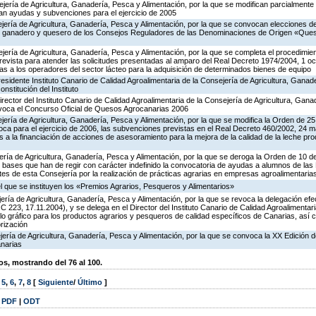
ejería de Agricultura, Ganadería, Pesca y Alimentación, por la que se modifican parcialmen
n ayudas y subvenciones para el ejercicio de 2005
jería de Agricultura, Ganadería, Pesca y Alimentación, por la que se convocan elecciones d
es ganadero y quesero de los Consejos Reguladores de las Denominaciones de Origen «Qu
jería de Agricultura, Ganadería, Pesca y Alimentación, por la que se completa el procedimie
 prevista para atender las solicitudes presentadas al amparo del Real Decreto 1974/2004, 1 
s a los operadores del sector lácteo para la adquisición de determinados bienes de equipo
esidente Instituto Canario de Calidad Agroalimentaria de la Consejería de Agricultura, Ganad
onstitución del Instituto
rector del Instituto Canario de Calidad Agroalimentaria de la Consejería de Agricultura, Gan
nvoca el Concurso Oficial de Quesos Agrocanarias 2006
jería de Agricultura, Ganadería, Pesca y Alimentación, por la que se modifica la Orden de 2
ca para el ejercicio de 2006, las subvenciones previstas en el Real Decreto 460/2002, 24
 a la financiación de acciones de asesoramiento para la mejora de la calidad de la leche pr
jería de Agricultura, Ganadería, Pesca y Alimentación, por la que se deroga la Orden de 10
s bases que han de regir con carácter indefinido la convocatoria de ayudas a alumnos de las
es de esta Consejería por la realización de prácticas agrarias en empresas agroalimentaria
el que se instituyen los «Premios Agrarios, Pesqueros y Alimentarios»
jería de Agricultura, Ganadería, Pesca y Alimentación, por la que se revoca la delegación e
223, 17.11.2004), y se delega en el Director del Instituto Canario de Calidad Agroalimentar
bolo gráfico para los productos agrarios y pesqueros de calidad específicos de Canarias, así 
rización
ería de Agricultura, Ganadería, Pesca y Alimentación, por la que se convoca la XX Edición d
anarias
, mostrando del 76 al 100.
,
5
,
6
,
7
,
8
[
Siguiente
/
Último
]
|
PDF
|
ODT