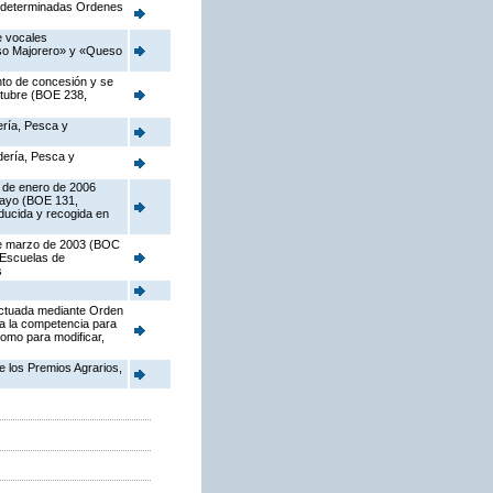
te determinadas Ordenes
e vocales
eso Majorero» y «Queso
nto de concesión y se
octubre (BOE 238,
ería, Pesca y
adería, Pesca y
5 de enero de 2006
 mayo (BOE 131,
oducida y recogida en
 de marzo de 2003 (BOC
 Escuelas de
s
fectuada mediante Orden
ia la competencia para
como para modificar,
e los Premios Agrarios,