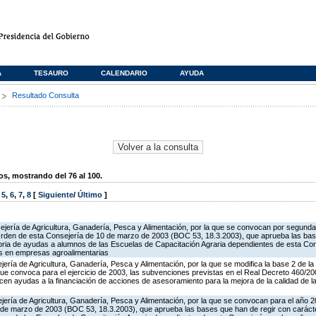
A
TESAURO
CALENDARIO
AYUDA
s
Resultado Consulta
, mostrando del 76 al 100.
,
5
,
6
,
7
,
8
[
Siguiente
/
Último
]
ejería de Agricultura, Ganadería, Pesca y Alimentación, por la que se convocan por segunda
Orden de esta Consejería de 10 de marzo de 2003 (BOC 53, 18.3.2003), que aprueba las bas
toria de ayudas a alumnos de las Escuelas de Capacitación Agraria dependientes de esta Con
as en empresas agroalimentarias
jería de Agricultura, Ganadería, Pesca y Alimentación, por la que se modifica la base 2 de l
ue convoca para el ejercicio de 2003, las subvenciones previstas en el Real Decreto 460/
ecen ayudas a la financiación de acciones de asesoramiento para la mejora de la calidad de l
jería de Agricultura, Ganadería, Pesca y Alimentación, por la que se convocan para el año 
 de marzo de 2003 (BOC 53, 18.3.2003), que aprueba las bases que han de regir con carácter