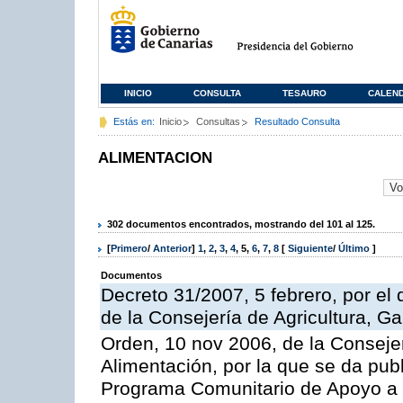
INICIO
CONSULTA
TESAURO
CALEN
Estás en:
Inicio
Consultas
Resultado Consulta
ALIMENTACION
302 documentos encontrados, mostrando del 101 al 125.
[
Primero
/
Anterior
]
1
,
2
,
3
,
4
,
5
,
6
,
7
,
8
[
Siguiente
/
Último
]
Documentos
Decreto 31/2007, 5 febrero, por e
de la Consejería de Agricultura, G
Orden, 10 nov 2006, de la Consejer
Alimentación, por la que se da publ
Programa Comunitario de Apoyo a 