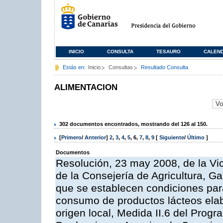
INICIO
CONSULTA
TESAURO
CALEN
Estás en:
Inicio
Consultas
Resultado Consulta
ALIMENTACION
302 documentos encontrados, mostrando del 126 al 150.
[
Primero
/
Anterior
]
2
,
3
,
4
,
5
,
6
,
7
,
8
,
9
[
Siguiente
/
Último
]
Documentos
Resolución, 23 may 2008, de la Vi
de la Consejería de Agricultura, G
que se establecen condiciones par
consumo de productos lácteos elab
origen local, Medida II.6 del Prog